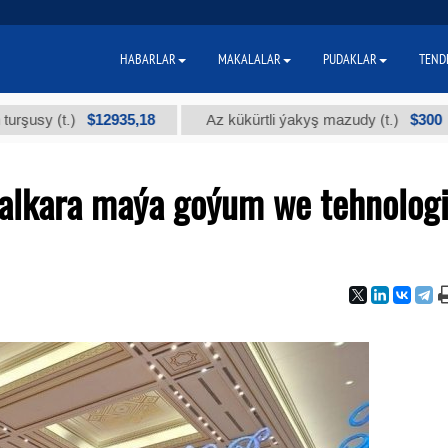
HABARLAR
MAKALALAR
PUDAKLAR
TEND
$12935,18
$300
(t.)
Az kükürtli ýakyş mazudy (t.)
"
alkara maýa goýum we tehnolog