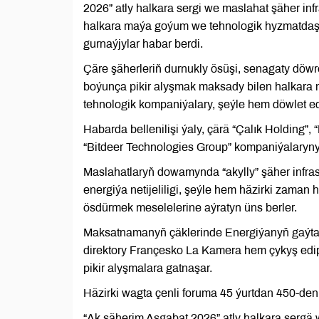
2026” atly halkara sergi we maslahat şäher in
halkara maýa goýum we tehnologik hyzmatdaş
gurnaýjylar habar berdi.
Çäre şäherleriň durnukly ösüşi, senagaty döw
boýunça pikir alyşmak maksady bilen halkara ma
tehnologik kompaniýalary, şeýle hem döwlet eda
Habarda bellenilişi ýaly, çärä “Çalık Holding”,
“Bitdeer Technologies Group” kompaniýalaryny
Maslahatlaryň dowamynda “akylly” şäher infrast
energiýa netijeliligi, şeýle hem häzirki zaman
ösdürmek meselelerine aýratyn üns berler.
Maksatnamanyň çäklerinde Energiýanyň gaýtad
direktory Françesko La Kamera hem çykyş edip
pikir alyşmalara gatnaşar.
Häzirki wagta çenli foruma 45 ýurtdan 450-den
“Ak şäherim Aşgabat 2026” atly halkara sergä 