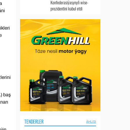
Konfederasiýasynyň wise-
a
prezidentini kabul etdi
äni
kleri
e
lerini
) baş
anan
TENDERLER
ÄHLISI
ýin