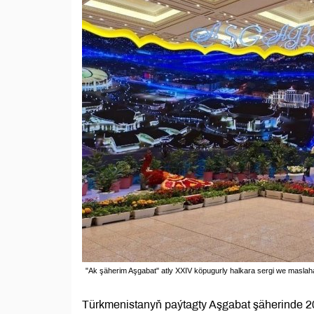
"Ak şäherim Aşgabat" atly XXIV köpugurly halkara sergi we maslaha
Türkmenistanyň paýtagty Aşgabat şäherinde 20