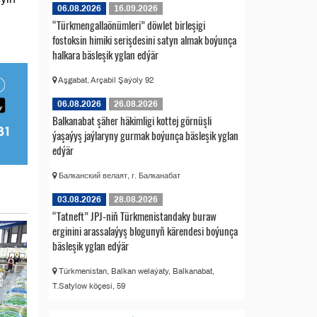
06.08.2026
16.09.2026
“Türkmengallaönümleri” döwlet birleşigi
fostoksin himiki serişdesini satyn almak boýunça
halkara bäsleşik yglan edýär
Aşgabat, Arçabil Şaýoly 92
06.08.2026
26.08.2026
Balkanabat şäher häkimligi kottej görnüşli
ýaşaýyş jaýlaryny gurmak boýunça bäsleşik yglan
edýär
Балканский велаят, г. Балканабат
03.08.2026
28.08.2026
“Tatneft” JPJ-niň Türkmenistandaky buraw
erginini arassalaýyş blogunyň kärendesi boýunça
bäsleşik yglan edýär
Türkmenistan, Balkan welaýaty, Balkanabat,
T.Satylow köçesi, 59