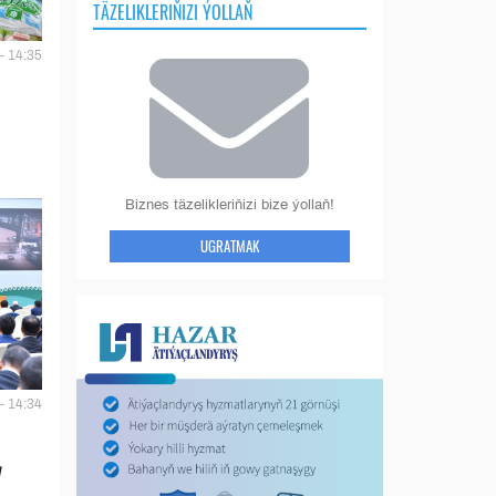
TÄZELIKLERIŇIZI ÝOLLAŇ
- 14:35
Biznes täzelikleriňizi bize ýollaň!
UGRATMAK
- 14:34
y