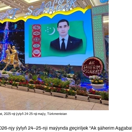
t, 2025-nji ýylyň 24-25-nji maýy, Türkmenistan
26-njy ýylyň 24–25-nji maýynda geçiriljek “Ak şäherim Aşgaba