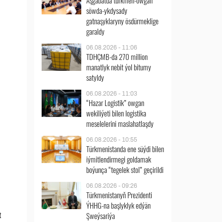
Aşgabatda türkmen-owgan
söwda-ykdysady
gatnaşyklaryny ösdürmeklige
garaldy
06.08.2026 - 11:06
TDHÇMB-da 270 million
manatlyk nebit ýol bitumy
satyldy
06.08.2026 - 11:03
“Hazar Logistik” owgan
wekiliýeti bilen logistika
meselelerini maslahatlaşdy
06.08.2026 - 10:55
Türkmenistanda ene süýdi bilen
iýmitlendirmegi goldamak
boýunça “tegelek stol” geçirildi
06.08.2026 - 09:26
Türkmenistanyň Prezidenti
ÝHHG-na başlyklyk edýän
Şweýsariýa
t