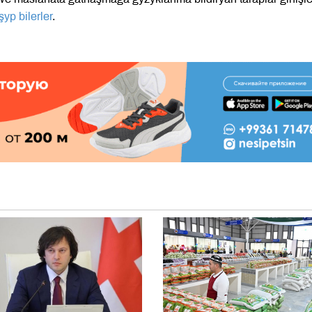
yp bilerler
.