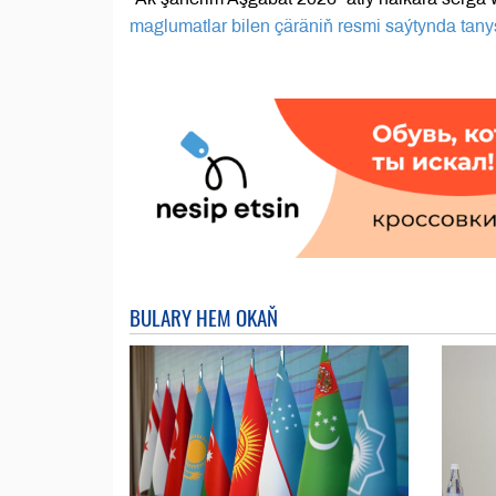
maglumatlar bilen çäräniň resmi saýtynda tanyş
BULARY HEM OKAŇ