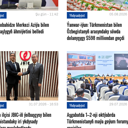
Şu gün - 11:42
05.08.2026 
ýet
Ykdysadyýet
Kobahidze Merkezi Aziýa bilen
Ýanwar-iýun: Türkmenistan bilen
aşlygyň ähmiýetini belledi
Özbegistanyň arasyndaky söwda
dolanyşygy $598 milliondan geçdi
31.07.2026 - 16:53
29.07.2026 
ýet
Ykdysadyýet
ilçisi JBIC-iň ýolbaşçysy bilen
Aşgabatda 1–2-nji oktýabrda
istandaky iri ykdysady
Türkmenistanyň maýa goýum forum