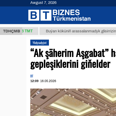
Awgust 7, 2026
37,8 ТМТ
)
TDHÇMB
Buýan köküniň arassalanmadyk glisirrizin turşusy 
Ykdysadyýet
“Ak şäherim Aşgabat” h
gepleşiklerini giňelder
BT
12:09
16.05.2026