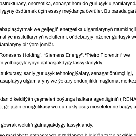
frastrukturasy, energetika, senagat hem-de gurluşyk ulgamlarynd
lygyny ösdürmek üçin esasy meýdança öwrüler. Bu barada çär
rebaplaşdyrmak we geljegiň energetika ulgamlarynyň mümkinçili
liýe institutlarynyň wekillerini, öňdebaryjy inžener-gurluşyk w
ralaryny bir ýere jemlär.
 “Rönesans Holding”, “Siemens Energy”, “Pietro Fiorentini” we
ň ýolbaşçylarynyň gatnaşjakdygy tassyklanyldy.
rukturasy, sanly gurluşyk tehnologiýalary, senagat önümçiligi,
 hasaplaýyş ulgamlaryny we ýokary öndürijilikli maglumat merkez
an dikeldilýän çeşmeleri boýunça halkara agentliginiň (IRENA
, geljegiň energetikasy we durnukly ösüş meselelerine bagyşl
 gowrak wekiliň gatnaşjakdygy tassyklandy.
we maslahata gatnaşmaga gyzyklanma bildirýän taraplar giňişle