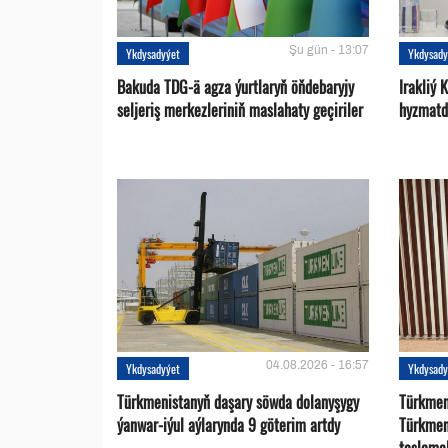
Şu gün - 13:07
Ykdysadyýet
Ykdysady
Bakuda TDG-ä agza ýurtlaryň öňdebaryjy
Irakliý 
seljeriş merkezleriniň maslahaty geçiriler
hyzmatd
04.08.2026 - 16:57
Ykdysadyýet
Ykdysady
Türkmenistanyň daşary söwda dolanyşygy
Türkmen 
ýanwar-iýul aýlarynda 9 göterim artdy
Türkmen