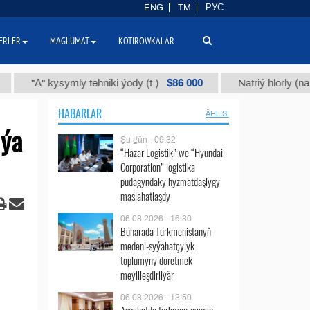
ENG
TM
РУС
ERLER
MAGLUMAT
KOTIROWKALAR
$86 000
А" kysymly tehniki ýody (t.)
Natriý hlorly (nahar duzy
HABARLAR
ÄHLISI
iýa
Şu gün - 09:32
“Hazar Logistik” we “Hyundai
Corporation” logistika
pudagyndaky hyzmatdaşlygy
maslahatlaşdy
06.08.2026 - 16:30
Buharada Türkmenistanyň
medeni-syýahatçylyk
toplumyny döretmek
meýilleşdirilýär
06.08.2026 - 13:50