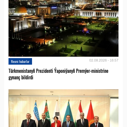
02.08.2026 - 16:57
Resmi habarlar
Türkmenistanyň Prezidenti Ýaponiýanyň Premýer-ministrine
gynanç bildirdi