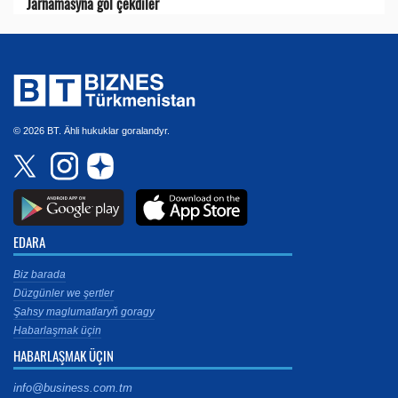
Jarnamasyna gol çekdiler
© 2026 BT. Ähli hukuklar goralandyr.
EDARA
Biz barada
Düzgünler we şertler
Şahsy maglumatlaryň goragy
Habarlaşmak üçin
HABARLAŞMAK ÜÇIN
info@business.com.tm