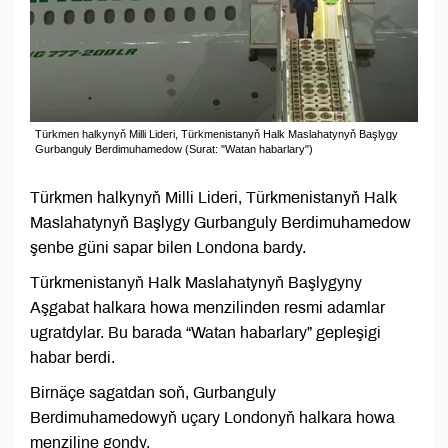
Türkmen halkynyň Milli Lideri, Türkmenistanyň Halk Maslahatynyň Başlygy
Gurbanguly Berdimuhamedow (Surat: "Watan habarlary")
Türkmen halkynyň Milli Lideri, Türkmenistanyň Halk
Maslahatynyň Başlygy Gurbanguly Berdimuhamedow
şenbe güni sapar bilen Londona bardy.
Türkmenistanyň Halk Maslahatynyň Başlygyny
Aşgabat halkara howa menzilinden resmi adamlar
ugratdylar. Bu barada “Watan habarlary” gepleşigi
habar berdi.
Birnäçe sagatdan soň, Gurbanguly
Berdimuhamedowyň uçary Londonyň halkara howa
menziline gondy.