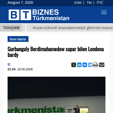
Awgust 7, 2026
ENG
TM
РУС
Toggl
navig
 ТМТ
$
TDHÇMB
Buýan köküniň arassalanmadyk glisirrizin turşusy (t.)
Resmi habarlar
Gurbanguly Berdimuhamedow sapar bilen Londona
bardy
BT
21:24
16.05.2026