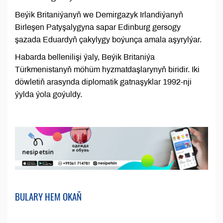
Beýik Britaniýanyň we Demirgazyk Irlandiýanyň
Birleşen Patyşalygyna sapar Edinburg gersogy
şazada Eduardyň çakylygy boýunça amala aşyrylýar.
Habarda bellenilişi ýaly, Beýik Britaniýa
Türkmenistanyň möhüm hyzmatdaşlarynyň biridir. Iki
döwletiň arasynda diplomatik gatnaşyklar 1992-nji
ýylda ýola goýuldy.
BULARY HEM OKAŇ