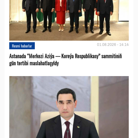
01.08.2026 - 14:14
Resmi habarlar
Astanada “Merkezi Aziýa — Koreýa Respublikasy” sammitiniň
gün tertibi maslahatlaşyldy