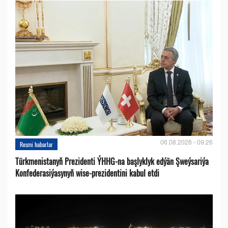
06.08.2026 - 09:26
Resmi habarlar
Türkmenistanyň Prezidenti ÝHHG-na başlyklyk edýän Şweýsariýa
Konfederasiýasynyň wise-prezidentini kabul etdi