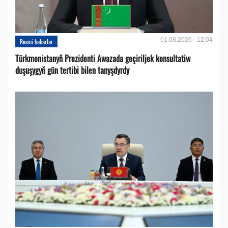
01.08.2026 - 12:04
Resmi habarlar
Türkmenistanyň Prezidenti Awazada geçiriljek konsultatiw
duşuşygyň gün tertibi bilen tanyşdyrdy