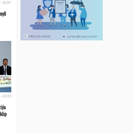
- 16:57
anyň
- 19:23
ziýa
klip