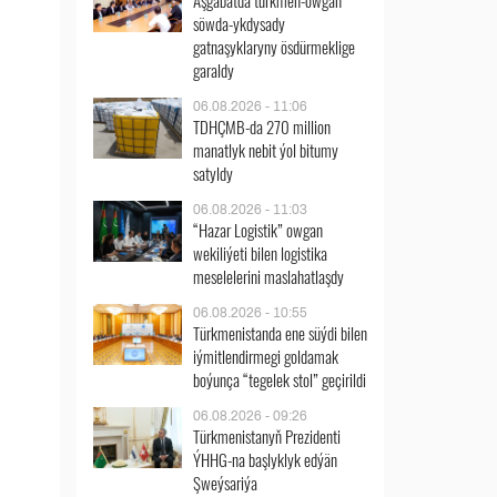
Aşgabatda türkmen-owgan
söwda-ykdysady
gatnaşyklaryny ösdürmeklige
garaldy
06.08.2026 - 11:06
TDHÇMB-da 270 million
manatlyk nebit ýol bitumy
satyldy
06.08.2026 - 11:03
“Hazar Logistik” owgan
wekiliýeti bilen logistika
meselelerini maslahatlaşdy
06.08.2026 - 10:55
Türkmenistanda ene süýdi bilen
iýmitlendirmegi goldamak
boýunça “tegelek stol” geçirildi
06.08.2026 - 09:26
Türkmenistanyň Prezidenti
ÝHHG-na başlyklyk edýän
Şweýsariýa