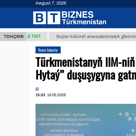
Awgust 7, 2026
37,8 ТМТ
TDHÇMB
Buýan köküniň arassalanmadyk glisirrizin turşusy (
Resmi habarlar
Türkmenistanyň IIM-niň
Hytaý” duşuşygyna gat
BT
15:23
19.05.2026