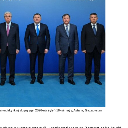
rmatyndaky ikinji duşuşygy, 2026-njy ýylyň 18-nji maýy, Astana, Gazagystan