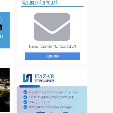
TÄZELIKLERIŇIZI ÝOLLAŇ
Biznes täzelikleriňizi bize ýollaň!
UGRATMAK