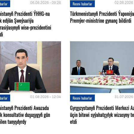
06.08.2026 - 09:26
02.08.2026 
barlar
Resmi habarlar
istanyň Prezidenti ÝHHG-na
Türkmenistanyň Prezidenti Ýaponiý
yk edýän Şweýsariýa
Premýer-ministrine gynanç bildirdi
rasiýasynyň wise-prezidentini
di
01.08.2026 - 12:04
31.07.2026 
barlar
Resmi habarlar
istanyň Prezidenti Awazada
Gyrgyzystanyň Prezidenti Merkezi A
ek konsultatiw duşuşygyň gün
üçin bitewi syýahatçylyk wizasyny te
bilen tanyşdyrdy
etdi