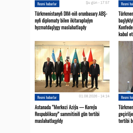
Şu gün - 17:57
Resmi habarlar
Resmi ha
Türkmenistanyň DIM-niň orunbasary ABŞ-
Türkmen
nyň diplomaty bilen ikitaraplaýyn
başlykl
hyzmatdaşlygy maslahatlaşdy
Konfede
kabul et
01.08.2026 - 14:14
Resmi habarlar
Resmi ha
Astanada “Merkezi Aziýa — Koreýa
Türkmen
Respublikasy” sammitiniň gün tertibi
geçirilj
maslahatlaşyldy
tertibi 