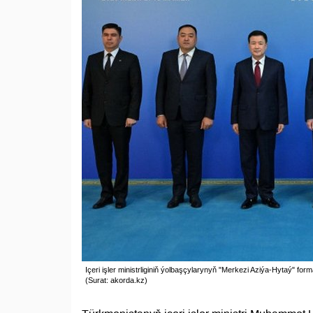
Içeri işler ministrliginiň ýolbaşçylarynyň "Merkezi Aziýa-Hytaý" fo
(Surat: akorda.kz)