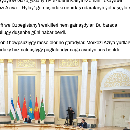
t Hydyrow Gazagystanyň Prezidenti Kasym-Žomart Tokaýewiň
zi Aziýa – Hytaý” görnüşindäki ugurdaş edaralaryň ýolbaşçyla
ň we Özbegistanyň wekilleri hem gatnaşdylar. Bu barada
llugy duşenbe güni habar berdi.
ebit howpsuzlygy meselelerine garadylar. Merkezi Aziýa ýurtla
ndaky hyzmatdaşlygy pugtalandyrmaga aýratyn üns berildi.