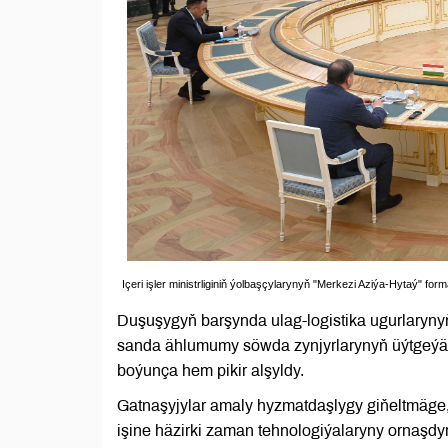
Içeri işler ministrliginiň ýolbaşçylarynyň "Merkezi Aziýa-Hytaý" fo
Duşuşygyň barşynda ulag-logistika ugurlaryny
sanda ählumumy söwda zynjyrlarynyň üýtgeýän 
boýunça hem pikir alşyldy.
Gatnaşyjylar amaly hyzmatdaşlygy giňeltmäge
işine häzirki zaman tehnologiýalaryny ornaşdy