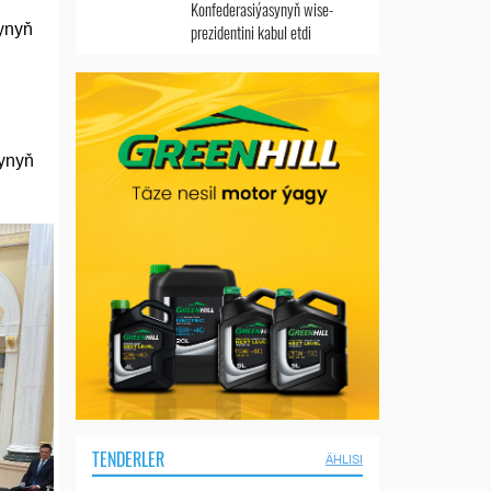
Konfederasiýasynyň wise-
rynyň
prezidentini kabul etdi
rynyň
TENDERLER
ÄHLISI