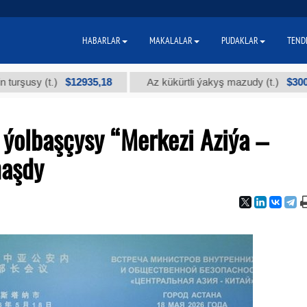
HABARLAR
MAKALALAR
PUDAKLAR
TEND
$12935,18
$300
t.)
Az kükürtli ýakyş mazudy (t.)
"А
 ýolbaşçysy “Merkezi Aziýa –
naşdy