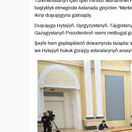
Türkmenistanyň içeri işler ministri Muhamme
başlyklyk etmeginde Astanada geçirilen “Merke
ikinji duşuşygyna gatnaşdy.
Duşuşyga Hytaýyň, Gyrgyzystanyň, Täjigistany
Gazagystanyň Prezidentiniň resmi metbugat gu
Şeýle hem gepleşikleriň dowamynda taraplar s
we Hytaýyň hukuk goraýjy edaralarynyň arasy