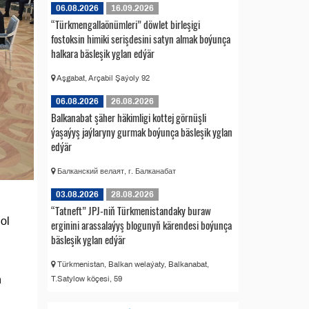
06.08.2026
16.09.2026
“Türkmengallaönümleri” döwlet birleşigi
fostoksin himiki serişdesini satyn almak boýunça
halkara bäsleşik yglan edýär
Aşgabat, Arçabil Şaýoly 92
06.08.2026
26.08.2026
Balkanabat şäher häkimligi kottej görnüşli
ýaşaýyş jaýlaryny gurmak boýunça bäsleşik yglan
edýär
Балканский велаят, г. Балканабат
03.08.2026
28.08.2026
)
“Tatneft” JPJ-niň Türkmenistandaky buraw
ol
erginini arassalaýyş blogunyň kärendesi boýunça
bäsleşik yglan edýär
Türkmenistan, Balkan welaýaty, Balkanabat,
ň
T.Satylow köçesi, 59