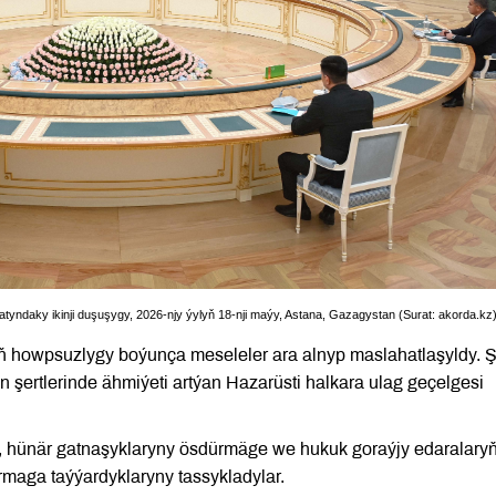
rmatyndaky ikinji duşuşygy, 2026-njy ýylyň 18-nji maýy, Astana, Gazagystan (Surat: akorda.kz
ň howpsuzlygy boýunça meseleler ara alnyp maslahatlaşyldy. Ş
şertlerinde ähmiýeti artýan Hazarüsti halkara ulag geçelgesi
, hünär gatnaşyklaryny ösdürmäge we hukuk goraýjy edaralary
rmaga taýýardyklaryny tassykladylar.