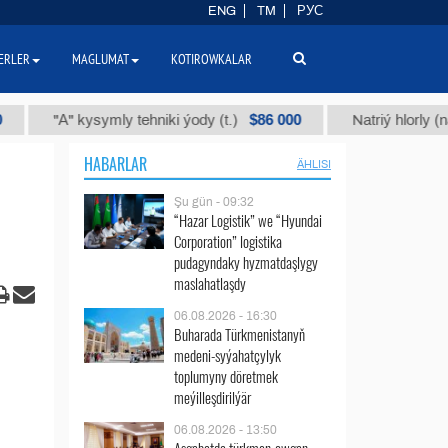
ENG
TM
РУС
ERLER
MAGLUMAT
KOTIROWKALAR
$86 000
" kysymly tehniki ýody (t.)
Natriý hlorly (nahar duzy) 
HABARLAR
ÄHLISI
Şu gün - 09:32
“Hazar Logistik” we “Hyundai
Corporation” logistika
pudagyndaky hyzmatdaşlygy
maslahatlaşdy
06.08.2026 - 16:30
Buharada Türkmenistanyň
medeni-syýahatçylyk
toplumyny döretmek
meýilleşdirilýär
06.08.2026 - 13:50