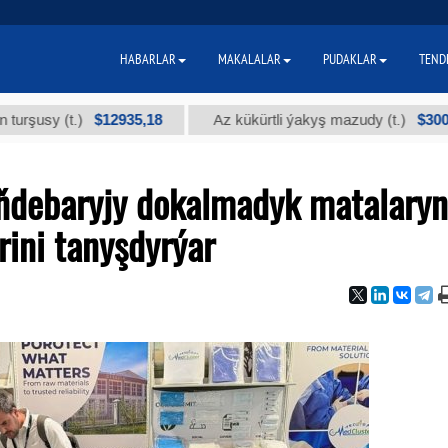
HABARLAR
MAKALALAR
PUDAKLAR
TEND
$12935,18
$300
.)
Az kükürtli ýakyş mazudy (t.)
"А"
debaryjy dokalmadyk matalaryn
ini tanyşdyrýar