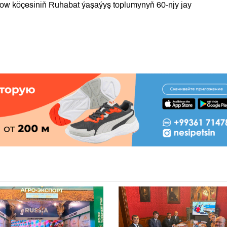
ow köçesiniň Ruhabat ýaşaýyş toplumynyň 60-njy jay