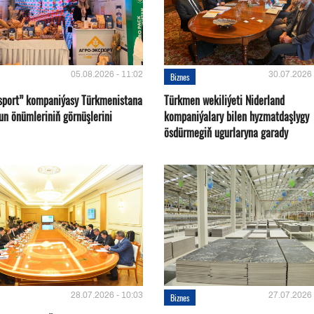
05.08.2026 - 11:02
30.07.2026 
Biznes
sport” kompaniýasy Türkmenistana
Türkmen wekiliýeti Niderland
un önümleriniň görnüşlerini
kompaniýalary bilen hyzmatdaşlygy
ösdürmegiň ugurlaryna garady
28.07.2026 - 10:03
27.07.2026 
Biznes