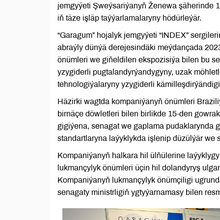
jemgyýeti Şweýsariýanyň Ženewa şäherinde 19
iň täze işläp taýýarlamalaryny hödürleýär.
“Garagum” hojalyk jemgyýeti “INDEX” sergileri
abraýly dünýä derejesindäki meýdançada 2023-
önümleri we giňeldilen ekspozisiýa bilen bu s
yzygiderli pugtalandyrýandygyny, uzak möhlet
tehnologiýalaryny yzygiderli kämilleşdirýändigi
Häzirki wagtda kompaniýanyň önümleri Brazili
birnäçe döwletleri bilen birlikde 15-den gowr
gigiýena, senagat we gaplama pudaklarynda giň
standartlaryna laýyklykda işlenip düzülýär we sa
Kompaniýanyň halkara hil ülňülerine laýyklyg
lukmançylyk önümleri üçin hil dolandyryş ul
Kompaniýanyň lukmançylyk önümçiligi ugrund
senagaty ministrligiň ygtyýarnamasy bilen res