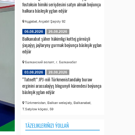
fostoksin himiki serişdesini satyn almak boýunça
halkara bäsleşik yglan edýär
Aşgabat, Arçabil Şaýoly 92
06.08.2026
26.08.2026
Balkanabat şäher häkimligi kottej görnüşli
ýaşaýyş jaýlaryny gurmak boýunça bäsleşik yglan
edýär
Балканский велаят, г. Балканабат
03.08.2026
28.08.2026
“Tatneft” JPJ-niň Türkmenistandaky buraw
erginini arassalaýyş blogunyň kärendesi boýunça
bäsleşik yglan edýär
Türkmenistan, Balkan welaýaty, Balkanabat,
T.Satylow köçesi, 59
TÄZELIKLERIŇIZI ÝOLLAŇ