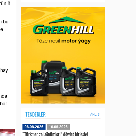
züniň
i bu
ze
ň
ahsy
ynda
bar.
TENDERLER
ÄHLISI
06.08.2026
16.09.2026
“Türkmengallaönümleri” döwlet birleşigi