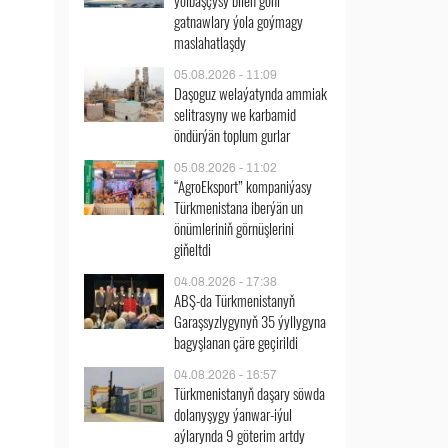
ýolbaşçysy bilen göni
gatnawlary ýola goýmagy
maslahatlaşdy
05.08.2026 - 11:09
Daşoguz welaýatynda ammiak
selitrasyny we karbamid
öndürýän toplum gurlar
05.08.2026 - 11:02
“AgroEksport” kompaniýasy
Türkmenistana iberýän un
önümleriniň görnüşlerini
giňeltdi
04.08.2026 - 17:38
ABŞ-da Türkmenistanyň
Garaşsyzlygynyň 35 ýyllygyna
bagyşlanan çäre geçirildi
04.08.2026 - 16:57
Türkmenistanyň daşary söwda
dolanyşygy ýanwar-iýul
aýlarynda 9 göterim artdy