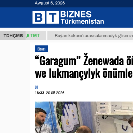
Awgust 6, 2026
37,8 ТМТ
TDHÇMB
Buýan köküniň arassalanmadyk glisirrizin turşusy (t
Biznes
“Garagum” Ženewada öň
we lukmançylyk önümler
BT
16:33
20.05.2026