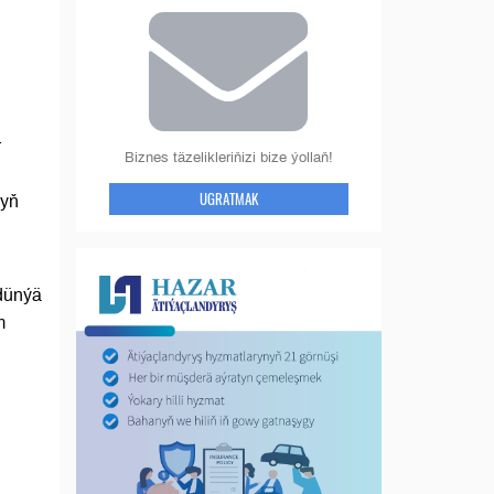
r
Biznes täzelikleriňizi bize ýollaň!
UGRATMAK
dyň
 dünýä
m