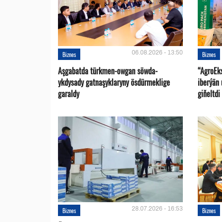
06.08.2026 - 13:50
Biznes
Biznes
Aşgabatda türkmen-owgan söwda-
“AgroEk
ykdysady gatnaşyklaryny ösdürmeklige
iberýän 
garaldy
giňeltdi
28.07.2026 - 16:53
Biznes
Biznes