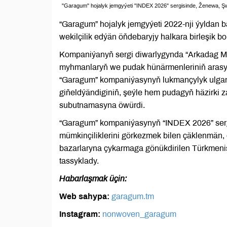
"Garagum" hojalyk jemgyýeti "INDEX 2026" sergisinde, Ženewa, Ş
“Garagum” hojalyk jemgyýeti 2022-nji ýyldan 
wekilçilik edýän öňdebaryjy halkara birleşik 
Kompaniýanyň sergi diwarlygynda “Arkadag Med
myhmanlaryň we pudak hünärmenleriniň arasynd
“Garagum” kompaniýasynyň lukmançylyk ulgam
giňeldýändiginiň, şeýle hem pudagyň häzirki z
subutnamasyna öwürdi.
“Garagum” kompaniýasynyň “INDEX 2026” serg
mümkinçiliklerini görkezmek bilen çäklenmän,
bazarlaryna çykarmaga gönükdirilen Türkmeni
tassyklady.
Habarlaşmak üçin:
Web sahypa:
garagum.tm
Instagram:
nonwoven_garagum