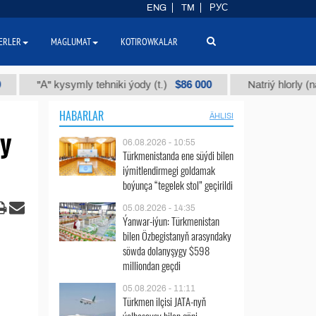
ENG
TM
РУС
ERLER
MAGLUMAT
KOTIROWKALAR
$86 000
 kysymly tehniki ýody (t.)
Natriý hlorly (nahar duzy) 
HABARLAR
ÄHLISI
y
06.08.2026 - 10:55
Türkmenistanda ene süýdi bilen
iýmitlendirmegi goldamak
boýunça “tegelek stol” geçirildi
05.08.2026 - 14:35
Ýanwar-iýun: Türkmenistan
bilen Özbegistanyň arasyndaky
söwda dolanyşygy $598
milliondan geçdi
05.08.2026 - 11:11
Türkmen ilçisi JATA-nyň