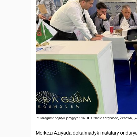
"Garagum" hojalyk jemgyýeti "INDEX 2026" sergisinde, Ženewa, Ş
Merkezi Aziýada dokalmadyk matalary öndürýä