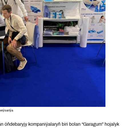
weýsariýa
n öňdebaryjy kompaniýalaryň biri bolan “Garagum” hojalyk