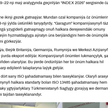
–22-nji maý aralygynda geçirilýän “INDEX 2026” sergisinde ö
ne ikinji gezek gatnaşýar. Mundan ozal kompaniýa öz önümlerin
nji ýylda üstünlikli tanyşdyrdy. “Garagum” kompaniýasynyň tä
ergä yzygiderli gatnaşmagy onuň halkara derejesindäki ornuny
leýin hyzmatdaşlyga aýratyn üns berýändigini hem-de önümçilik
ni görkezýär.
ýa, Beýik Britaniýa, Germaniýa, Rumyniýa we Merkezi Aziýany
ak ýurda eksport edilýär. Kompaniýanyň önümleri lukmançylyk, ş
den ulanylýar. Bu ýerde öndürilýän her bir önüm halkara hil
rp edijileriň talaplaryna laýyk gelýär.
y dört sany ISO şahadatnamasy bilen tassyklanýar. Olaryň aras
gamynyň halkara standarty bolan ISO 13485 şahadatnamasy hem 
aky ygtyýarlyklary Türkmenistanyň Saglygy goraýyş we derman
mi taýdan tassyklanandyr.