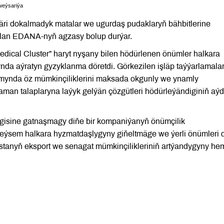
weýsariýa
bäri dokalmadyk matalar we ugurdaş pudaklaryň bähbitlerine
bolan EDANA-nyň agzasy bolup durýar.
ical Cluster” haryt nyşany bilen hödürlenen önümler halkara
a aýratyn gyzyklanma döretdi. Görkezilen işläp taýýarlamala
ynda öz mümkinçiliklerini maksada okgunly we ynamly
aman talaplaryna laýyk gelýän çözgütleri hödürleýändiginiň aý
isine gatnaşmagy diňe bir kompaniýanyň önümçilik
 eýsem halkara hyzmatdaşlygyny giňeltmäge we ýerli önümleri
stanyň eksport we senagat mümkinçilikleriniň artýandygyny he