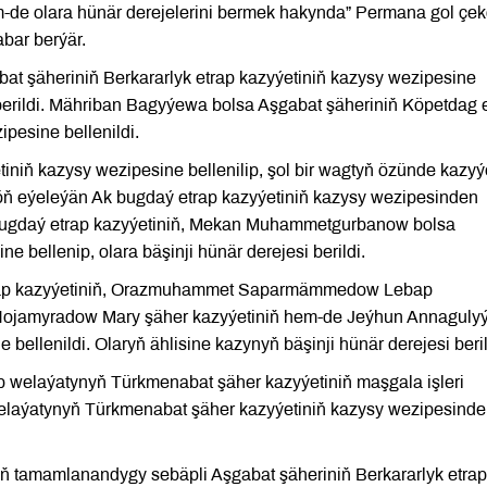
e olara hünär derejelerini bermek hakynda” Permana gol çek
bar berýär.
şäheriniň Berkararlyk etrap kazyýetiniň kazysy wezipesine
i berildi. Mähriban Bagyýewa bolsa Aşgabat şäheriniň Köpetdag 
pesine bellenildi.
iň kazysy wezipesine bellenilip, şol bir wagtyň özünde kazyý
öň eýeleýän Ak bugdaý etrap kazyýetiniň kazysy wezipesinden
ugdaý etrap kazyýetiniň, Mekan Muhammetgurbanow bolsa
 bellenip, olara bäşinji hünär derejesi berildi.
trap kazyýetiniň, Orazmuhammet Saparmämmedow Lebap
t Hojamyradow Mary şäher kazyýetiniň hem-de Jeýhun Annaguly
bellenildi. Olaryň ählisine kazynyň bäşinji hünär derejesi beril
welaýatynyň Türkmenabat şäher kazyýetiniň maşgala işleri
welaýatynyň Türkmenabat şäher kazyýetiniň kazysy wezipesind
iň tamamlanandygy sebäpli Aşgabat şäheriniň Berkararlyk etrap