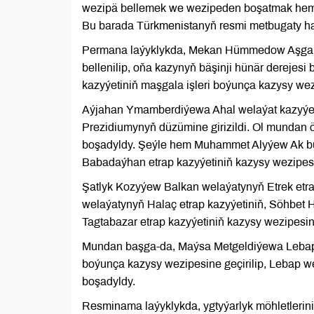
wezipä bellemek we wezipeden boşatmak hem-d
Bu barada Türkmenistanyň resmi metbugaty ha
Permana laýyklykda, Mekan Hümmedow Aşgabat 
bellenilip, oňa kazynyň bäşinji hünär derejes
kazyýetiniň maşgala işleri boýunça kazysy wezi
Aýjahan Ymamberdiýewa Ahal welaýat kazyýetin
Prezidiumynyň düzümine girizildi. Ol mundan 
boşadyldy. Şeýle hem Muhammet Alyýew Ak b
Babadaýhan etrap kazyýetiniň kazysy wezipesine
Şatlyk Kozyýew Balkan welaýatynyň Etrek e
welaýatynyň Halaç etrap kazyýetiniň, Söhbe
Tagtabazar etrap kazyýetiniň kazysy wezipesine 
Mundan başga-da, Maýsa Metgeldiýewa Lebap 
boýunça kazysy wezipesine geçirilip, Lebap 
boşadyldy.
Resminama laýyklykda, ygtyýarlyk möhletlerin