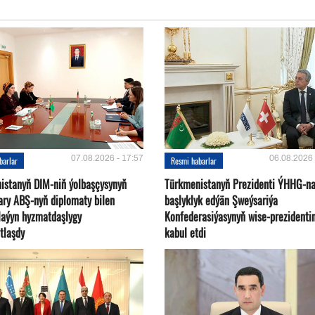
07.08.2026 - 17:57
06.08.2026 
barlar
Resmi habarlar
istanyň DIM-niň ýolbaşçysynyň
Türkmenistanyň Prezidenti ÝHHG-n
ary ABŞ-nyň diplomaty bilen
başlyklyk edýän Şweýsariýa
plaýyn hyzmatdaşlygy
Konfederasiýasynyň wise-prezidentin
tlaşdy
kabul etdi