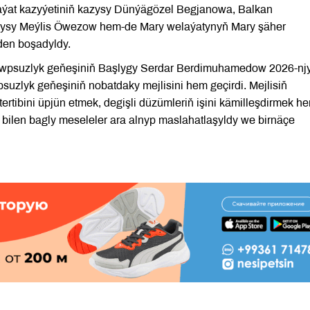
aýat kazyýetiniň kazysy Dünýägözel Begjanowa, Balkan
azysy Meýlis Öwezow hem-de Mary welaýatynyň Mary şäher
den boşadyldy.
howpsuzlyk geňeşiniň Başlygy Serdar Berdimuhamedow 2026-nj
uzlyk geňeşiniň nobatdaky mejlisini hem geçirdi. Mejlisiň
ibini üpjün etmek, degişli düzümleriň işini kämilleşdirmek h
ilen bagly meseleler ara alnyp maslahatlaşyldy we birnäçe