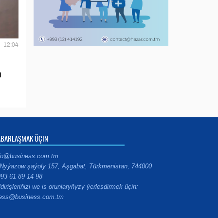
- 12:04
n
ABARLAŞMAK ÜÇIN
fo@business.com.tm
Nyýazow şaýoly 157, Aşgabat, Türkmenistan, 744000
93 61 89 14 98
ldirişleriňizi we iş orunlaryňyzy ýerleşdirmek üçin:
ess@business.com.tm