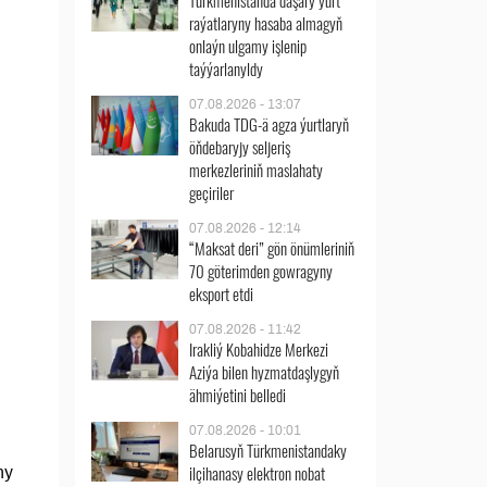
Türkmenistanda daşary ýurt
raýatlaryny hasaba almagyň
onlaýn ulgamy işlenip
taýýarlanyldy
07.08.2026 - 13:07
Bakuda TDG-ä agza ýurtlaryň
öňdebaryjy seljeriş
merkezleriniň maslahaty
geçiriler
07.08.2026 - 12:14
“Maksat deri” gön önümleriniň
70 göterimden gowragyny
eksport etdi
07.08.2026 - 11:42
Irakliý Kobahidze Merkezi
Aziýa bilen hyzmatdaşlygyň
ähmiýetini belledi
07.08.2026 - 10:01
Belarusyň Türkmenistandaky
ilçihanasy elektron nobat
ny