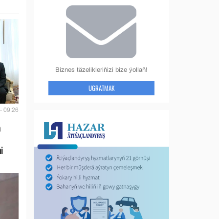
Biznes täzelikleriňizi bize ýollaň!
UGRATMAK
- 09:26
a
i