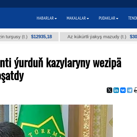
HABARLAR
MAKALALAR
PUDAKLAR
TEND
$12935,18
$300
y (t.)
Az kükürtli ýakyş mazudy (t.)
nti ýurduň kazylaryny wezipä
oşatdy