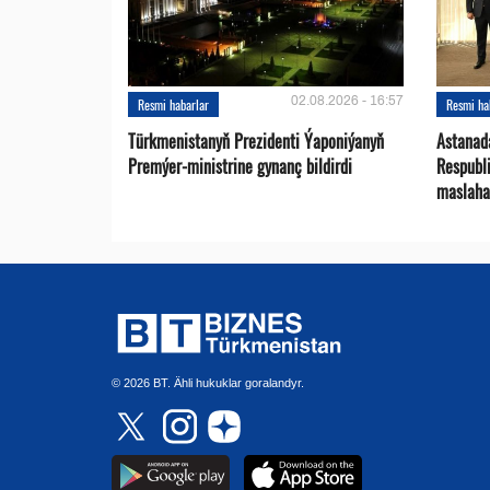
02.08.2026 - 16:57
Resmi habarlar
Resmi ha
Türkmenistanyň Prezidenti Ýaponiýanyň
Astanad
Premýer-ministrine gynanç bildirdi
Respubli
maslaha
© 2026 BT. Ähli hukuklar goralandyr.