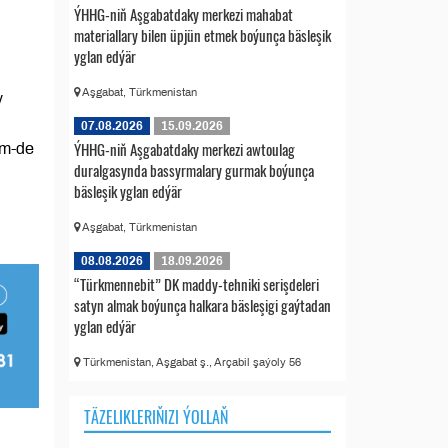
ÝHHG-niň Aşgabatdaky merkezi mahabat
materiallary bilen üpjün etmek boýunça bäsleşik
yglan edýär
Aşgabat, Türkmenistan
y
07.08.2026
15.09.2026
ÝHHG-niň Aşgabatdaky merkezi awtoulag
em-de
duralgasynda bassyrmalary gurmak boýunça
bäsleşik yglan edýär
Aşgabat, Türkmenistan
08.08.2026
18.09.2026
“Türkmennebit” DK maddy-tehniki serişdeleri
satyn almak boýunça halkara bäsleşigi gaýtadan
yglan edýär
Türkmenistan, Aşgabat ş., Arçabil şaýoly 56
TÄZELIKLERIŇIZI ÝOLLAŇ