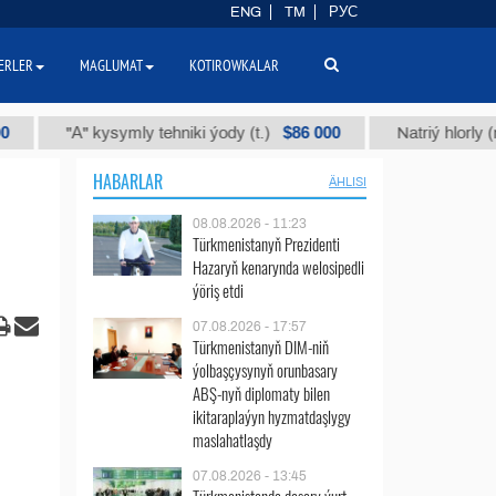
ENG
TM
РУС
ERLER
MAGLUMAT
KOTIROWKALAR
$86 000
"А" kysymly tehniki ýody (t.)
Natriý hlorly (nahar duz
HABARLAR
ÄHLISI
08.08.2026 - 11:23
Türkmenistanyň Prezidenti
Hazaryň kenarynda welosipedli
ýöriş etdi
07.08.2026 - 17:57
Türkmenistanyň DIM-niň
ýolbaşçysynyň orunbasary
ABŞ-nyň diplomaty bilen
ikitaraplaýyn hyzmatdaşlygy
maslahatlaşdy
07.08.2026 - 13:45