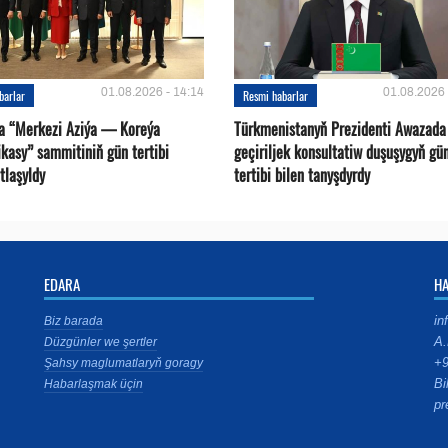
01.08.2026 - 14:14
01.08.2026 
barlar
Resmi habarlar
a “Merkezi Aziýa — Koreýa
Türkmenistanyň Prezidenti Awazada
kasy” sammitiniň gün tertibi
geçiriljek konsultatiw duşuşygyň gü
tlaşyldy
tertibi bilen tanyşdyrdy
EDARA
H
in
Biz barada
A.
Düzgünler we şertler
+9
Şahsy maglumatlaryň goragy
Bi
Habarlaşmak üçin
pr