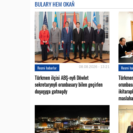
BULARY HEM OKAŇ
08.08.2026 - 13:21
Resmi habarlar
Resmi ha
Türkmen ilçisi ABŞ-nyň Döwlet
Türkmen
sekretarynyň orunbasary bilen geçirlen
orunbas
duşuşyga gatnaşdy
ikitara
maslaha