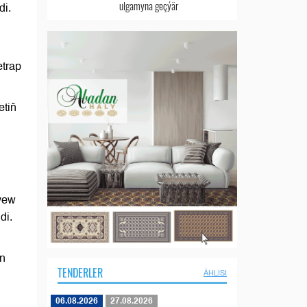
ulgamyna geçýär
di.
etrap
etiň
ýew
di.
en
TENDERLER
ÄHLISI
06.08.2026
27.08.2026