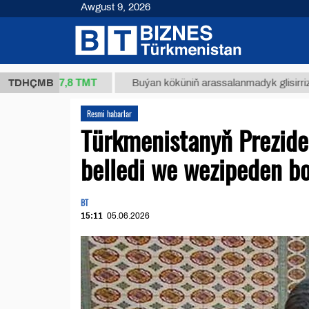
Awgust 9, 2026
37,8 ТМТ
.)
TDHÇMB
Buýan köküniň arassalanmadyk glisirrizin turşus
Resmi habarlar
Türkmenistanyň Prezide
belledi we wezipeden b
BT
15:11
05.06.2026