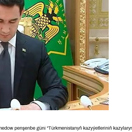
edow penşenbe güni “Türkmenistanyň kazyýetleriniň kazylary