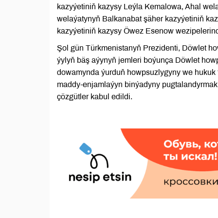
kazyýetiniň kazysy Leýla Kemalowa, Ahal wel
welaýatynyň Balkanabat şäher kazyýetiniň k
kazyýetiniň kazysy Öwez Esenow wezipelerin
Şol gün Türkmenistanyň Prezidenti, Döwlet 
ýylyň bäş aýynyň jemleri boýunça Döwlet howps
dowamynda ýurduň howpsuzlygyny we hukuk tert
maddy-enjamlaýyn binýadyny pugtalandyrmak b
çözgütler kabul edildi.