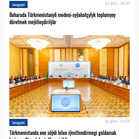
Şu gün - 16:30
Jemgyýet
Buharada Türkmenistanyň medeni-syýahatçylyk toplumyny
döretmek meýilleşdirilýär
Şu gün - 10:55
Jemgyýet
Türkmenistanda ene süýdi bilen iýmitlendirmegi goldamak