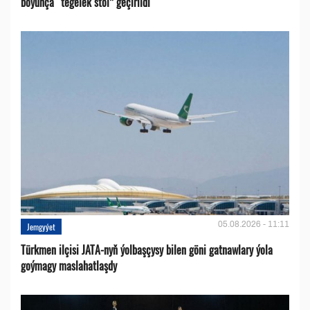
boýunça “tegelek stol” geçirildi
05.08.2026 - 11:11
Jemgyýet
Türkmen ilçisi JATA-nyň ýolbaşçysy bilen göni gatnawlary ýola
goýmagy maslahatlaşdy