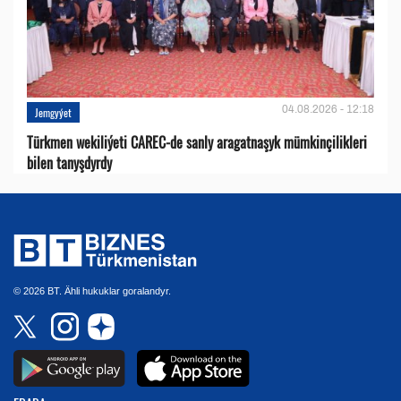
04.08.2026 - 12:18
Jemgyýet
Türkmen wekiliýeti CAREC-de sanly aragatnaşyk mümkinçilikleri
bilen tanyşdyrdy
© 2026 BT. Ähli hukuklar goralandyr.