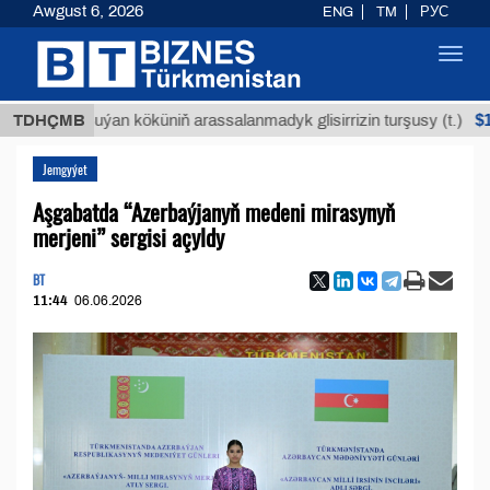
Awgust 6, 2026
ENG
TM
РУС
Toggl
navig
$12935,18
TDHÇMB
Buýan köküniň arassalanmadyk glisirrizin turşusy (t.)
Jemgyýet
Aşgabatda “Azerbaýjanyň medeni mirasynyň
merjeni” sergisi açyldy
BT
11:44
06.06.2026