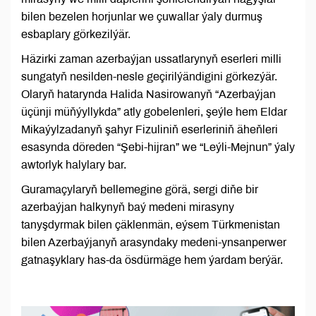
bilen bezelen horjunlar we çuwallar ýaly durmuş
esbaplary görkezilýär.
Häzirki zaman azerbaýjan ussatlarynyň eserleri milli
sungatyň nesilden-nesle geçirilýändigini görkezýär.
Olaryň hatarynda Halida Nasirowanyň “Azerbaýjan
üçünji müňýyllykda” atly gobelenleri, şeýle hem Eldar
Mikaýylzadanyň şahyr Fizuliniň eserleriniň äheňleri
esasynda döreden “Şebi-hijran” we “Leýli-Mejnun” ýaly
awtorlyk halylary bar.
Guramaçylaryň bellemegine görä, sergi diňe bir
azerbaýjan halkynyň baý medeni mirasyny
tanyşdyrmak bilen çäklenmän, eýsem Türkmenistan
bilen Azerbaýjanyň arasyndaky medeni-ynsanperwer
gatnaşyklary has-da ösdürmäge hem ýardam berýär.