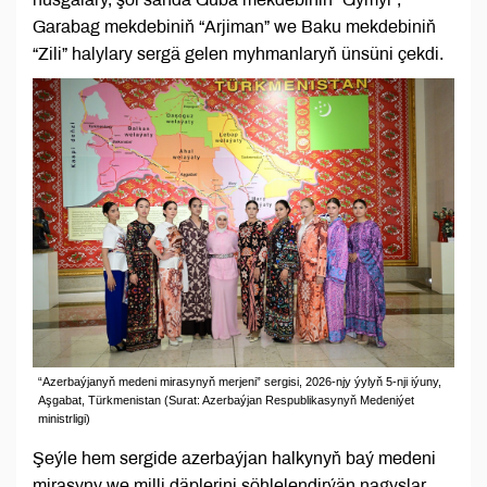
Garabag mekdebiniň “Arjiman” we Baku mekdebiniň
“Zili” halylary sergä gelen myhmanlaryň ünsüni çekdi.
“Azerbaýjanyň medeni mirasynyň merjeni” sergisi, 2026-njy ýylyň 5-nji iýuny,
Aşgabat, Türkmenistan (Surat: Azerbaýjan Respublikasynyň Medeniýet
ministrligi)
Şeýle hem sergide azerbaýjan halkynyň baý medeni
mirasyny we milli däplerini şöhlelendirýän nagyşlar