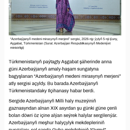
“Azerbaýjanyň medeni mirasynyň merjeni” sergisi, 2026-njy ýylyň 5-nji iýuny,
Aşgabat, Türkmenistan (Surat: Azerbaýjan Respublikasynyň Medeniýet
ministrligi)
Türkmenistanyň paýtagty Aşgabat şäherinde anna
güni Azerbaýjanyň amaly-haşam sungatyna
bagyşlanan “Azerbaýjanyň medeni mirasynyň merjeni”
atly sergisi açyldy. Bu barada Azerbaýjanyň
Türkmenistandaky Ilçihanasy habar berdi.
Sergide Azerbaýjanyň Milli haly muzeýiniň
gaznasyndan alnan XIX asyrdan şu günki güne çenli
bolan döwri öz içine alýan seýrek halylar sergilenýär.
Azerbaýjanyň meşhur halyçylyk mekdepleriniň
nusgalary, şol sanda Guba mekdebiniň “Gymyl”,