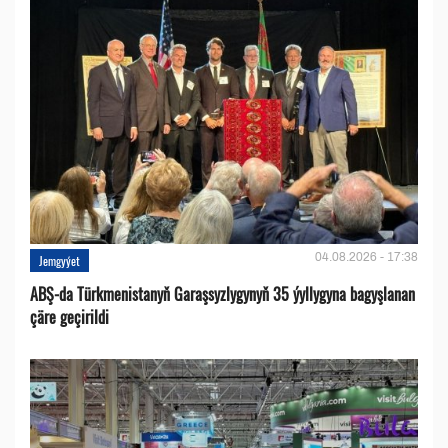
04.08.2026 - 17:38
Jemgyýet
ABŞ-da Türkmenistanyň Garaşsyzlygynyň 35 ýyllygyna bagyşlanan
çäre geçirildi