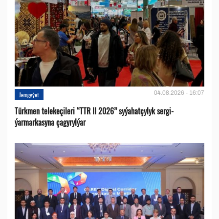
04.08.2026 - 16:07
Jemgyýet
Türkmen telekeçileri “TTR II 2026” syýahatçylyk sergi-
ýarmarkasyna çagyrylýar