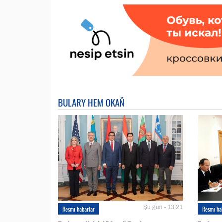
BULARY HEM OKAŇ
Şu gün - 13:21
Resmi habarlar
Resmi ha