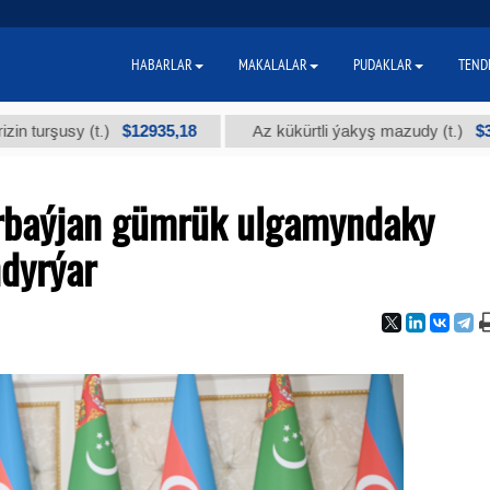
HABARLAR
MAKALALAR
PUDAKLAR
TEND
$12935,18
$300
sy (t.)
Az kükürtli ýakyş mazudy (t.)
erbaýjan gümrük ulgamyndaky
dyrýar