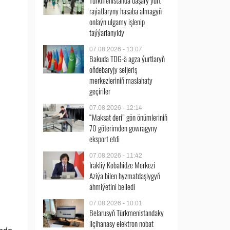
Türkmenistanda daşary ýurt
raýatlaryny hasaba almagyň
onlaýn ulgamy işlenip
taýýarlanyldy
07.08.2026 - 13:07
Bakuda TDG-ä agza ýurtlaryň
öňdebaryjy seljeriş
merkezleriniň maslahaty
geçiriler
07.08.2026 - 12:14
“Maksat deri” gön önümleriniň
70 göterimden gowragyny
eksport etdi
07.08.2026 - 11:42
Irakliý Kobahidze Merkezi
Aziýa bilen hyzmatdaşlygyň
ähmiýetini belledi
07.08.2026 - 10:01
Belarusyň Türkmenistandaky
ilçihanasy elektron nobat