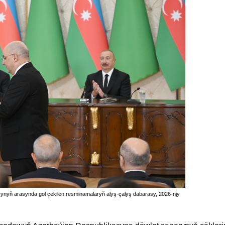
rynyň arasynda gol çekilen resminamalaryň alyş-çalyş dabarasy, 2026-njy