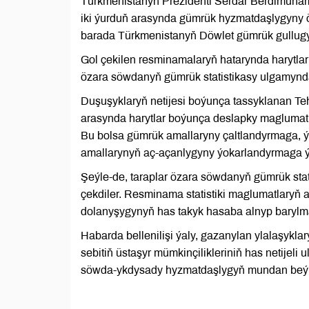
Türkmenistanyň Prezidenti Serdar Berdimuha
iki ýurduň arasynda gümrük hyzmatdaşlygyny 
barada Türkmenistanyň Döwlet gümrük gullugy 
Gol çekilen resminamalaryň hatarynda harytla
özara söwdanyň gümrük statistikasy ulgamyn
Duşuşyklaryň netijesi boýunça tassyklanan Te
arasynda harytlar boýunça deslapky maglumatl
Bu bolsa gümrük amallaryny çaltlandyrmaga, ýü
amallarynyň aç-açanlygyny ýokarlandyrmaga 
Şeýle-de, taraplar özara söwdanyň gümrük st
çekdiler. Resminama statistiki maglumatlaryň
dolanyşygynyň has takyk hasaba alnyp barylm
Habarda bellenilişi ýaly, gazanylan ylalaşykl
sebitiň üstaşyr mümkinçilikleriniň has netije
söwda-ykdysady hyzmatdaşlygyň mundan beýlä