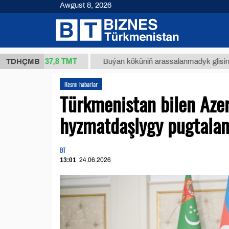
Awgust 8, 2026
37,8 ТМТ
g.)
TDHÇMB
Buýan köküniň arassalanmadyk glisirrizin turşu
Resmi habarlar
Türkmenistan bilen Az
hyzmatdaşlygy pugtalan
BT
13:01
24.06.2026