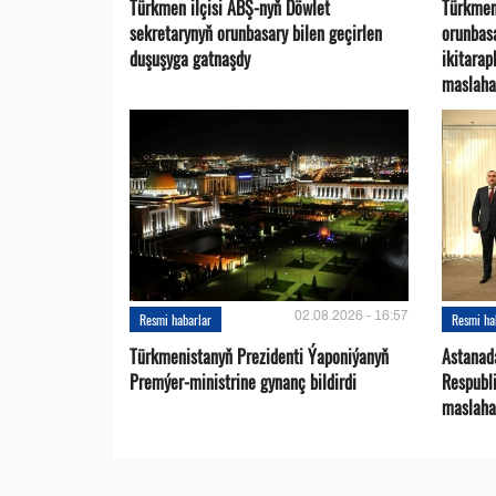
Türkmen ilçisi ABŞ-nyň Döwlet
Türkmen
sekretarynyň orunbasary bilen geçirlen
orunbas
duşuşyga gatnaşdy
ikitara
maslaha
02.08.2026 - 16:57
Resmi habarlar
Resmi ha
Türkmenistanyň Prezidenti Ýaponiýanyň
Astanad
Premýer-ministrine gynanç bildirdi
Respubli
maslaha