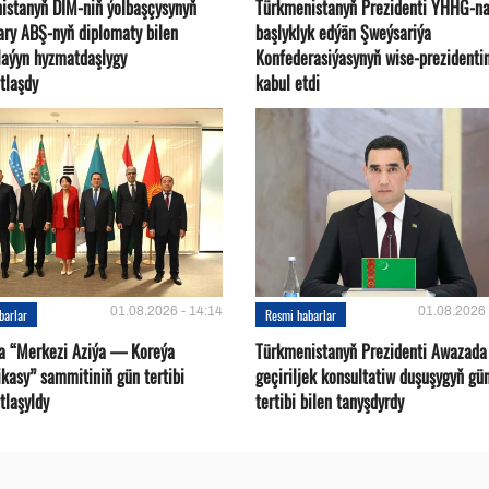
istanyň DIM-niň ýolbaşçysynyň
Türkmenistanyň Prezidenti ÝHHG-n
ary ABŞ-nyň diplomaty bilen
başlyklyk edýän Şweýsariýa
plaýyn hyzmatdaşlygy
Konfederasiýasynyň wise-prezidentin
tlaşdy
kabul etdi
01.08.2026 - 14:14
01.08.2026 
barlar
Resmi habarlar
a “Merkezi Aziýa — Koreýa
Türkmenistanyň Prezidenti Awazada
kasy” sammitiniň gün tertibi
geçiriljek konsultatiw duşuşygyň gü
tlaşyldy
tertibi bilen tanyşdyrdy