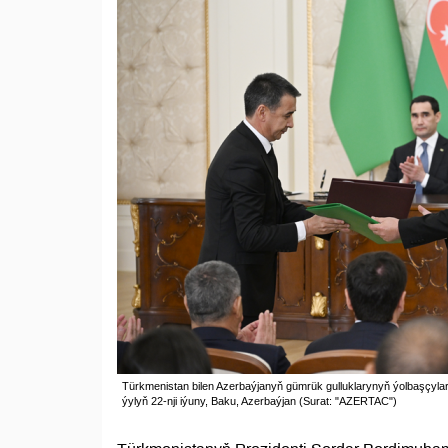
Türkmenistan bilen Azerbaýjanyň gümrük gulluklarynyň ýolbaşçyla
ýylyň 22-nji iýuny, Baku, Azerbaýjan (Surat: "AZERTAC")