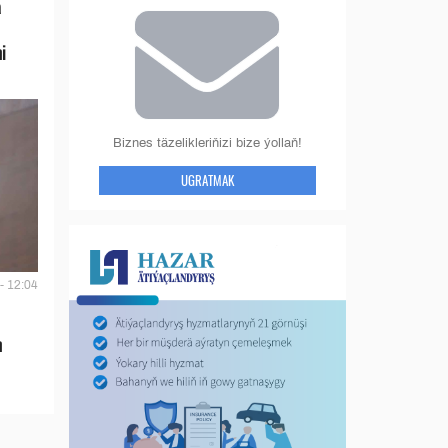
a
i
Biznes täzelikleriňizi bize ýollaň!
UGRATMAK
- 12:04
n