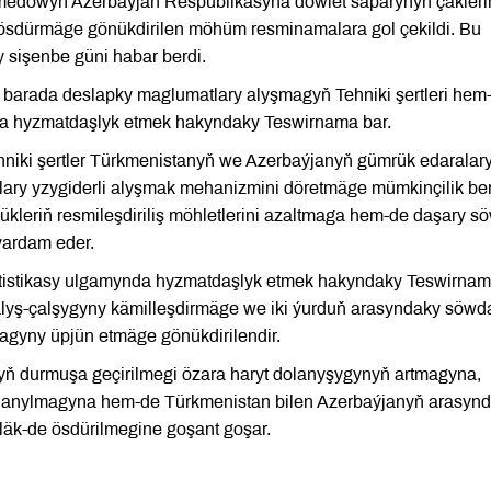
medowyň Azerbaýjan Respublikasyna döwlet saparynyň çäkler
ösdürmäge gönükdirilen möhüm resminamalara gol çekildi. Bu
sişenbe güni habar berdi.
r barada deslapky maglumatlary alyşmagyň Tehniki şertleri hem
da hyzmatdaşlyk etmek hakyndaky Teswirnama bar.
hniki şertler Türkmenistanyň we Azerbaýjanyň gümrük edaralar
ary yzygiderli alyşmak mehanizmini döretmäge mümkinçilik ber
kleriň resmileşdiriliş möhletlerini azaltmaga hem-de daşary s
ýardam eder.
atistikasy ulgamynda hyzmatdaşlyk etmek hakyndaky Teswirnam
 alyş-çalşygyny kämilleşdirmäge we iki ýurduň arasyndaky söwd
agyny üpjün etmäge gönükdirilendir.
aryň durmuşa geçirilmegi özara haryt dolanyşygynyň artmagyna,
li ulanylmagyna hem-de Türkmenistan bilen Azerbaýjanyň arasyn
k-de ösdürilmegine goşant goşar.