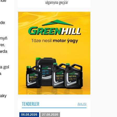
inde
ulgamyna geçýär
-de
ynyň
er.
öwda
a gol
a
daky
TENDERLER
ÄHLISI
06.08.2026
27.08.2026