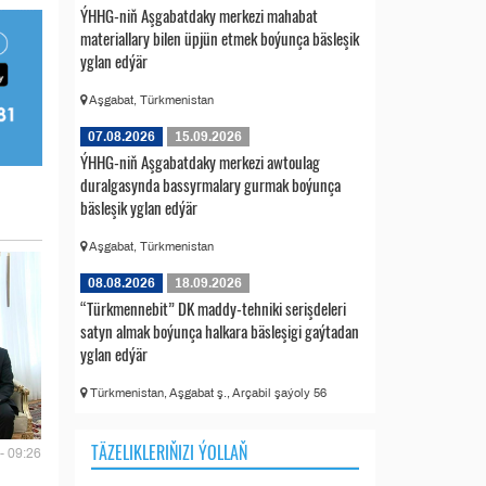
ÝHHG-niň Aşgabatdaky merkezi mahabat
materiallary bilen üpjün etmek boýunça bäsleşik
yglan edýär
Aşgabat, Türkmenistan
07.08.2026
15.09.2026
ÝHHG-niň Aşgabatdaky merkezi awtoulag
duralgasynda bassyrmalary gurmak boýunça
bäsleşik yglan edýär
Aşgabat, Türkmenistan
08.08.2026
18.09.2026
“Türkmennebit” DK maddy-tehniki serişdeleri
satyn almak boýunça halkara bäsleşigi gaýtadan
yglan edýär
Türkmenistan, Aşgabat ş., Arçabil şaýoly 56
TÄZELIKLERIŇIZI ÝOLLAŇ
- 09:26