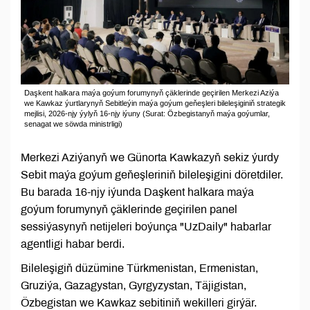
Daşkent halkara maýa goýum forumynyň çäklerinde geçirilen Merkezi Aziýa
we Kawkaz ýurtlarynyň Sebitleýin maýa goýum geňeşleri bileleşiginiň strategik
mejlisi, 2026-njy ýylyň 16-njy iýuny (Surat: Özbegistanyň maýa goýumlar,
senagat we söwda ministrligi)
Merkezi Aziýanyň we Günorta Kawkazyň sekiz ýurdy
Sebit maýa goýum geňeşleriniň bileleşigini döretdiler.
Bu barada 16-njy iýunda Daşkent halkara maýa
goýum forumynyň çäklerinde geçirilen panel
sessiýasynyň netijeleri boýunça "UzDaily" habarlar
agentligi habar berdi.
Bileleşigiň düzümine Türkmenistan, Ermenistan,
Gruziýa, Gazagystan, Gyrgyzystan, Täjigistan,
Özbegistan we Kawkaz sebitiniň wekilleri girýär.