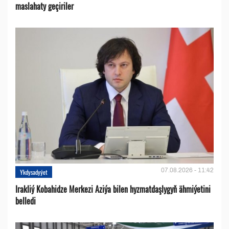
maslahaty geçiriler
07.08.2026 - 11:42
Ykdysadyýet
Irakliý Kobahidze Merkezi Aziýa bilen hyzmatdaşlygyň ähmiýetini
belledi