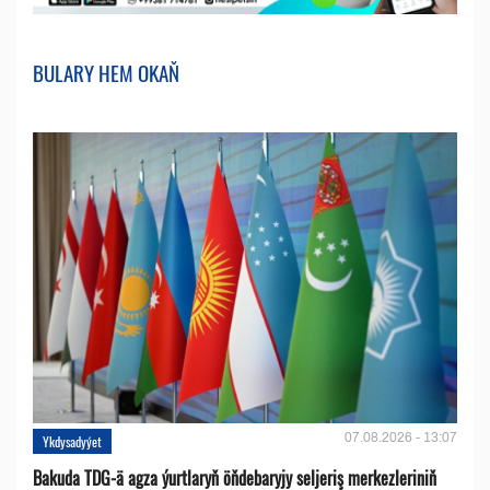
BULARY HEM OKAŇ
07.08.2026 - 13:07
Ykdysadyýet
Bakuda TDG-ä agza ýurtlaryň öňdebaryjy seljeriş merkezleriniň