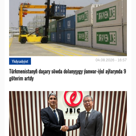
04.08.2026 - 16:57
Ykdysadyýet
Türkmenistanyň daşary söwda dolanyşygy ýanwar-iýul aýlarynda 9
göterim artdy