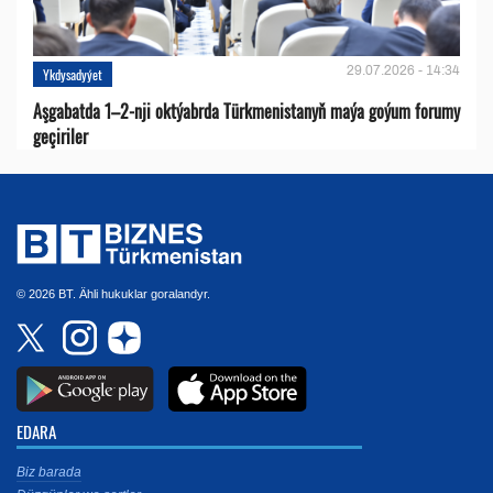
29.07.2026 - 14:34
Ykdysadyýet
Aşgabatda 1–2-nji oktýabrda Türkmenistanyň maýa goýum forumy
geçiriler
© 2026 BT. Ähli hukuklar goralandyr.
EDARA
Biz barada