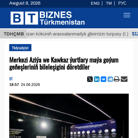
Awgust 8, 2026
ENG
TM
РУС
Toggl
navig
$12935,18
TDHÇMB
Buýan köküniň arassalanmadyk glisirrizin turşusy (t.)
Ykdysadyýet
Merkezi Aziýa we Kawkaz ýurtlary maýa goýum
geňeşleriniň bileleşigini döretdiler
BT
18:57
24.06.2026