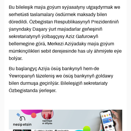
Bu bileleşik maýa goýum syýasatyny utgaşdyrmak we
serhetüsti taslamalary ösdürmek maksady bilen
döredildi. Özbegistan Respublikasynyň Prezidentiniň
ýanyndaky Daşary ýurt maýadarlar geňeşiniň
sekretariatynyň ýolbaşçysy Aziz Gafurowyň
bellemegine görä, Merkezi Aziýadaky maýa goýum
mümkinçilikleri sebit derejesinde has uly ähmiýete eýe
bolýar.
Bu başlangyç Aziýa ösüş bankynyň hem-de
Ýewropanyň täzeleniş we ösüş bankynyň goldawy
bilen durmuşa geçirilýär. Bileleşigiň sekretariaty
Özbegistanda ýerleşer.