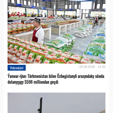
05.08.2026 - 14:35
Ykdysadyýet
Ýanwar-iýun: Türkmenistan bilen Özbegistanyň arasyndaky söwda
dolanyşygy $598 milliondan geçdi