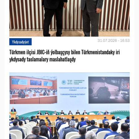
31.07.2026 - 16:53
Ykdysadyýet
Türkmen ilçisi JBIC-iň ýolbaşçysy bilen Türkmenistandaky iri
ykdysady taslamalary maslahatlaşdy