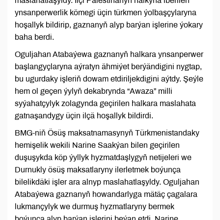
maslahatlaşyldy. Ilçi Palestinanyň halkyna iberilen
ynsanperwerlik kömegi üçin türkmen ýolbaşçylaryna
hoşallyk bildirip, gaznanyň alyp barýan işlerine ýokary
baha berdi.
Oguljahan Atabaýewa gaznanyň halkara ynsanperwer
başlangyçlaryna aýratyn ähmiýet berýändigini nygtap,
bu ugurdaky işleriň dowam etdiriljekdigini aýtdy. Şeýle
hem ol geçen ýylyň dekabrynda “Awaza” milli
syýahatçylyk zolagynda geçirilen halkara maslahata
gatnaşandygy üçin ilçä hoşallyk bildirdi.
BMG-niň Ösüş maksatnamasynyň Türkmenistandaky
hemişelik wekili Narine Saakýan bilen geçirilen
duşuşykda köp ýyllyk hyzmatdaşlygyň netijeleri we
Durnukly ösüş maksatlaryny ilerletmek boýunça
bilelikdäki işler ara alnyp maslahatlaşyldy. Oguljahan
Atabaýewa gaznanyň howandarlyga mätäç çagalara
lukmançylyk we durmuş hyzmatlaryny bermek
boýunça alyp barýan işlerini beýan etdi, Narine