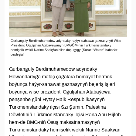
Gurbanguly Berdimuhamedow adyndaky haýyr-sahawat gaznasynyň Wise-
Prezidenti Oguljahan Atabaýewanyň BMGÖM-niň Türkmenistandaky
hemişelik wekili Narine Saakýan bilen duşuşygy (Surat: “Watan” habarlar
gepleşigi)
Gurbanguly Berdimuhamedow adyndaky
Howandarlyga mätäç çagalara hemaýat bermek
boýunça haýyr-sahawat gaznasynyň bejeriş işleri
boýunça wise-prezidenti Oguljahan Atabaýewa
penşenbe güni Hytaý Halk Respublikasynyň
Türkmenistandaky ilçisi Szi Şumin, Palestina
Döwletiniň Türkmenistandaky ilçisi Rana Abu Hijleh
hem-de BMG-niň Ösüş maksatnamasynyň
Türkmenistandaky hemişelik wekili Narine Saakýan