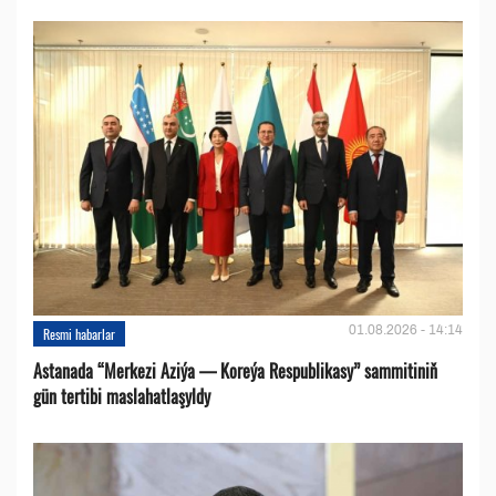
01.08.2026 - 14:14
Resmi habarlar
Astanada “Merkezi Aziýa — Koreýa Respublikasy” sammitiniň
gün tertibi maslahatlaşyldy