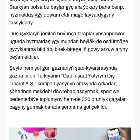
Saakýan bolsa bu başlangyçlara ýokary baha berip,
hyzmatdaşlygy dowam etdirmäge taýýardygyny
tassyklady.
Duşuşyklaryň jemleri boýunça taraplar ynsanperwer
ugurda hyzmatdaşlygy mundan beýläk-de ösdürmäge
gyzyklanma bildirip, birek-birege iň gowy arzuwlaryny
beýan etdiler.
Şeýle hem şol gün gaznanyň ştab-kwartirasynda
gazna bilen Türkiýäniň “Gap Inşaat Ýatyrym Diş
Ticaret A.Ş.” kompaniýasynyň arasynda Arkadag
şäherinde mekdebi döwrebaplaşdyrmak, sport we
bedenterbiýe toplumyny hem-de 320 orunlyk çagalar
bagyny gurmak barada şertnama gol çekildi.