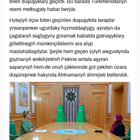
bilen duşuşyklary geçirdi. Bu barada Türkmenistanyň
resmi metbugaty habar berýär.
Hytaýyň ilçisi bilen geçirilen duşuşykda taraplar
ynsanperwer ugurdaky hyzmatdaşlygy, aýratyn-da
çagalaryň saglygyny goramak babatda gatnaşyklary
giňeltmegiň mümkinçiliklerini ara alyp
maslahatlaşdylar. Şeýle hem geçen ýylyň awgustynda
gaznanyň wekiliýetiniň Pekine amala aşyran
saparynyň hem-de onuň çäklerinde gol çekilen özara
düşünişmek hakynda Ähtnamanyň ähmiýeti bellenildi.