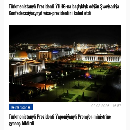
Türkmenistanyň Prezidenti ÝHHG-na başlyklyk edýän Şweýsariýa
Konfederasiýasynyň wise-prezidentini kabul etdi
02.08.2026 - 16:57
Resmi habarlar
Türkmenistanyň Prezidenti Ýaponiýanyň Premýer-ministrine
gynanç bildirdi