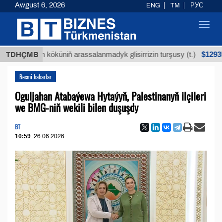
Awgust 6, 2026
ENG
TM
РУС
Toggl
navig
$12935,18
ýan köküniň arassalanmadyk glisirrizin turşusy (t.)
TDHÇMB
Resmi habarlar
Oguljahan Atabaýewa Hytaýyň, Palestinanyň ilçileri
we BMG-niň wekili bilen duşuşdy
BT
10:59
26.06.2026