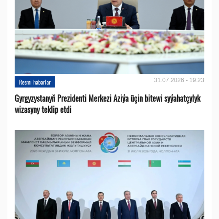
31.07.2026 - 19:23
Resmi habarlar
Gyrgyzystanyň Prezidenti Merkezi Aziýa üçin bitewi syýahatçylyk
wizasyny teklip etdi