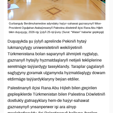
Gurbanguly Berdimuhamedow adyndaky haýyr-sahawat gaznasynyň Wise-
Prezidenti Oguljahan Atabaýewanyň Palestina döwletiniň ilçisi Rana Abu Hijleh
bilen duşuşygy, 2026-njy ýylyň 25-nji iýuny (Surat: “Watan” habarlar gepleşigi)
Duşuşykda şu ýylyň aprelinde Pekiniň hytaý
lukmançylygy uniwersitetiniň wekiliýetiniň
Türkmenistana bolan saparynyň ähmiýeti nygtalyp,
gaznanyň hytaýly hyzmatdaşlaryň netijeli tekliplerine
seretmäge taýýardygy tassyklandy. Taraplar çagalaryň
saglygyny goramak ulgamynda hyzmatdaşlygy dowam
etdirmäge taýýardyklaryny beýan etdiler.
Palestinanyň ilçisi Rana Abu Hijleh bilen geçirilen
gepleşiklerde Türkmenistan bilen Palestina Döwletiniň
dostlukly gatnaşyklary hem-de haýyr-sahawat
gaznasynyň ynsanperwer işi ara alnyp