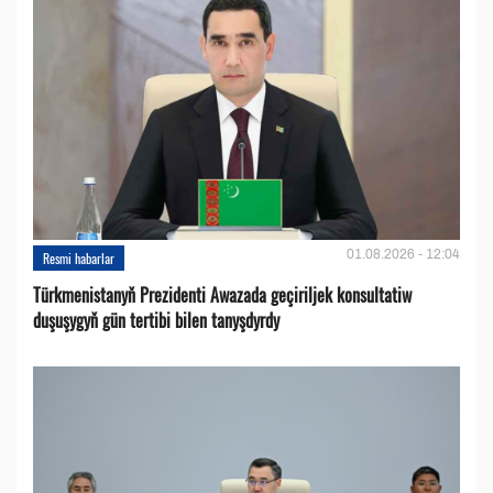
01.08.2026 - 12:04
Resmi habarlar
Türkmenistanyň Prezidenti Awazada geçiriljek konsultatiw
duşuşygyň gün tertibi bilen tanyşdyrdy