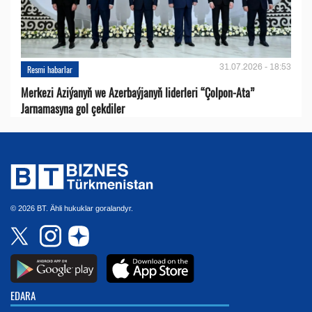
31.07.2026 - 18:53
Resmi habarlar
Merkezi Aziýanyň we Azerbaýjanyň liderleri “Çolpon-Ata”
Jarnamasyna gol çekdiler
© 2026 BT. Ähli hukuklar goralandyr.
EDARA