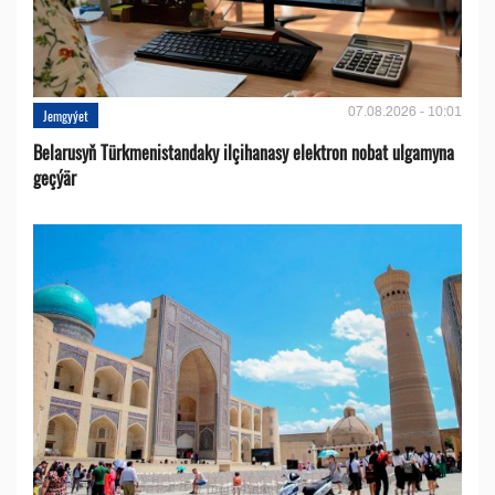
07.08.2026 - 10:01
Jemgyýet
Belarusyň Türkmenistandaky ilçihanasy elektron nobat ulgamyna
geçýär