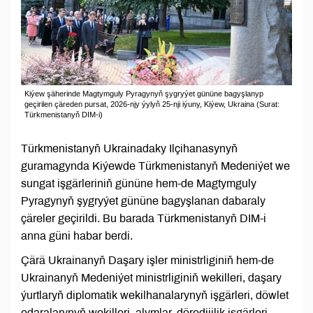
Kiýew şäherinde Magtymguly Pyragynyň şygryýet gününe bagyşlanyp
geçirilen çäreden pursat, 2026-njy ýylyň 25-nji iýuny, Kiýew, Ukraina (Surat:
Türkmenistanyň DIM-i)
Türkmenistanyň Ukrainadaky Ilçihanasynyň
guramagynda Kiýewde Türkmenistanyň Medeniýet we
sungat işgärleriniň gününe hem-de Magtymguly
Pyragynyň şygryýet gününe bagyşlanan dabaraly
çäreler geçirildi. Bu barada Türkmenistanyň DIM-i
anna güni habar berdi.
Çärä Ukrainanyň Daşary işler ministrliginiň hem-de
Ukrainanyň Medeniýet ministrliginiň wekilleri, daşary
ýurtlaryň diplomatik wekilhanalarynyň işgärleri, döwlet
edaralarynyň wekilleri, alymlar, döredijilik işgärleri,