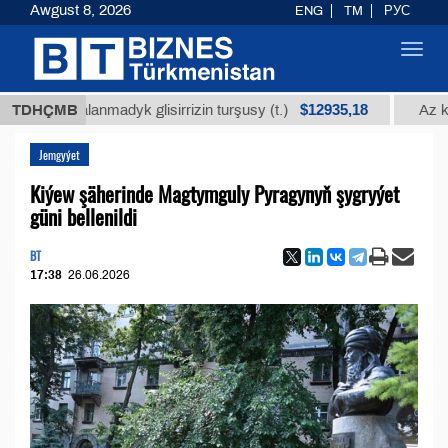
Awgust 8, 2026
ENG
TM
РУС
Toggl
navig
$12935,18
ssalanmadyk glisirrizin turşusy (t.)
TDHÇMB
Az kükürtli 
Jemgyýet
Kiýew şäherinde Magtymguly Pyragynyň şygryýet
güni bellenildi
BT
17:38
26.06.2026