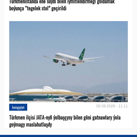
Türkmenistanda ene süýdi bilen iýmitlendirmegi goldamak
boýunça “tegelek stol” geçirildi
05.08.2026 - 11:11
Jemgyýet
Türkmen ilçisi JATA-nyň ýolbaşçysy bilen göni gatnawlary ýola
goýmagy maslahatlaşdy