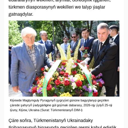
türkmen diasporasynyň wekilleri we talyp ýaşlar
gatnaşdylar.
Kiýewde Magtymguly Pyragynyň şygryýet gününe bagyşlanyp geçirilen
çärede şahyryň ýadygärligine gül goýmak dabarasy, 2026-njy ýylyň 25-nji
iýuny, Kiýew, Ukraina (Surat: Türkmenistanyň DIM-i)
Çäre soňra, Türkmenistanyň Ukrainadaky
Ilçihanasynyň binasynda geçirilen resmi kabul edişlik