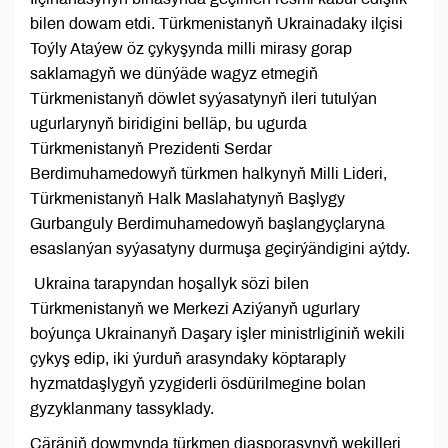
bilen dowam etdi. Türkmenistanyň Ukrainadaky ilçisi
Toýly Ataýew öz çykyşynda milli mirasy gorap
saklamagyň we dünýäde wagyz etmegiň
Türkmenistanyň döwlet syýasatynyň ileri tutulýan
ugurlarynyň biridigini belläp, bu ugurda
Türkmenistanyň Prezidenti Serdar
Berdimuhamedowyň türkmen halkynyň Milli Lideri,
Türkmenistanyň Halk Maslahatynyň Başlygy
Gurbanguly Berdimuhamedowyň başlangyçlaryna
esaslanýan syýasatyny durmuşa geçirýändigini aýtdy.
Ukraina tarapyndan hoşallyk sözi bilen
Türkmenistanyň we Merkezi Aziýanyň ugurlary
boýunça Ukrainanyň Daşary işler ministrliginiň wekili
çykyş edip, iki ýurduň arasyndaky köptaraply
hyzmatdaşlygyň yzygiderli ösdürilmegine bolan
gyzyklanmany tassyklady.
Çäräniň dowmynda türkmen diasporasynyň wekilleri