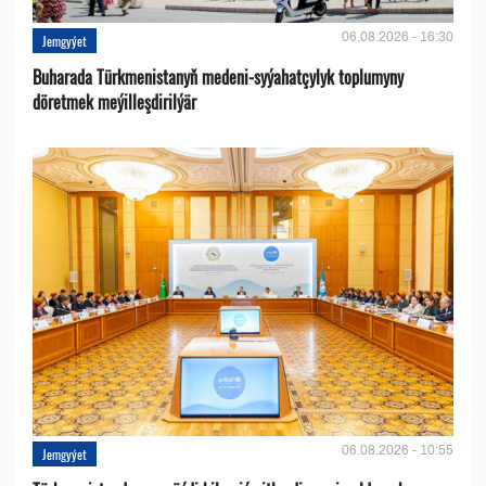
06.08.2026 - 16:30
Jemgyýet
Buharada Türkmenistanyň medeni-syýahatçylyk toplumyny
döretmek meýilleşdirilýär
06.08.2026 - 10:55
Jemgyýet