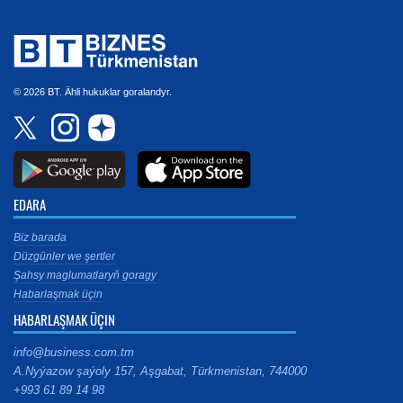
© 2026 BT. Ähli hukuklar goralandyr.
EDARA
Biz barada
Düzgünler we şertler
Şahsy maglumatlaryň goragy
Habarlaşmak üçin
HABARLAŞMAK ÜÇIN
info@business.com.tm
A.Nyýazow şaýoly 157, Aşgabat, Türkmenistan, 744000
+993 61 89 14 98