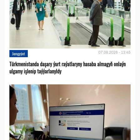
07.08.2026 - 13:45
Jemgyýet
Türkmenistanda daşary ýurt raýatlaryny hasaba almagyň onlaýn
ulgamy işlenip taýýarlanyldy