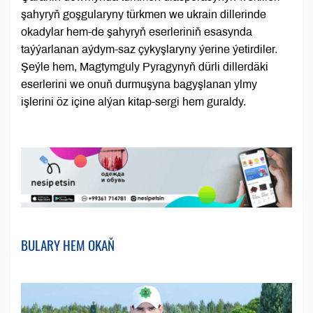
şahyryň goşgularyny türkmen we ukrain dillerinde
okadylar hem-de şahyryň eserleriniň esasynda
taýýarlanan aýdym-saz çykyşlaryny ýerine ýetirdiler.
Şeýle hem, Magtymguly Pyragynyň dürli dillerdäki
eserlerini we onuň durmuşyna bagyşlanan ylmy
işlerini öz içine alýan kitap-sergi hem guraldy.
BULARY HEM OKAŇ