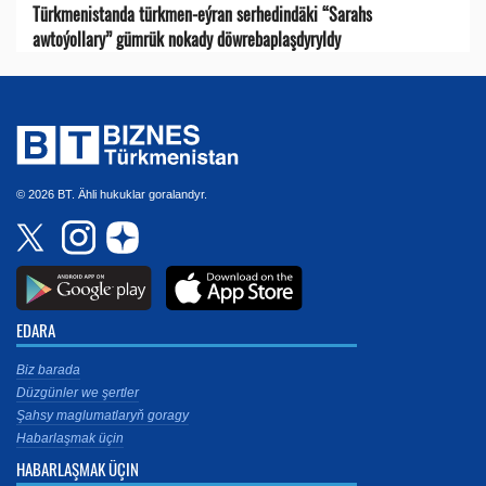
Türkmenistanda türkmen-eýran serhedindäki “Sarahs
awtoýollary” gümrük nokady döwrebaplaşdyryldy
© 2026 BT. Ähli hukuklar goralandyr.
EDARA
Biz barada
Düzgünler we şertler
Şahsy maglumatlaryň goragy
Habarlaşmak üçin
HABARLAŞMAK ÜÇIN