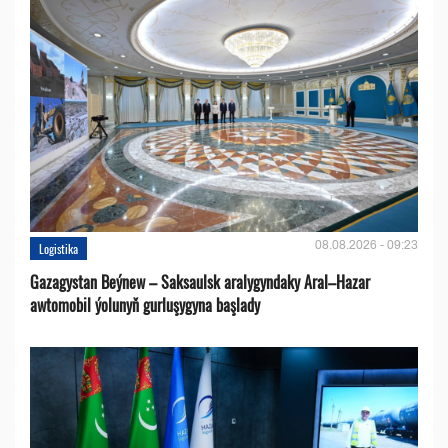
08.08.2026 - 09:23
Logistika
Gazagystan Beýnew – Saksaulsk aralygyndaky Aral–Hazar
awtomobil ýolunyň gurluşygyna başlady