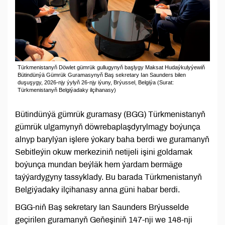
Türkmenistanyň Döwlet gümrük gullugynyň başlygy Maksat Hudaýkulyýewiň
Bütindünýä Gümrük Guramasynyň Baş sekretary Ian Saunders bilen
duşuşygy, 2026-njy ýylyň 26-njy iýuny, Brýussel, Belgiýa (Surat:
Türkmenistanyň Belgiýadaky ilçihanasy)
Bütindünýä gümrük guramasy (BGG) Türkmenistanyň
gümrük ulgamynyň döwrebaplaşdyrylmagy boýunça
alnyp barylýan işlere ýokary baha berdi we guramanyň
Sebitleýin okuw merkeziniň netijeli işini goldamak
boýunça mundan beýläk hem ýardam bermäge
taýýardygyny tassyklady. Bu barada Türkmenistanyň
Belgiýadaky ilçihanasy anna güni habar berdi.
BGG-niň Baş sekretary Ian Saunders Brýusselde
geçirilen guramanyň Geňeşiniň 147-nji we 148-nji