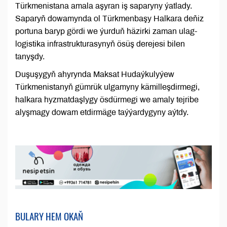
Türkmenistana amala aşyran iş saparyny ýatlady.
Saparyň dowamynda ol Türkmenbaşy Halkara deňiz
portuna baryp gördi we ýurduň häzirki zaman ulag-
logistika infrastrukturasynyň ösüş derejesi bilen
tanyşdy.
Duşuşygyň ahyrynda Maksat Hudaýkulyýew
Türkmenistanyň gümrük ulgamyny kämilleşdirmegi,
halkara hyzmatdaşlygy ösdürmegi we amaly tejribe
alyşmagy dowam etdirmäge taýýardygyny aýtdy.
BULARY HEM OKAŇ