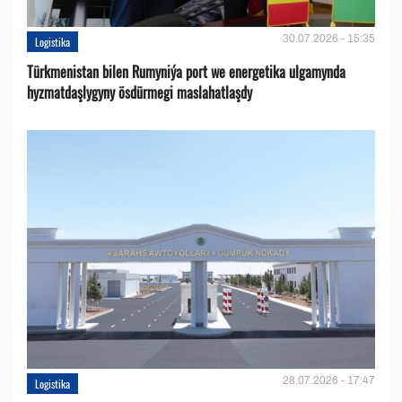
30.07.2026 - 15:35
Logistika
Türkmenistan bilen Rumyniýa port we energetika ulgamynda
hyzmatdaşlygyny ösdürmegi maslahatlaşdy
28.07.2026 - 17:47
Logistika