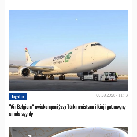
08.08.2026 - 11:46
Logistika
“Air Belgium” awiakompaniýasy Türkmenistana ilkinji gatnawyny
amala aşyrdy