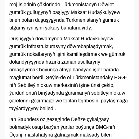
mejlisleriniň çäklerinde Türkmenistanyň Döwlet
gümrük gullugynyň başlygy Maksat Hudaýkulyýew
bilen bolan duşuşygynda Türkmenistanyň gümrük
ulgamynyň işini ýokary bahalandyrdy.
Duşuşygyň dowamynda Maksat Hudaýkulyýew
gümrük infrastrukturasyny döwrebaplaşdyrmak,
gümrük nokatlarynyň işini kämilleşdirmek we gümrük
dolandyryşynda häzirki zaman usullaryny
ornaşdyrmak boýunça alnyp barylýan işler barada
maglumat berdi. Şeýle-de ol Türkmenistandaky BGG-
niň Sebitleýin okuw merkeziniň işine ünsi çekip,
ýurduň onuň binýadynda guramanyň sebitleýin okuw
çärelerini geçirmäge we toplan tejribesini paýlaşmaga
taýýardygyny belledi.
Ian Saunders öz gezeginde Deňze çykalgasy
bolmadyk ösüp barýan ýurtlar boýunça BMG-niň
Üçünji maslahatyna gatnaşmak maksady bilen