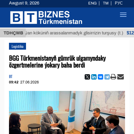
Awgust 9, 2026
ENG
TM
РУС
Toggl
navig
$12935,18
TDHÇMB
Buýan köküniň arassalanmadyk glisirrizin turşusy (t.)
Logistika
BGG Türkmenistanyň gümrük ulgamyndaky
özgertmelerine ýokary baha berdi
BT
09:42
27.06.2026