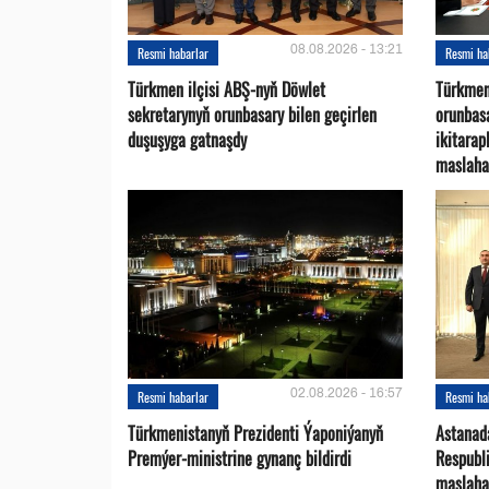
08.08.2026 - 13:21
Resmi habarlar
Resmi ha
Türkmen ilçisi ABŞ-nyň Döwlet
Türkmen
sekretarynyň orunbasary bilen geçirlen
orunbas
duşuşyga gatnaşdy
ikitara
maslaha
02.08.2026 - 16:57
Resmi habarlar
Resmi ha
Türkmenistanyň Prezidenti Ýaponiýanyň
Astanad
Premýer-ministrine gynanç bildirdi
Respubli
maslaha