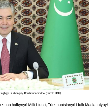
yň Başlygy Gurbanguly Berdimuhamedow (Surat: TDH)
türkmen halkynyň Milli Lideri, Türkmenistanyň Halk Maslahatyny