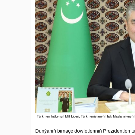
Türkmen halkynyň Milli Lideri, Türkmenistanyň Halk Maslahatyn
Dünýäniň birnäçe döwletleriniň Prezidentleri 