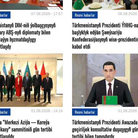
07.08.2026 - 17:57
06.08.2026 
barlar
Resmi habarlar
istanyň DIM-niň ýolbaşçysynyň
Türkmenistanyň Prezidenti ÝHHG-n
ary ABŞ-nyň diplomaty bilen
başlyklyk edýän Şweýsariýa
plaýyn hyzmatdaşlygy
Konfederasiýasynyň wise-prezidentin
tlaşdy
kabul etdi
01.08.2026 - 14:14
01.08.2026 
barlar
Resmi habarlar
a “Merkezi Aziýa — Koreýa
Türkmenistanyň Prezidenti Awazada
kasy” sammitiniň gün tertibi
geçiriljek konsultatiw duşuşygyň gü
tlaşyldy
tertibi bilen tanyşdyrdy