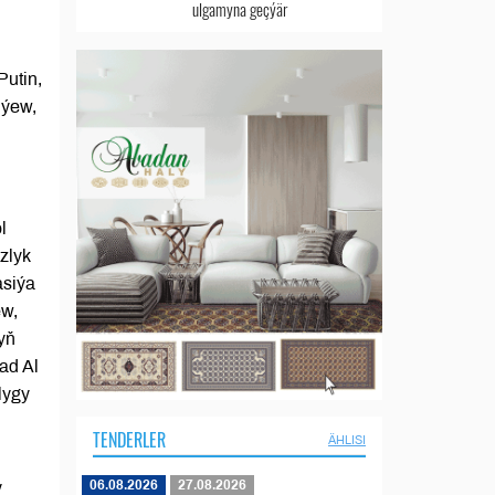
ulgamyna geçýär
Putin,
iýew,
l
zlyk
asiýa
ew,
yň
ad Al
lygy
TENDERLER
ÄHLISI
06.08.2026
27.08.2026
y