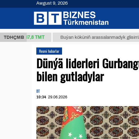
Awgust 9, 2026
37,8 ТМТ
g.)
TDHÇMB
Buýan köküniň arassalanmadyk glisirrizin turşu
Resmi habarlar
Dünýä liderleri Gurban
bilen gutladylar
BT
10:34
29.06.2026