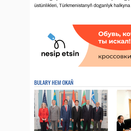
üstünlikleri, Türkmenistanyň doganlyk halkyna 
BULARY HEM OKAŇ