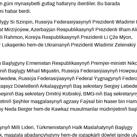
üni mynasybetli gutlag hatlaryny iberdiler. Bu barada
i habar berdi.
ygy Si Szinpin, Russiýa Federasiýasynyň Prezidenti Wladimir 
 Mirziýoýew, Azerbaýjan Respublikasynyň Prezidenti Ilham Al
li Rahmon, Koreýa Respublikasynyň Prezidenti Li Çže Mýon,
r Lukaşenko hem-de Ukrainanyň Prezidenti Wladimir Zelenskiý
Başlygyny Ermenistan Respublikasynyň Premýer-ministri Niko
iň Başlygy Mihail Mişustin, Russiýa Federasiýasynyň Howpsu
dwedew, Russiýa Federasiýasynyň Federal Ýygnagynyň Feder
aşsyz Döwletleriň Arkalaşygynyň Baş sekretary Sergeý Lebed
iniň Baş sekretary Dmitriý Kobiskiý, BMG-niň Baş sekretaryn
letiniň Şeýhler maşgalasynyň agzasy Faýsal bin Naser bin Ham
ysy Neda Berger hem-de Kawkaz musulmanlar müdiriýetiniň baş
ynyň Milli Lideri, Türkmenistanyň Halk Maslahatynyň Başlygy
 maşgala abadançylygyny hem-de jogapkärli döwlet işinde ul