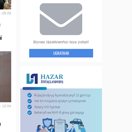
- 09:26
a
i
Biznes täzelikleriňizi bize ýollaň!
UGRATMAK
- 12:04
n