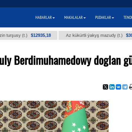
HABARLAR
MAKALALAR
PUDAKLAR
TEND
$12935,18
$300
sy (t.)
Az kükürtli ýakyş mazudy (t.)
guly Berdimuhamedowy doglan g