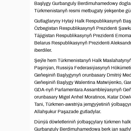
Başlygy Gurbanguly Berdimuhamedowy doglan g
Türkmenistanyň resmi metbugaty ýekşenbe gün
Gutlaglaryny Hytaý Halk Respublikasynyň Başl
Özbegistan Respublikasynyň Prezidenti Şawkat
Täjigistan Respublikasynyň Prezidenti Emoma
Belarus Respublikasynyň Prezidenti Aleksand
iberdiler.
Şeýle hem Türkmenistanyň Halk Maslahatynyň 
Paşinýan, Russiýa Federasiýasynyň Hökümetin
Geňeşiniň Başlygynyň orunbasary Dmitriý Me
Geňeşiniň Başlygy Walentina Matwiýenko, Gar
GDA-nyň Parlamentara Assambleýasynyň Geňeş
orunbasary Migel Anhel Moratinos, Katar Döw
Tani, Türkmen-awstriýa jemgyýetiniň ýolbaşç
Allahşukur Paşazade gutladylar.
Dünýä döwletleriniň ýolbaşçylary türkmen halk
Gurbanguly Berdimuhamedowa berk jan saglyk,