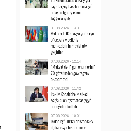
Türkmenistanda daşary ýurt
raýatlaryny hasaba almagyň
onlaýn ulgamy işlenip
taýýarlanyldy
07.08.2026 - 13:07
Bakuda TDG-ä agza ýurtlaryň
öňdebaryjy seljeriş
merkezleriniň maslahaty
geçiriler
07.08.2026 - 12:14
“Maksat deri” gön önümleriniň
70 göterimden gowragyny
eksport etdi
07.08.2026 - 11:42
Irakliý Kobahidze Merkezi
Aziýa bilen hyzmatdaşlygyň
ähmiýetini belledi
07.08.2026 - 10:01
Belarusyň Türkmenistandaky
ilçihanasy elektron nobat
ň