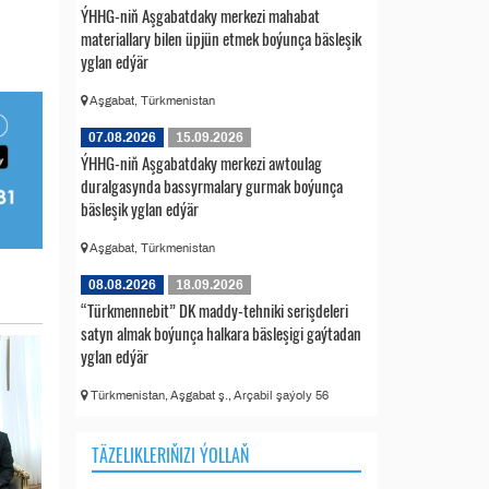
ÝHHG-niň Aşgabatdaky merkezi mahabat
materiallary bilen üpjün etmek boýunça bäsleşik
yglan edýär
Aşgabat, Türkmenistan
07.08.2026
15.09.2026
ÝHHG-niň Aşgabatdaky merkezi awtoulag
duralgasynda bassyrmalary gurmak boýunça
bäsleşik yglan edýär
Aşgabat, Türkmenistan
08.08.2026
18.09.2026
“Türkmennebit” DK maddy-tehniki serişdeleri
satyn almak boýunça halkara bäsleşigi gaýtadan
yglan edýär
Türkmenistan, Aşgabat ş., Arçabil şaýoly 56
TÄZELIKLERIŇIZI ÝOLLAŇ