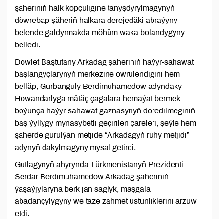
şäheriniň halk köpçüligine tanyşdyrylmagynyň
döwrebap şäheriň halkara derejedäki abraýyny
belende galdyrmakda möhüm waka bolandygyny
belledi.
Döwlet Baştutany Arkadag şäheriniň haýyr-sahawat
başlangyçlarynyň merkezine öwrülendigini hem
belläp, Gurbanguly Berdimuhamedow adyndaky
Howandarlyga mätäç çagalara hemaýat bermek
boýunça haýyr-sahawat gaznasynyň döredilmeginiň
bäş ýyllygy mynasybetli geçirilen çäreleri, şeýle hem
şäherde gurulýan metjide “Arkadagyň ruhy metjidi”
adynyň dakylmagyny mysal getirdi.
Gutlagynyň ahyrynda Türkmenistanyň Prezidenti
Serdar Berdimuhamedow Arkadag şäheriniň
ýaşaýjylaryna berk jan saglyk, maşgala
abadançylygyny we täze zähmet üstünliklerini arzuw
etdi.