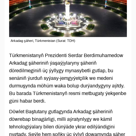
Arkadag şäheri, Türkmenistan (Surat: TDH)
Türkmenistanyň Prezidenti Serdar Berdimuhamedow
Arkadag şäheriniň ýaşaýjylaryny şäheriň
döredilmeginiň üç ýyllygy mynasybetli gutlap, bu
senäniň ýurduň syýasy-jemgyýetçilik we medeni
durmuşynda möhüm waka bolup durýandygyny aýtdy.
Bu barada Türkmenistanyň resmi metbugaty ýekşenbe
güni habar berdi.
Döwlet Baştutany gutlagynda Arkadag şäheriniň
döwrebap binagärligi, milli aýratynlygy we kämil
tehnologiýalary bilen dünýäde ykrar edilýändigini
nygtady. Şeýle hem soňky üç ýylyň dowamynda şäher