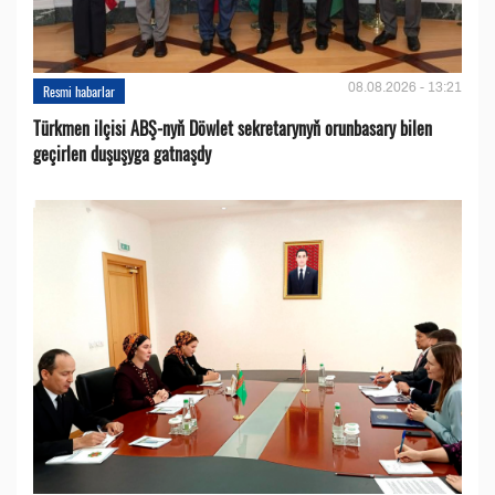
08.08.2026 - 13:21
Resmi habarlar
Türkmen ilçisi ABŞ-nyň Döwlet sekretarynyň orunbasary bilen
geçirlen duşuşyga gatnaşdy