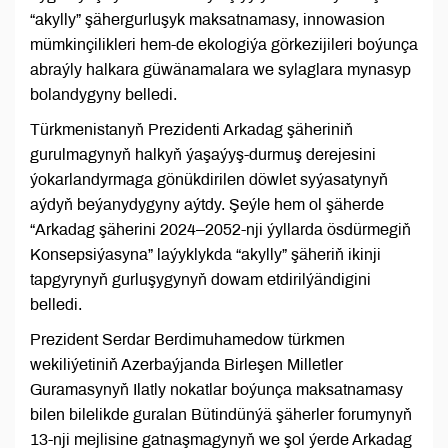
“akylly” şähergurluşyk maksatnamasy, innowasion
mümkinçilikleri hem-de ekologiýa görkezijileri boýunça
abraýly halkara güwänamalara we sylaglara mynasyp
bolandygyny belledi.
Türkmenistanyň Prezidenti Arkadag şäheriniň
gurulmagynyň halkyň ýaşaýyş-durmuş derejesini
ýokarlandyrmaga gönükdirilen döwlet syýasatynyň
aýdyň beýanydygyny aýtdy. Şeýle hem ol şäherde
“Arkadag şäherini 2024–2052-nji ýyllarda ösdürmegiň
Konsepsiýasyna” laýyklykda “akylly” şäheriň ikinji
tapgyrynyň gurluşygynyň dowam etdirilýändigini
belledi.
Prezident Serdar Berdimuhamedow türkmen
wekiliýetiniň Azerbaýjanda Birleşen Milletler
Guramasynyň Ilatly nokatlar boýunça maksatnamasy
bilen bilelikde guralan Bütindünýä şäherler forumynyň
13-nji mejlisine gatnaşmagynyň we şol ýerde Arkadag