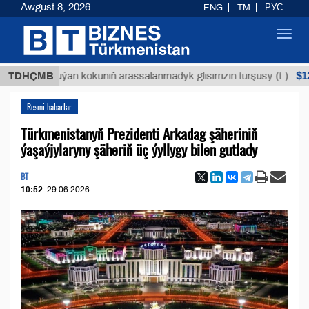
Awgust 8, 2026
ENG
TM
РУС
Toggl
navig
$12935,18
TDHÇMB
Buýan köküniň arassalanmadyk glisirrizin turşusy (t.)
Resmi habarlar
Türkmenistanyň Prezidenti Arkadag şäheriniň
ýaşaýjylaryny şäheriň üç ýyllygy bilen gutlady
BT
10:52
29.06.2026