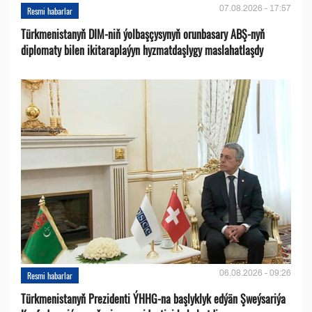
07.08.2026 - 17:57
Resmi habarlar
Türkmenistanyň DIM-niň ýolbaşçysynyň orunbasary ABŞ-nyň
diplomaty bilen ikitaraplaýyn hyzmatdaşlygy maslahatlaşdy
06.08.2026 - 09:26
Resmi habarlar
Türkmenistanyň Prezidenti ÝHHG-na başlyklyk edýän Şweýsariýa