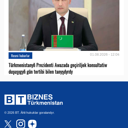
01.08.2026 - 12:04
Resmi habarlar
Türkmenistanyň Prezidenti Awazada geçiriljek konsultatiw
duşuşygyň gün tertibi bilen tanyşdyrdy
© 2026 BT. Ähli hukuklar goralandyr.