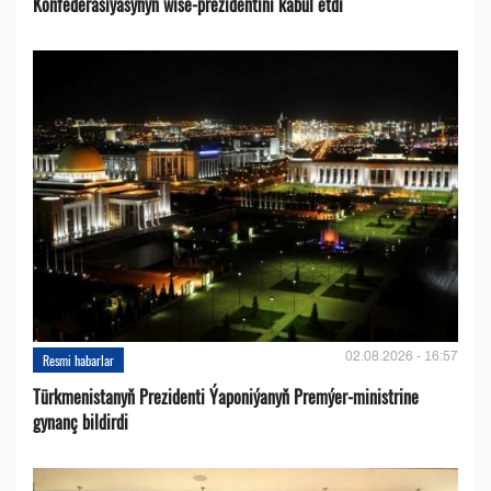
Konfederasiýasynyň wise-prezidentini kabul etdi
02.08.2026 - 16:57
Resmi habarlar
Türkmenistanyň Prezidenti Ýaponiýanyň Premýer-ministrine
gynanç bildirdi