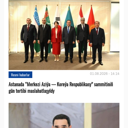
01.08.2026 - 14:14
Resmi habarlar
Astanada “Merkezi Aziýa — Koreýa Respublikasy” sammitiniň
gün tertibi maslahatlaşyldy