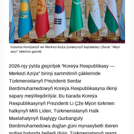
Günorta Koreýanyň we Merkezi Aziýa ýurtlarynyň baýdaklary (Surat: “Altyn
asyr” elektron gazeti)
2026-njy ýylda geçiriljek “Koreýa Respublikasy —
Merkezi Aziýa” birinji sammitiniň çäklerinde
Türkmenistanyň Prezidenti Serdar
Berdimuhamedowyň Koreýa Respublikasyna ilkinji
sapary meýilleşdirilýär. Bu barada Koreýa
Respublikasynyň Prezidenti Li Çže Mýon türkmen
halkynyň Milli Lideri, Türkmenistanyň Halk
Maslahatynyň Başlygy Gurbanguly
Berdimuhamedowa doglan güni mynasybetli iberen
gutlag hatynda belledi diýip, Türkmenistanyň resmi