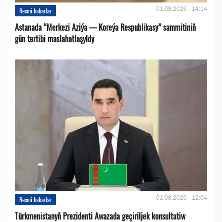
01.08.2026 - 14:14
Resmi habarlar
Astanada “Merkezi Aziýa — Koreýa Respublikasy” sammitiniň
gün tertibi maslahatlaşyldy
01.08.2026 - 12:04
Resmi habarlar
Türkmenistanyň Prezidenti Awazada geçiriljek konsultatiw