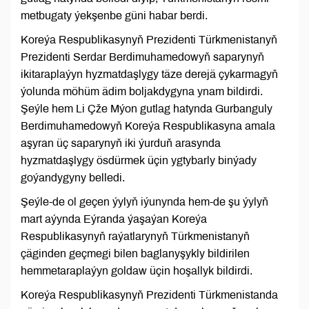
metbugaty ýekşenbe güni habar berdi.
Koreýa Respublikasynyň Prezidenti Türkmenistanyň
Prezidenti Serdar Berdimuhamedowyň saparynyň
ikitaraplaýyn hyzmatdaşlygy täze derejä çykarmagyň
ýolunda möhüm ädim boljakdygyna ynam bildirdi.
Şeýle hem Li Çže Mýon gutlag hatynda Gurbanguly
Berdimuhamedowyň Koreýa Respublikasyna amala
aşyran üç saparynyň iki ýurduň arasynda
hyzmatdaşlygy ösdürmek üçin ygtybarly binýady
goýandygyny belledi.
Şeýle-de ol geçen ýylyň iýunynda hem-de şu ýylyň
mart aýynda Eýranda ýaşaýan Koreýa
Respublikasynyň raýatlarynyň Türkmenistanyň
çäginden geçmegi bilen baglanyşykly bildirilen
hemmetaraplaýyn goldaw üçin hoşallyk bildirdi.
Koreýa Respublikasynyň Prezidenti Türkmenistanda