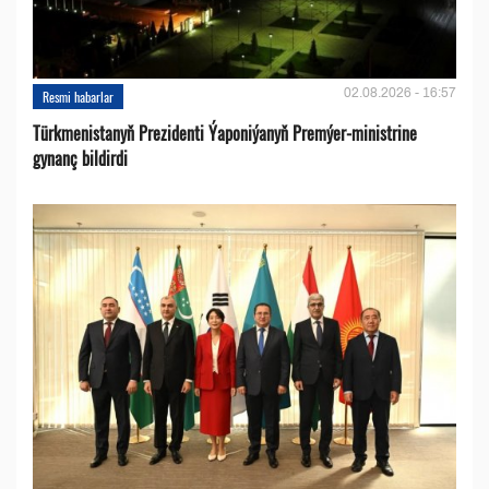
02.08.2026 - 16:57
Resmi habarlar
Türkmenistanyň Prezidenti Ýaponiýanyň Premýer-ministrine
gynanç bildirdi