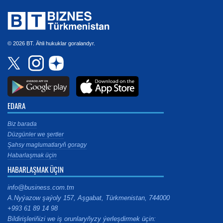
© 2026 BT. Ähli hukuklar goralandyr.
EDARA
Biz barada
Düzgünler we şertler
Şahsy maglumatlaryň goragy
Habarlaşmak üçin
HABARLAŞMAK ÜÇIN
info@business.com.tm
A.Nyýazow şaýoly 157, Aşgabat, Türkmenistan, 744000
+993 61 89 14 98
Bildirişleriňizi we iş orunlaryňyzy ýerleşdirmek üçin: