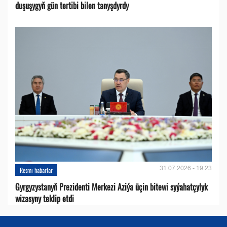
duşuşygyň gün tertibi bilen tanyşdyrdy
31.07.2026 - 19:23
Resmi habarlar
Gyrgyzystanyň Prezidenti Merkezi Aziýa üçin bitewi syýahatçylyk
wizasyny teklip etdi