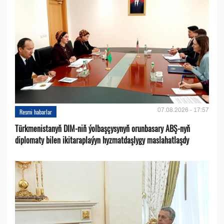
07.08.2026 - 17:57
Resmi habarlar
Türkmenistanyň DIM-niň ýolbaşçysynyň orunbasary ABŞ-nyň
diplomaty bilen ikitaraplaýyn hyzmatdaşlygy maslahatlaşdy