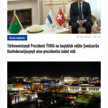
06.08.2026 - 09:26
Resmi habarlar
Türkmenistanyň Prezidenti ÝHHG-na başlyklyk edýän Şweýsariýa
Konfederasiýasynyň wise-prezidentini kabul etdi