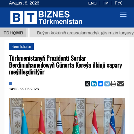
Awgust 8, 2026
ENG
TM
РУС
Toggl
navig
ТМТ
$1
TDHÇMB
Buýan köküniň arassalanmadyk glisirrizin turşusy (t.)
Resmi habarlar
Türkmenistanyň Prezidenti Serdar
Berdimuhamedowyň Günorta Koreýa ilkinji sapary
meýilleşdirilýär
BT
14:03
29.06.2026