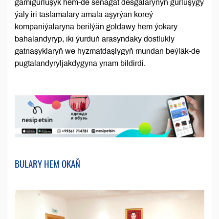
gämigurluşyk hem-de senagat desgalarynyň gurluşygy
ýaly iri taslamalary amala aşyrýan koreý
kompaniýalaryna berilýän goldawy hem ýokary
bahalandyryp, iki ýurduň arasyndaky dostlukly
gatnaşyklaryň we hyzmatdaşlygyň mundan beýläk-de
pugtalandyryljakdygyna ynam bildirdi.
BULARY HEM OKAŇ