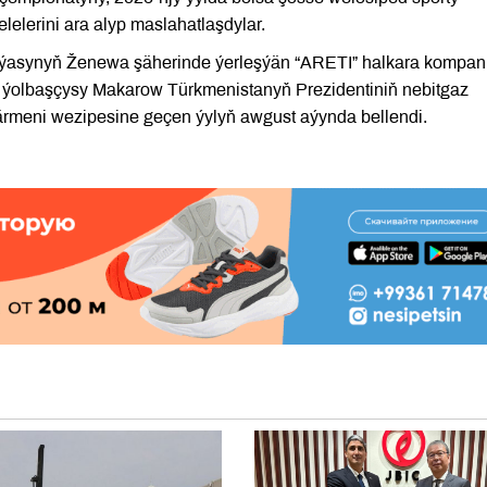
lerini ara alyp maslahatlaşdylar.
iýasynyň Ženewa şäherinde ýerleşýän “ARETI” halkara kompani
ň ýolbaşçysy Makarow Türkmenistanyň Prezidentiniň nebitgaz
ärmeni wezipesine geçen ýylyň awgust aýynda bellendi.