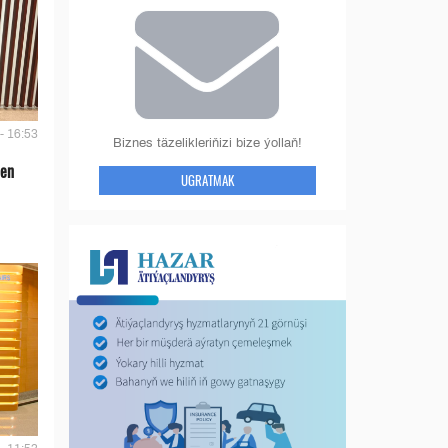
- 16:53
Biznes täzelikleriňizi bize ýollaň!
len
UGRATMAK