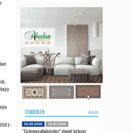
r
lan
di.
gdaýy
miýa
TENDERLER
ÄHLISI
06.08.2026
16.09.2026
2021-
“Türkmengallaönümleri” döwlet birleşigi