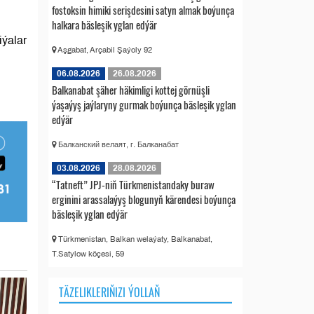
fostoksin himiki serişdesini satyn almak boýunça
halkara bäsleşik yglan edýär
ýalar
Aşgabat, Arçabil Şaýoly 92
06.08.2026
26.08.2026
Balkanabat şäher häkimligi kottej görnüşli
ýaşaýyş jaýlaryny gurmak boýunça bäsleşik yglan
edýär
Балканский велаят, г. Балканабат
03.08.2026
28.08.2026
“Tatneft” JPJ-niň Türkmenistandaky buraw
erginini arassalaýyş blogunyň kärendesi boýunça
bäsleşik yglan edýär
Türkmenistan, Balkan welaýaty, Balkanabat,
T.Satylow köçesi, 59
TÄZELIKLERIŇIZI ÝOLLAŇ