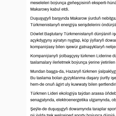
meseleleri boýunça geňeşçisiniň eksperti-hün
Makarowy kabul etdi.
Duşuşygyň barşynda Makarow ýurduň nebitgaz
Türkmenistanyň energiýa serişdelerini öndürý
Döwlet Baştutany Türkmenistanyň dünýäniň işewü
açykdygyny aýratyn nygtap, köp ýyllaryň dowam
kompaniýasy bilen işewür gatnaşyklaryň netijel
Kompaniýanyň ýolbaşçysy türkmen Liderine dü
taslamalary ilerletmek boýunça ýerine ýetirilen
Mundan başga-da, Hazaryň türkmen ýalpaklygyny
Bu taslama bolan gyzyklanma daşary ýurtly i
hem-de onuň ägirt uly kuwwaty bilen şertlendir
Türkmen Lideri ekologiýa taýdan arassa öňdeb
senagatynda, elektroenergetika ulgamynda, ob
Şeýle-de duşuşygyň dowamynda taraplar spor
nji ýylda trek welosiped sporty boýunça dünýä