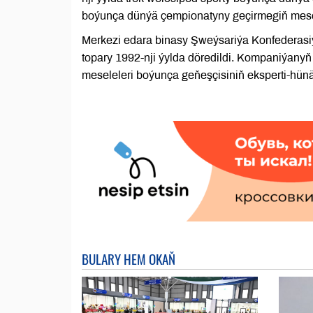
boýunça dünýä çempionatyny geçirmegiň mesele
Merkezi edara binasy Şweýsariýa Konfederas
topary 1992-nji ýylda döredildi. Kompaniýany
meseleleri boýunça geňeşçisiniň eksperti-hün
BULARY HEM OKAŇ