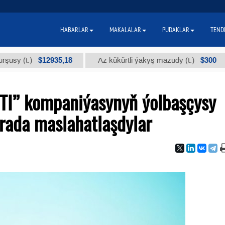
HABARLAR
MAKALALAR
PUDAKLAR
TEND
$12935,18
$300
t.)
Az kükürtli ýakyş mazudy (t.)
"А"
TI” kompaniýasynyň ýolbaşçysy
rada maslahatlaşdylar