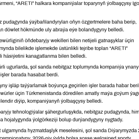
ärmeni, “ARETI” halkara kompaniýalar toparynyň ýolbaşçysy Igo
 pudagynda ýaýbaňlandyrylan oňyn özgertmelere baha berip,
än döwlet hökmünde uly abraýa eýe bolandygyny belledi.
rliginiň öňdebaryjy wekilleri bilen netijeli gatnaşyklar üçin
ynda bilelikde işlemekde üstünlikli tejribe toplan “ARETI”
i häsiýetini kanagatlanma bilen belledi.
rli ugurlarda, şol sanda nebitgaz toplumynda kompaniýa ynany
 işler barada hasabat berdi.
 işläp taýýarlamak boýunça geçirilen işler barada habar beril
şewürler üçin Türkmenistanda döredilen amatly maýa goýum ýa
ilendir diýip, kompaniýanyň ýolbaşçysy belledi.
aryjy tehnologiýalar şähergurluşykda, nebitgaz pudagynda, hi
a hojalygynda ýolgörkeziji bolup durýandygyny nygtady.
t ulgamynda hyzmatdaşlyk meselesini, şol sanda Diýarymyzda 
 çempionatyny, 2026-njy ýylda bolsa şosse welosiped sporty