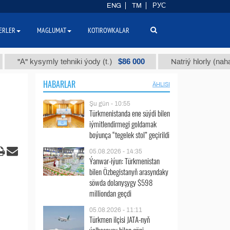
ENG
TM
РУС
ERLER
MAGLUMAT
KOTIROWKALAR
$86 000
 kysymly tehniki ýody (t.)
Natriý hlorly (nahar duzy) 
HABARLAR
ÄHLISI
Şu gün - 10:55
Türkmenistanda ene süýdi bilen
iýmitlendirmegi goldamak
boýunça “tegelek stol” geçirildi
05.08.2026 - 14:35
Ýanwar-iýun: Türkmenistan
bilen Özbegistanyň arasyndaky
söwda dolanyşygy $598
milliondan geçdi
05.08.2026 - 11:11
Türkmen ilçisi JATA-nyň