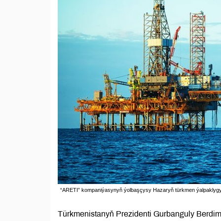
“ARETI” kompaniýasynyň ýolbaşçysy Hazaryň türkmen ýalpaklygyny 
Türkmenistanyň Prezidenti Gurbanguly Berdi