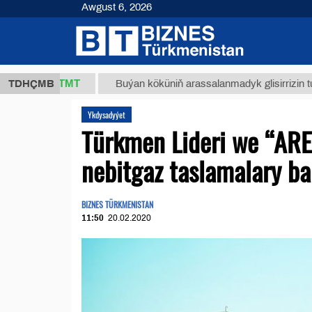
Awgust 6, 2026
37,8 ТМТ
TDHÇMB
Buýan köküniň arassalanmadyk glisirrizin turşusy (
Ykdysadyýet
Türkmen Lideri we “ARE
nebitgaz taslamalary ba
BIZNES TÜRKMENISTAN
11:50
20.02.2020