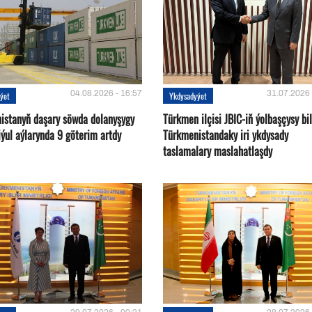
04.08.2026 - 16:57
31.07.2026 
ýet
Ykdysadyýet
istanyň daşary söwda dolanyşygy
Türkmen ilçisi JBIC-iň ýolbaşçysy bi
ýul aýlarynda 9 göterim artdy
Türkmenistandaky iri ykdysady
taslamalary maslahatlaşdy