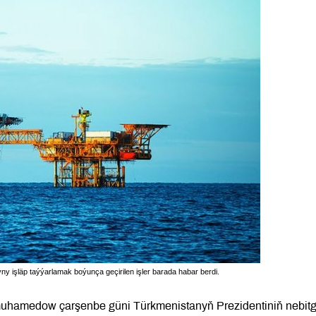
işläp taýýarlamak boýunça geçirilen işler barada habar berdi.
muhamedow çarşenbe güni Türkmenistanyň Prezidentiniň nebit