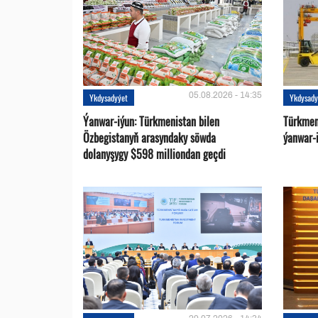
05.08.2026 - 14:35
Ykdysadyýet
Ykdysady
Ýanwar-iýun: Türkmenistan bilen
Türkmen
Özbegistanyň arasyndaky söwda
ýanwar-i
dolanyşygy $598 milliondan geçdi