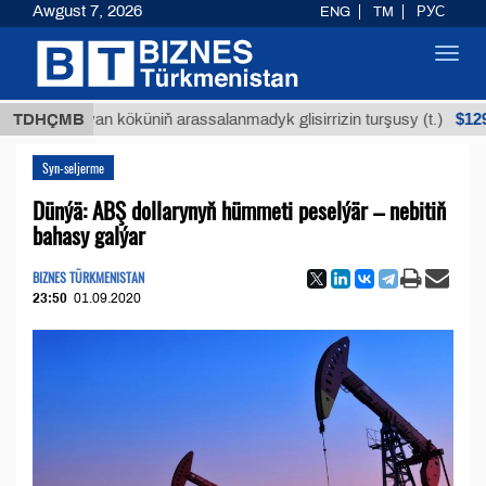
Awgust 7, 2026
ENG
TM
РУС
Toggl
navig
$12935,18
Buýan köküniň arassalanmadyk glisirrizin turşusy (t.)
TDHÇMB
Syn-seljerme
Dünýä: ABŞ dollarynyň hümmeti peselýär – nebitiň
bahasy galýar
BIZNES TÜRKMENISTAN
23:50
01.09.2020