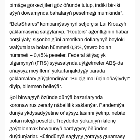
birnäçe görkezijileri göz öňünde tutup, indiki bir-iki
aýyň dowamynda bahalaryň peselmegi mümkindir”.
“BetaShares” kompaniýasynyň seljerçisi Lui Krouzyň
çaklamasyna salgylanyp, “Reuters” agentliginiň habar
berşi ýaly, sişenbe güni amerikan dollarynyň beýleki
walýutalara bolan hümmeti 0,3%, ýewro bolan
hümmeti – 0,45% peseler. Federal ätiýaçlyk
ulgamynyň (FRS) syýasatynda üýtgetmeler ABŞ-da
oňaýsyz meýilleriň ýokarlanjakdygy barada
çaklamalary güýçlendirýär. “Bu çig mal üçin oňaýlydyr”
diýip, bilermen belleýär.
Şol birwagtyň özünde dünýä bazarlarynda
koronawirus zerarly näbellilik saklanýar. Pandemiýa
dünýä ykdysadyýetine oňaýsyz täsirini ýetirip, nebite
bolan islegi peseltdi. Treýderler ýokanjyň ikilenç
gaýtalanmak howpunyň bardygyny öňünden
duýdurýarlar. Bütindünýä saglygy goraýyş guramasy