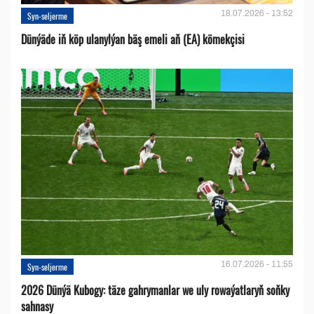
18.07.2026 - 13:52
Syn-seljerme
Dünýäde iň köp ulanylýan bäş emeli aň (EA) kömekçisi
16.07.2026 - 11:55
Syn-seljerme
2026 Dünýä Kubogy: täze gahrymanlar we uly rowaýatlaryň soňky
sahnasy