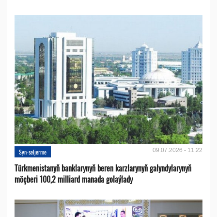
09.07.2026 - 11:22
Syn-seljerme
Türkmenistanyň banklarynyň beren karzlarynyň galyndylarynyň
möçberi 100,2 milliard manada golaýlady