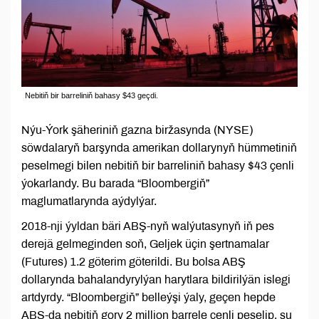
Nebitiň bir barreliniň bahasy $43 geçdi.
Nýu-Ýork şäheriniň gazna biržasynda (NYSE)
söwdalaryň barşynda amerikan dollarynyň hümmetiniň
peselmegi bilen nebitiň bir barreliniň bahasy $43 çenli
ýokarlandy. Bu barada “Bloombergiň”
maglumatlarynda aýdylýar.
2018-nji ýyldan bäri ABŞ-nyň walýutasynyň iň pes
derejä gelmeginden soň, Geljek üçin şertnamalar
(Futures) 1.2 göterim göterildi. Bu bolsa ABŞ
dollarynda bahalandyrylýan harytlara bildirilýän islegi
artdyrdy. “Bloombergiň” belleýşi ýaly, geçen hepde
ABŞ-da nebitiň gory 2 million barrele çenli peselip, şu