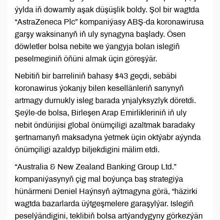
ýylda iň dowamly aşak düşüşlik boldy. Şol bir wagtda
“AstraZeneca Plc” kompaniýasy ABŞ-da koronawirusa
garşy waksinanyň iň uly synagyna başlady. Ösen
döwletler bolsa nebite we ýangyja bolan islegiň
peselmeginiň öňüni almak üçin göreşýär.
Nebitiň bir barreliniň bahasy $43 geçdi, sebäbi
koronawirus ýokanjy bilen kesellänleriň sanynyň
artmagy durnukly isleg barada ynjalyksyzlyk döretdi.
Şeýle-de bolsa, Birleşen Arap Emirlikleriniň iň uly
nebit öndürijisi global önümçiligi azaltmak baradaky
şertnamanyň maksadyna ýetmek üçin oktýabr aýynda
önümçiligi azaldyp biljekdigini mälim etdi.
“Australia & New Zealand Banking Group Ltd.”
kompaniýasynyň çig mal boýunça baş strategiýa
hünärmeni Deniel Haýnsyň aýtmagyna görä, “häzirki
wagtda bazarlarda üýtgeşmelere garaşylýar. Islegiň
peselýändigini, teklibiň bolsa artýandygyny görkezýän