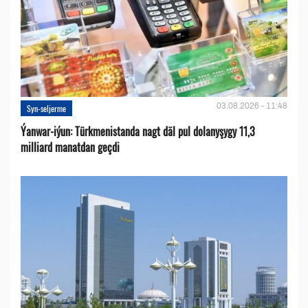
03.08.2026 - 11:48
Syn-seljerme
Ýanwar-iýun: Türkmenistanda nagt däl pul dolanyşygy 11,3
milliard manatdan geçdi