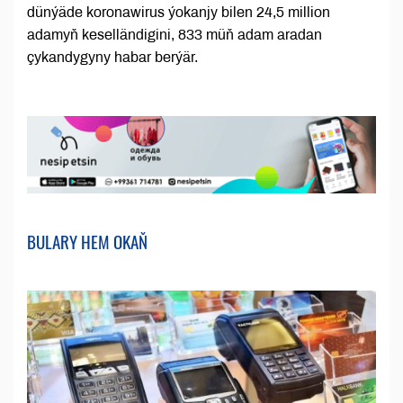
dünýäde koronawirus ýokanjy bilen 24,5 million
adamyň keselländigini, 833 müň adam aradan
çykandygyny habar berýär.
BULARY HEM OKAŇ