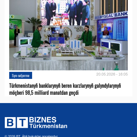
20.05.2026 - 16:05
Syn-seljerme
Türkmenistanyň banklarynyň beren karzlarynyň galyndylarynyň
möçberi 98,5 milliard manatdan geçdi
© 2026 BT. Ähli hukuklar goralandyr.