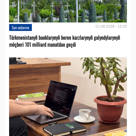
01.08.2026 - 12:25
Syn-seljerme
Türkmenistanyň banklarynyň beren karzlarynyň galyndylarynyň
möçberi 101 milliard manatdan geçdi