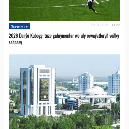
16.07.2026 - 11:55
Syn-seljerme
2026 Dünýä Kubogy: täze gahrymanlar we uly rowaýatlaryň soňky
sahnasy