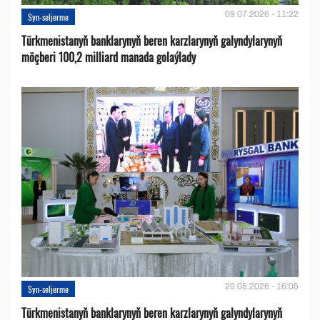
09.07.2026 - 11:22
Syn-seljerme
Türkmenistanyň banklarynyň beren karzlarynyň galyndylarynyň
möçberi 100,2 milliard manada golaýlady
20.05.2026 - 16:05
Syn-seljerme
Türkmenistanyň banklarynyň beren karzlarynyň galyndylarynyň