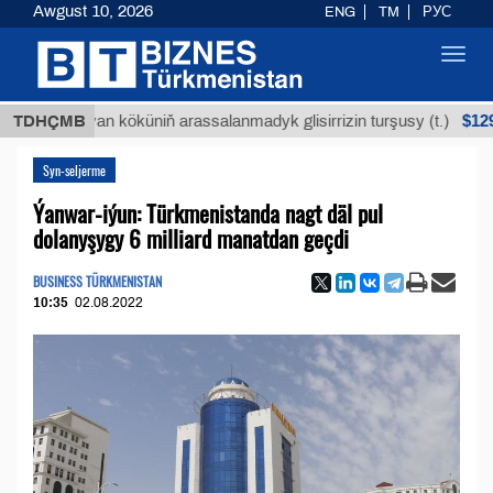
Awgust 10, 2026
ENG
TM
РУС
Toggl
navig
$12935,18
Buýan köküniň arassalanmadyk glisirrizin turşusy (t.)
TDHÇMB
Syn-seljerme
Ýanwar-iýun: Türkmenistanda nagt däl pul
dolanyşygy 6 milliard manatdan geçdi
BUSINESS TÜRKMENISTAN
10:35
02.08.2022