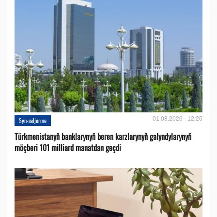
01.08.2026 - 12:25
Syn-seljerme
Türkmenistanyň banklarynyň beren karzlarynyň galyndylarynyň
möçberi 101 milliard manatdan geçdi