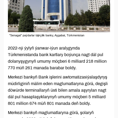
''Senagat" paýdarlar täjirçilik banky, Aşgabat, Türkmenistan
2022-nji ýylyň ýanwar-iýun aralygynda
Türkmenistanda bank kartlary boýunça nagt däl pul
dolanyşygynyň umumy möçberi 6 milliard 218 million
770 müň 261 manada barabar boldy.
Merkezi bankyň Bank işlerini awtomatizasiýalaşdyryş
müdirliginiň mälim eden maglumatlaryna görä, degişli
döwürde terminallaryň üsti bilen amala aşyrylan nagt
däl pul hasaplaşyklarynyň umumy möçberi 5 milliard
801 million 674 müň 801 manada deň boldy.
Merkezi bankyň maglumatlaryna görä, şolaryň