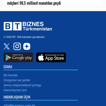
möçberi 98,5 milliard manatdan geçdi
© 2026 BT. Ähli hukuklar goralandyr.
EDARA
Biz barada
Düzgünler we şertler
Şahsy maglumatlaryň goragy
Habarlaşmak üçin
HABARLAŞMAK ÜÇIN
info@business.com.tm