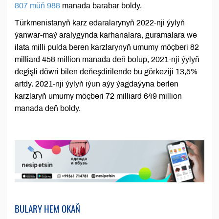
807 müň 988
manada barabar boldy.
Türkmenistanyň karz edaralarynyň 2022-nji ýylyň
ýanwar-maý aralygynda kärhanalara, guramalara we
ilata milli pulda beren karzlarynyň umumy möçberi 82
milliard 458 million manada deň bolup, 2021-nji ýylyň
degişli döwri bilen deňeşdirilende bu görkeziji 13,5%
artdy. 2021-nji ýylyň iýun aýy ýagdaýyna berlen
karzlaryň umumy möçberi 72 milliard 649 million
manada deň boldy.
BULARY HEM OKAŇ