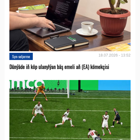
18.07.2026 - 13:52
Syn-seljerme
Dünýäde iň köp ulanylýan bäş emeli aň (EA) kömekçisi