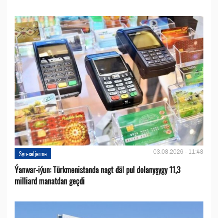
03.08.2026 - 11:48
Syn-seljerme
Ýanwar-iýun: Türkmenistanda nagt däl pul dolanyşygy 11,3
milliard manatdan geçdi