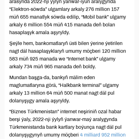
arasynda 2022-nji ýylyň ýanwar-iýun aralygynda
“Elektron-söwda” ulgamlary arkaly 276 million 157
müň 655 manatlyk söwda edilip, “Mobil bank” ulgamy
arkaly 6 million 554 müň 415 manada deň bolan
hasaplaşyk amala aşyryldy.
Şeýle hem, bankomatlaryň üsti bilen ýerine ýetirilen
nagt däl hasaplaşyklaryň umumy möçberi 120 million
583 müň 925 manada we “Internet bank” ulgamy
arkaly 734 müň 965 manada deň boldy.
Mundan başga-da, bankyň mälim eden
maglumatlaryna görä, “Halkbank terminal” ulgamy
arkaly 13 million 64 müň 500 manat nagt däl pul
dolanyşygy amala aşyryldy.
“Biznes Türkmenistan” internet neşiriniň ozal habar
berşi ýaly, 2022-nji ýylyň ýanwar-maý aralygynda
Türkmenistanda bank kartlary boýunça nagt däl pul
dolanyşygynyň umumy möçberi
4 milliard 952 million