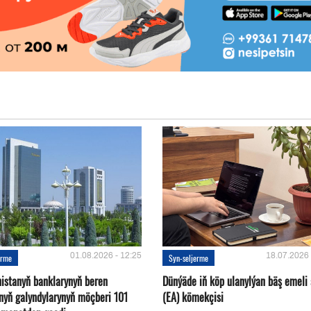
01.08.2026 - 12:25
18.07.2026 
erme
Syn-seljerme
istanyň banklarynyň beren
Dünýäde iň köp ulanylýan bäş emeli
ynyň galyndylarynyň möçberi 101
(EA) kömekçisi