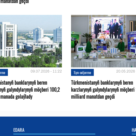
d manatdan geçdi
09.07.2026 - 11:22
20.05.2026 
erme
Syn-seljerme
istanyň banklarynyň beren
Türkmenistanyň banklarynyň beren
ynyň galyndylarynyň möçberi 100,2
karzlarynyň galyndylarynyň möçberi
d manada golaýlady
milliard manatdan geçdi
EDARA
H