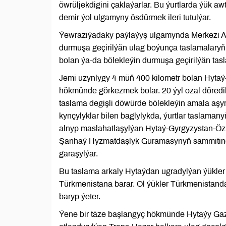
öwrüljekdigini çaklaýarlar. Bu ýurtlarda ýük 
demir ýol ulgamyny ösdürmek ileri tutulýar.
Ýewraziýadaky paýlaýyş ulgamynda Merkezi Az
durmuşa geçirilýän ulag boýunça taslamalaryň
bolan ýa-da bölekleýin durmuşa geçirilýän ta
Jemi uzynlygy 4 müň 400 kilometr bolan Hyta
hökmünde görkezmek bolar. 20 ýyl ozal döredi
taslama degişli döwürde bölekleýin amala aşyr
kynçylyklar bilen baglylykda, ýurtlar taslaman
alnyp maslahatlaşylýan Hytaý-Gyrgyzystan-Öz
Şanhaý Hyzmatdaşlyk Guramasynyň sammitinde 
garaşylýar.
Bu taslama arkaly Hytaýdan ugradylýan ýükler
Türkmenistana barar. Ol ýükler Türkmenistand
baryp ýeter.
Ýene bir täze başlangyç hökmünde Hytaýy Gazag