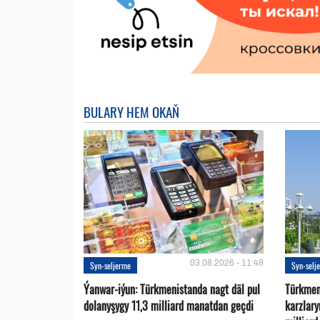
BULARY HEM OKAŇ
03.08.2026 - 11:48
Syn-seljerme
Syn-selj
Ýanwar-iýun: Türkmenistanda nagt däl pul
Türkmen
dolanyşygy 11,3 milliard manatdan geçdi
karzlar