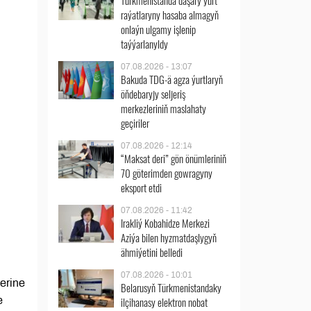
Türkmenistanda daşary ýurt
raýatlaryny hasaba almagyň
onlaýn ulgamy işlenip
taýýarlanyldy
07.08.2026 - 13:07
Bakuda TDG-ä agza ýurtlaryň
öňdebaryjy seljeriş
merkezleriniň maslahaty
geçiriler
07.08.2026 - 12:14
“Maksat deri” gön önümleriniň
70 göterimden gowragyny
eksport etdi
07.08.2026 - 11:42
Irakliý Kobahidze Merkezi
Aziýa bilen hyzmatdaşlygyň
ähmiýetini belledi
07.08.2026 - 10:01
lerine
Belarusyň Türkmenistandaky
e
ilçihanasy elektron nobat