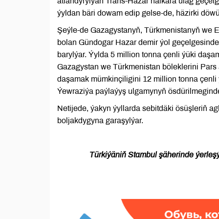
atlandyrylýan Trans-Hazar halkara ulag geçel
ýyldan bäri dowam edip gelse-de, häzirki döwür
Şeýle-de Gazagystanyň, Türkmenistanyň we Eý
bolan Gündogar Hazar demir ýol geçelgesinde
barylýar. Ýylda 5 million tonna çenli ýüki daş
Gazagystan we Türkmenistan böleklerini Pars a
daşamak mümkinçiligini 12 million tonna çenli
Ýewraziýa paýlaýyş ulgamynyň ösdürilmeginde 
Netijede, ýakyn ýyllarda sebitdäki ösüşleriň ag
boljakdygyna garaşylýar.
Türkiýäniň Stambul şäherinde ýerleşý