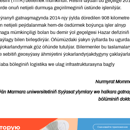
gesini (TITR) bellemek mümkindir. Resmi taýdan bu geçelge 201
de onuň netijeli durmuşa geçirilmeginiň üstünde işlenilýär.
ranyň gatnaşmagynda 2014-njy ýylda döredilen 908 kilometre
n netijeli peýdalanmak hem-de ösdürmek boýunça işler alnyp
amaga mümkinçiligi bolan bu demir ýol geçelgesi Hazar deňziniň
ýlagy bilen birleşdirýär. Öňümüzdaki ýakyn ýyllarda bu ugurda
 ýokarlandyrmak göz öňünde tutulýar. Bilermenler bu taslamalar
sebitiň geosyýasy ähmiýetini ýokarlandyrjakdygyny çaklaýarla
laba böleginiň logistika we ulag infrastrukturasyna bagly
Nurmyrat Momm
än Marmara uniwersitetiniň Syýasat ylymlary we halkara gatna
bölüminiň dokt