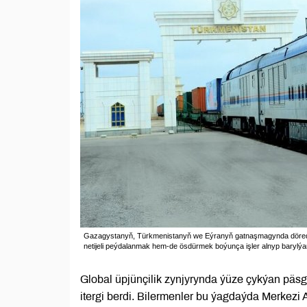
Gazagystanyň, Türkmenistanyň we Eýranyň gatnaşmagynda döredil
netijeli peýdalanmak hem-de ösdürmek boýunça işler alnyp barylýar
Global üpjünçilik zynjyrynda ýüze çykýan päsge
itergi berdi. Bilermenler bu ýagdaýda Merkezi