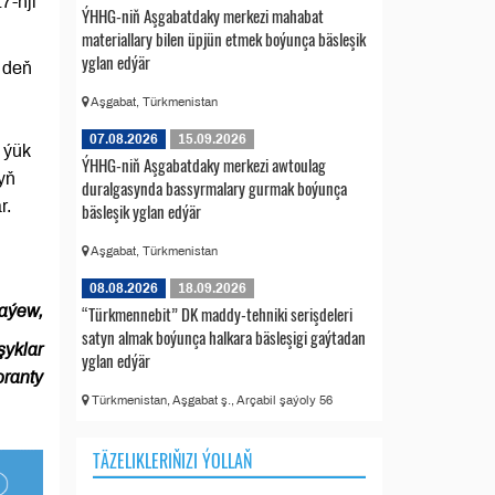
7-nji
ÝHHG-niň Aşgabatdaky merkezi mahabat
materiallary bilen üpjün etmek boýunça bäsleşik
yglan edýär
 deň
Aşgabat, Türkmenistan
07.08.2026
15.09.2026
 ýük
ÝHHG-niň Aşgabatdaky merkezi awtoulag
yň
duralgasynda bassyrmalary gurmak boýunça
r.
bäsleşik yglan edýär
Aşgabat, Türkmenistan
08.08.2026
18.09.2026
aýew,
“Türkmennebit” DK maddy-tehniki serişdeleri
satyn almak boýunça halkara bäsleşigi gaýtadan
şyklar
yglan edýär
oranty
Türkmenistan, Aşgabat ş., Arçabil şaýoly 56
TÄZELIKLERIŇIZI ÝOLLAŇ