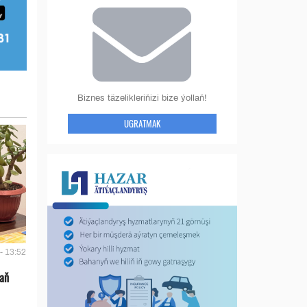
Biznes täzelikleriňizi bize ýollaň!
UGRATMAK
- 13:52
 aň