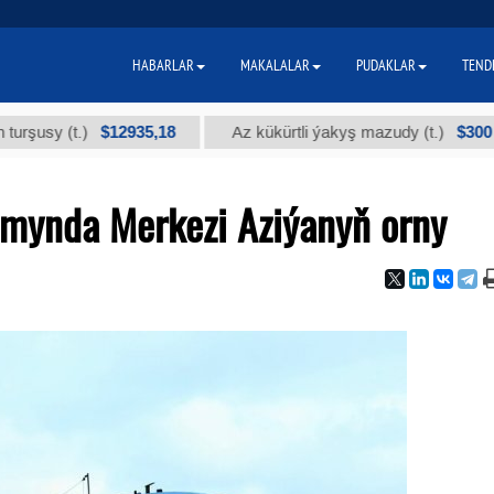
HABARLAR
MAKALALAR
PUDAKLAR
TEND
$12935,18
$300
 (t.)
Az kükürtli ýakyş mazudy (t.)
"
amynda Merkezi Aziýanyň orny