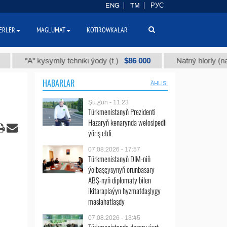
ENG
TM
РУС
ERLER
MAGLUMAT
KOTIROWKALAR
$86 000
А" kysymly tehniki ýody (t.)
Natriý hlorly (nahar duzy
HABARLAR
ÄHLISI
Şu gün - 11:23
Türkmenistanyň Prezidenti
Hazaryň kenarynda welosipedli
ýöriş etdi
07.08.2026 - 17:57
Türkmenistanyň DIM-niň
ýolbaşçysynyň orunbasary
ABŞ-nyň diplomaty bilen
ikitaraplaýyn hyzmatdaşlygy
maslahatlaşdy
07.08.2026 - 13:45