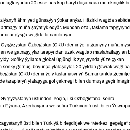
awtoulaglaryndan 20 esse has köp haryt daşamaga mümkinçilik b
iýanyň ähmiýeti günsaýyn ýokarlanýar. Häzirki wagtda sebitd
 artmagy muňa şaýatlyk edýär. Mundan ozal, taslama tapgyryn
slamalar gysga wagtda tamamlanýar.
ý-Gyrgyzystan-Özbegistan (CKU) demir ýol ulgamyny muňa mys
len we gatnaşyjylar tarapyndan uzak wagtlap maslahatlaşylan 
yldy. Soňky ýyllarda global üpjünçilik zynjyrynda ýüze çykan
yň soňky görnüşi boýunça ylalaşdylar. 20 ýyldan gowrak wagt bär
begistan (CKU) demir ýoly taslamasynyň Samarkantda geçirilje
taraplaryň ylalaşyga gol çekmegi bilen durmuşa geçirilmegi
 Gyrgyzystanyň üstünden geçip, ilki Özbegistana, soňra
an Eýrana, Azerbaýjana we soňra Türkiýäniň üsti bilen Ýewrop
ystanyň üsti bilen Türkiýä birleşdirjek we “Merkezi geçelge” d