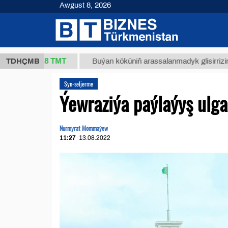
Awgust 8, 2026
37,8 ТМТ
)
TDHÇMB
Buýan köküniň arassalanmadyk glisirrizin turşusy
Syn-seljerme
Ýewraziýa paýlaýyş ulg
Nurmyrat Mommaýew
11:27
13.08.2022