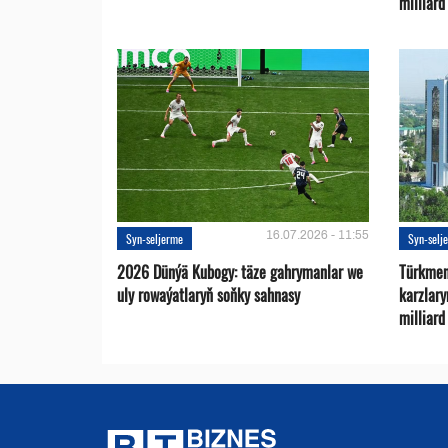
milliar
16.07.2026 - 11:55
Syn-seljerme
Syn-selj
2026 Dünýä Kubogy: täze gahrymanlar we
Türkmen
uly rowaýatlaryň soňky sahnasy
karzlar
milliar