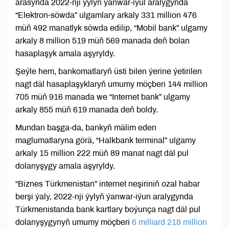
arasynda 2022-nji ýylyň ýanwar-iýul aralygynda
“Elektron-söwda” ulgamlary arkaly 331 million 476
müň 492 manatlyk söwda edilip, “Mobil bank” ulgamy
arkaly 8 million 519 müň 569 manada deň bolan
hasaplaşyk amala aşyryldy.
Şeýle hem, bankomatlaryň üsti bilen ýerine ýetirilen
nagt däl hasaplaşyklaryň umumy möçberi 144 million
705 müň 916 manada we “Internet bank” ulgamy
arkaly 855 müň 619 manada deň boldy.
Mundan başga-da, bankyň mälim eden
maglumatlaryna görä, “Halkbank terminal” ulgamy
arkaly 15 million 222 müň 89 manat nagt däl pul
dolanyşygy amala aşyryldy.
“Biznes Türkmenistan” internet neşiriniň ozal habar
berşi ýaly, 2022-nji ýylyň ýanwar-iýun aralygynda
Türkmenistanda bank kartlary boýunça nagt däl pul
dolanyşygynyň umumy möçberi
6 milliard 218 million