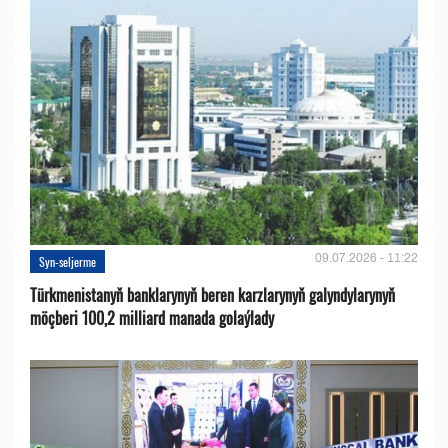
09.07.2026 - 11:22
Syn-seljerme
Türkmenistanyň banklarynyň beren karzlarynyň galyndylarynyň
möçberi 100,2 milliard manada golaýlady