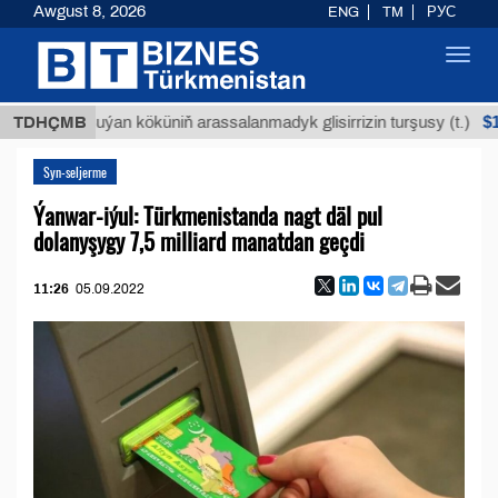
Awgust 8, 2026
ENG
TM
РУС
Toggl
navig
$12935,1
TDHÇMB
Buýan köküniň arassalanmadyk glisirrizin turşusy (t.)
Syn-seljerme
Ýanwar-iýul: Türkmenistanda nagt däl pul
dolanyşygy 7,5 milliard manatdan geçdi
11:26
05.09.2022