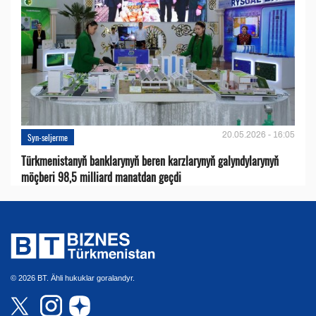
20.05.2026 - 16:05
Syn-seljerme
Türkmenistanyň banklarynyň beren karzlarynyň galyndylarynyň
möçberi 98,5 milliard manatdan geçdi
© 2026 BT. Ähli hukuklar goralandyr.