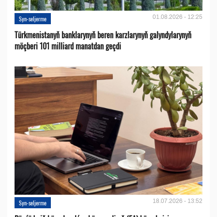
01.08.2026 - 12:25
Syn-seljerme
Türkmenistanyň banklarynyň beren karzlarynyň galyndylarynyň
möçberi 101 milliard manatdan geçdi
18.07.2026 - 13:52
Syn-seljerme