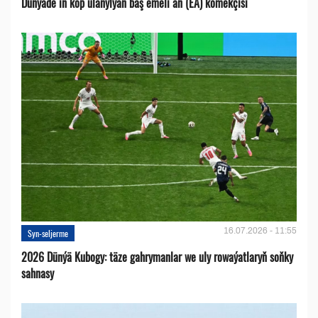
Dünýäde iň köp ulanylýan bäş emeli aň (EA) kömekçisi
16.07.2026 - 11:55
Syn-seljerme
2026 Dünýä Kubogy: täze gahrymanlar we uly rowaýatlaryň soňky
sahnasy