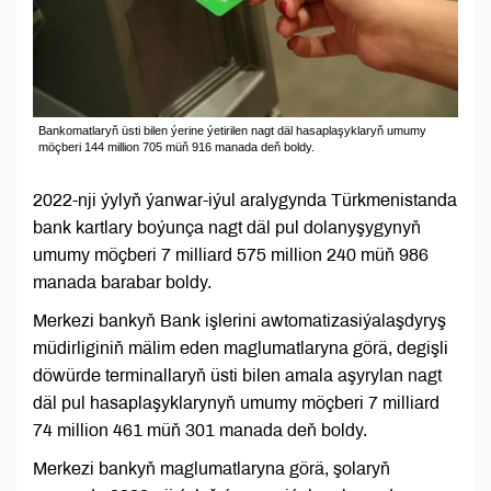
Bankomatlaryň üsti bilen ýerine ýetirilen nagt däl hasaplaşyklaryň umumy
möçberi 144 million 705 müň 916 manada deň boldy.
2022-nji ýylyň ýanwar-iýul aralygynda Türkmenistanda
bank kartlary boýunça nagt däl pul dolanyşygynyň
umumy möçberi 7 milliard 575 million 240 müň 986
manada barabar boldy.
Merkezi bankyň Bank işlerini awtomatizasiýalaşdyryş
müdirliginiň mälim eden maglumatlaryna görä, degişli
döwürde terminallaryň üsti bilen amala aşyrylan nagt
däl pul hasaplaşyklarynyň umumy möçberi 7 milliard
74 million 461 müň 301 manada deň boldy.
Merkezi bankyň maglumatlaryna görä, şolaryň