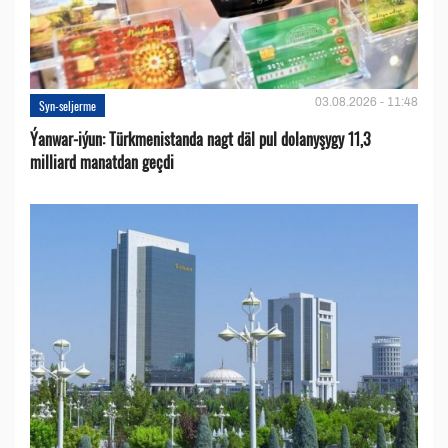
03.08.2026 - 11:48
Syn-seljerme
Ýanwar-iýun: Türkmenistanda nagt däl pul dolanyşygy 11,3
milliard manatdan geçdi