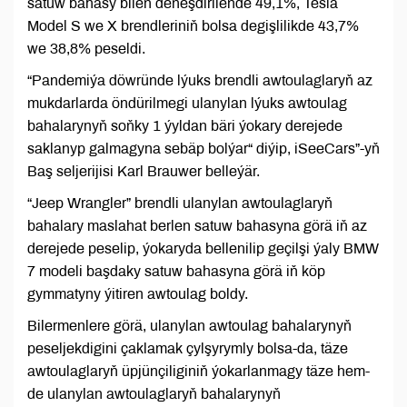
satuw bahasy bilen deňeşdirilende 49,1%, Tesla
Model S we X brendleriniň bolsa degişlilikde 43,7%
we 38,8% peseldi.
“Pandemiýa döwründe lýuks brendli awtoulaglaryň az
mukdarlarda öndürilmegi ulanylan lýuks awtoulag
bahalarynyň soňky 1 ýyldan bäri ýokary derejede
saklanyp galmagyna sebäp bolýar“ diýip, iSeeCars”-yň
Baş seljerijisi Karl Brauwer belleýär.
“Jeep Wrangler” brendli ulanylan awtoulaglaryň
bahalary maslahat berlen satuw bahasyna görä iň az
derejede peselip, ýokaryda bellenilip geçilşi ýaly BMW
7 modeli başdaky satuw bahasyna görä iň köp
gymmatyny ýitiren awtoulag boldy.
Bilermenlere görä, ulanylan awtoulag bahalarynyň
peseljekdigini çaklamak çylşyrymly bolsa-da, täze
awtoulaglaryň üpjünçiliginiň ýokarlanmagy täze hem-
de ulanylan awtoulaglaryň bahalarynyň