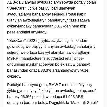
ABŞ-da ulanylan awtoulaglaryň söwda portaly bolan
“iSeeCars”, üç we bäş ýyl bäri ulanylýan
awtoulaglaryň bahalaryny seljerdi. Portal käbir
ulanylan awtoulaglaryň bahalarynyň täze satuwa
çykarylandaky bahasyndan 50% -den hem köp
peselendigini anyklady.
“iSeeCars” 2022-nji ýylda satylan üç milliondan
gowrak üç we bäş ýyl ulanylan awtoulag bahalaryny
seljerdi we ortaça bäş ýyl ulanylan awtoulaglaryň
MSRP (manufacturer's suggested retail price-
öndürijiniň maslahat berýän bölek satuw bahasy)
bahasyndan ortaça 33,3% arzanlandygyny ýüze
çykardy.
Portalyň habaryna görä, BMW 7 modeli soňky bäş
ýylda gymmatyny iň köp ýitiren awtoulag bolup, onuň
bahasy 56,9% peseldi we ortaça 61,923 ABŞ
dollaryna barabar boldy. Degişlilikde “Maserati Ghibli”