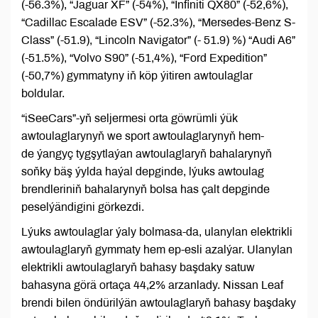
(-56.3%), “Jaguar XF” (-54%), “Infiniti QX80” (-52,6%),
“Cadillac Escalade ESV” (-52.3%), “Mersedes-Benz S-
Class” (-51.9), “Lincoln Navigator” (- 51.9) %) “Audi A6”
(-51.5%), “Volvo S90” (-51,4%), “Ford Expedition”
(-50,7%) gymmatyny iň köp ýitiren awtoulaglar
boldular.
“iSeeCars”-yň seljermesi orta göwrümli ýük
awtoulaglarynyň we sport awtoulaglarynyň hem-
de ýangyç tygşytlaýan awtoulaglaryň bahalarynyň
soňky bäş ýylda haýal depginde, lýuks awtoulag
brendleriniň bahalarynyň bolsa has çalt depginde
peselýändigini görkezdi.
Lýuks awtoulaglar ýaly bolmasa-da, ulanylan elektrikli
awtoulaglaryň gymmaty hem ep-esli azalýar. Ulanylan
elektrikli awtoulaglaryň bahasy başdaky satuw
bahasyna görä ortaça 44,2% arzanlady. Nissan Leaf
brendi bilen öndürilýän awtoulaglaryň bahasy başdaky