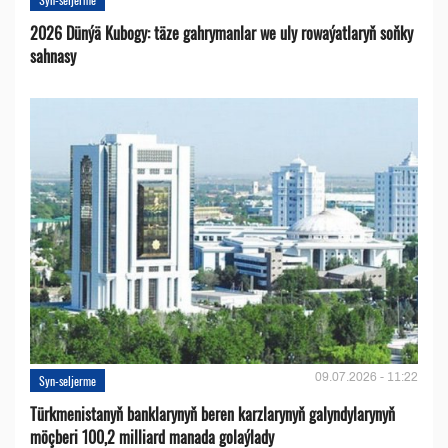
2026 Dünýä Kubogy: täze gahrymanlar we uly rowaýatlaryň soňky
sahnasy
09.07.2026 - 11:22
Syn-seljerme
Türkmenistanyň banklarynyň beren karzlarynyň galyndylarynyň
möçberi 100,2 milliard manada golaýlady