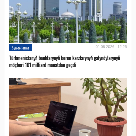
01.08.2026 - 12:25
Syn-seljerme
Türkmenistanyň banklarynyň beren karzlarynyň galyndylarynyň
möçberi 101 milliard manatdan geçdi