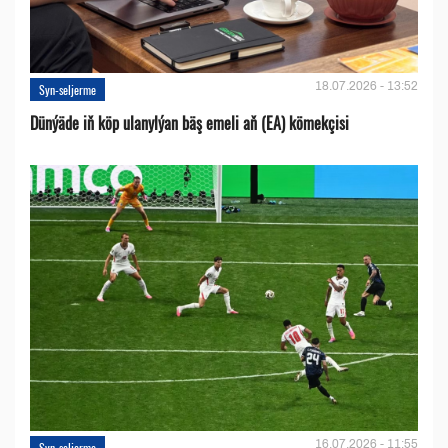
18.07.2026 - 13:52
Syn-seljerme
Dünýäde iň köp ulanylýan bäş emeli aň (EA) kömekçisi
16.07.2026 - 11:55
Syn-seljerme