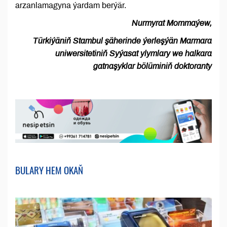
arzanlamagyna ýardam berýär.
Nurmyrat Mommaýew,
Türkiýäniň Stambul şäherinde ýerleşýän Marmara
uniwersitetiniň Syýasat ylymlary we halkara
gatnaşyklar bölüminiň doktoranty
BULARY HEM OKAŇ