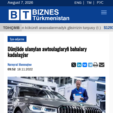
Awgust 7, 2026
ENG
TM
РУС
Toggl
navig
$12935,18
Buýan köküniň arassalanmadyk glisirrizin turşusy (t.)
TDHÇMB
Syn-seljerme
Dünýäde ulanylan awtoulaglaryň bahalary
kadalaşýar
Nurmyrat Mommaýew
09:52
18.11.2022