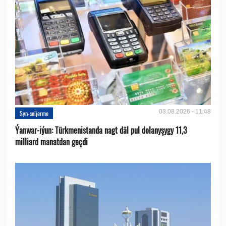
03.08.2026 - 11:48
Syn-seljerme
Ýanwar-iýun: Türkmenistanda nagt däl pul dolanyşygy 11,3
milliard manatdan geçdi