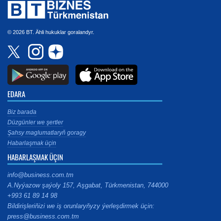
© 2026 BT. Ähli hukuklar goralandyr.
EDARA
Biz barada
Düzgünler we şertler
Şahsy maglumatlaryň goragy
Habarlaşmak üçin
HABARLAŞMAK ÜÇIN
info@business.com.tm
A.Nyýazow şaýoly 157, Aşgabat, Türkmenistan, 744000
+993 61 89 14 98
Bildirişleriňizi we iş orunlaryňyzy ýerleşdirmek üçin:
press@business.com.tm