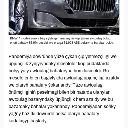
BMW 7 modeli soňky bäş ýýlda gymmatyny iñ köp ýitiren awtoulag bolup,
onuň bahasy 56,9% peseldi we ortaça 61,923 ABŞ dollaryna barabar boldy.
Pandemiýa döwründe ýüze çykan çip yetmezçiligi we
üpjünçilik zynjyryndaky meseleler köp pudaklarda
bolşy ýaly awtoulag bahalaryna hem täsir etdi. Bu
meseleler bilen baglylykda awtoulag üpjünçiligi azaldy
we olaryň bahalary ýokarlandy. Täze awtoulag
önümçiliginiň peselmegi bilen bir hatarda ulanylan
awtoulag bazaryndaky üpjünçilik hem azaldy we bu
bazardaky bahalar ýokarlandy. Pandemiýadan soňky,
ýagny häzirki döwürde bolsa olaryň bahalary
kadalaşyp başlady.