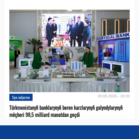
20.05.2026 - 16:05
Syn-seljerme
Türkmenistanyň banklarynyň beren karzlarynyň galyndylarynyň
möçberi 98,5 milliard manatdan geçdi