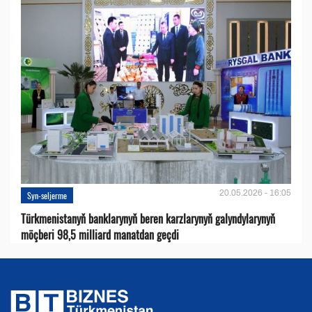
20.05.2026 - 16:05
Syn-seljerme
Türkmenistanyň banklarynyň beren karzlarynyň galyndylarynyň
möçberi 98,5 milliard manatdan geçdi