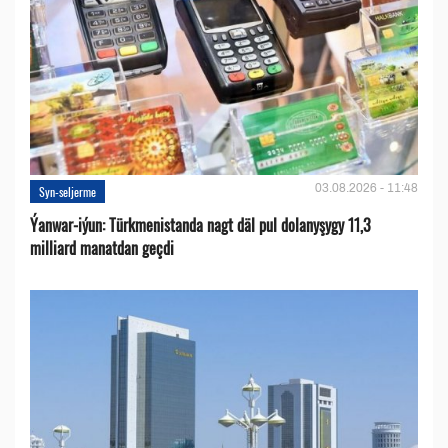
03.08.2026 - 11:48
Syn-seljerme
Ýanwar-iýun: Türkmenistanda nagt däl pul dolanyşygy 11,3
milliard manatdan geçdi