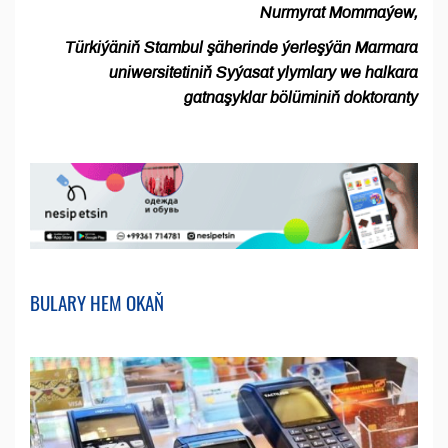
Nurmyrat Mommaýew,
Türkiýäniň Stambul şäherinde ýerleşýän Marmara
uniwersitetiniň Syýasat ylymlary we halkara
gatnaşyklar bölüminiň doktoranty
BULARY HEM OKAŇ