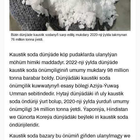
Bütin dünýäde kaustik sodanyň sarp ediliş mukdary 2020-nji ýylda takmynan
76 million tonna ýetdi.
Kaustik soda dünýäde köp pudaklarda ulanylýan
möhüm himiki maddadyr. 2022-nji ýylda dünýäde
kaustik soda önümçiliginiň umumy mukdary 98 million
tonna barabar boldy. Dünýädäki kaustiki soda
önümçilik kuwwatynyň esasy bölegi Aziýa-Ýuwaş
Umman sebitindedir. Hytaý dünýädäki iň uly kaustik
soda öndüriji ýurt bolup, 2020-nji ýylda ýurduň umumy
önümçiligi 34 million tonna ýetdi. Ýaponiýa, Hindistan
we Günorta Koreýa dünýädäki beýleki iri kaustik soda
öndürijileridir.
Kaustik soda bazary bu önümiň giňden ulanylmagy we