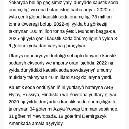
Ýokaryda belläp geçişimiz ýaly, dünýäde kaustik soda
önümçiligi we oňa bolan isleg barha artýar. 2020-nji
ýyla çenli global kaustik soda önümçiligi 75 million
tonna töweregi bolup, 2022-nji ýylda bu görkeziji
takmynan 100 million tonna ýetdi. Mundan başga-da,
2025-nji ýyla çenli kaustik soda önümçiliginiň ýylda 3-
4 göterim ýokarlanmagyna garaşylýar.
Ulanyş ugurlarynyň dürlüligi sebäpli dünýäde kaustik
sodanyň eksporty we importy örän işjeňdir. 2022-nji
ýylda dünýädäki kaustik soda söwdasynyň umumy
mukdary takmynan 40 milliard ABŞ dollaryna ýetdi.
Kaustik soda öndürýän iň iri ýurtlaryň hataryna ABŞ,
Hytaý, Russiýa, Hindistan we Ýewropa ýurtlary girýär.
2020-nji ýylda dünýädäki kaustik soda önümçiliginiň
takmynan 34 göterimi Aziýa-Ýuwaş Umman sebitinde,
31 göterimi Ýewropada, 19 göterimi Demirgazyk
Amerikada amala aşyryldy.