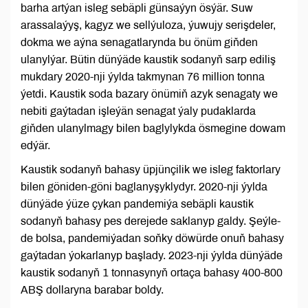
barha artýan isleg sebäpli günsaýyn ösýär. Suw
arassalaýyş, kagyz we sellýuloza, ýuwujy serişdeler,
dokma we aýna senagatlarynda bu önüm giňden
ulanylýar. Bütin dünýäde kaustik sodanyň sarp ediliş
mukdary 2020-nji ýylda takmynan 76 million tonna
ýetdi. Kaustik soda bazary önümiň azyk senagaty we
nebiti gaýtadan işleýän senagat ýaly pudaklarda
giňden ulanylmagy bilen baglylykda ösmegine dowam
edýär.
Kaustik sodanyň bahasy üpjünçilik we isleg faktorlary
bilen göniden-göni baglanyşyklydyr. 2020-nji ýylda
dünýäde ýüze çykan pandemiýa sebäpli kaustik
sodanyň bahasy pes derejede saklanyp galdy. Şeýle-
de bolsa, pandemiýadan soňky döwürde onuň bahasy
gaýtadan ýokarlanyp başlady. 2023-nji ýylda dünýäde
kaustik sodanyň 1 tonnasynyň ortaça bahasy 400-800
ABŞ dollaryna barabar boldy.