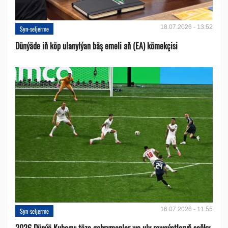
18.07.2026 - 13:52
Syn-seljerme
Dünýäde iň köp ulanylýan bäş emeli aň (EA) kömekçisi
16.07.2026 - 11:55
Syn-seljerme