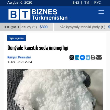
Awgust 6, 2026
ENG
TM
РУС
Toggl
navig
$300
$86 00
ýakyş mazudy (t.)
TDHÇMB
"А" kysymly tehniki ýody (t.)
Syn-seljerme
Dünýäde kaustik soda önümçiligi
Nurmyrat Mommaýew
11:00
22.03.2023