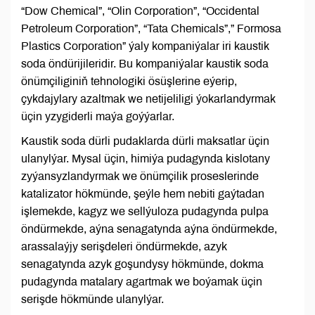
“Dow Chemical”, “Olin Corporation”, “Occidental
Petroleum Corporation”, “Tata Chemicals”,” Formosa
Plastics Corporation” ýaly kompaniýalar iri kaustik
soda öndürijileridir. Bu kompaniýalar kaustik soda
önümçiliginiň tehnologiki ösüşlerine eýerip,
çykdajylary azaltmak we netijeliligi ýokarlandyrmak
üçin yzygiderli maýa goýýarlar.
Kaustik soda dürli pudaklarda dürli maksatlar üçin
ulanylýar. Mysal üçin, himiýa pudagynda kislotany
zyýansyzlandyrmak we önümçilik proseslerinde
katalizator hökmünde, şeýle hem nebiti gaýtadan
işlemekde, kagyz we sellýuloza pudagynda pulpa
öndürmekde, aýna senagatynda aýna öndürmekde,
arassalaýjy serişdeleri öndürmekde, azyk
senagatynda azyk goşundysy hökmünde, dokma
pudagynda matalary agartmak we boýamak üçin
serişde hökmünde ulanylýar.