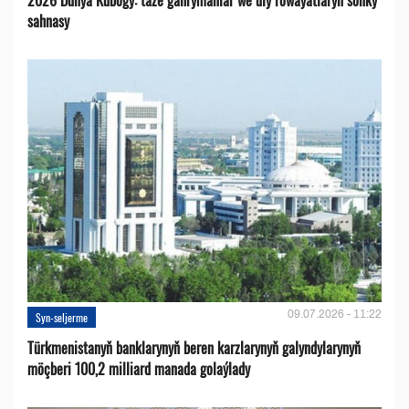
2026 Dünýä Kubogy: täze gahrymanlar we uly rowaýatlaryň soňky
sahnasy
09.07.2026 - 11:22
Syn-seljerme
Türkmenistanyň banklarynyň beren karzlarynyň galyndylarynyň
möçberi 100,2 milliard manada golaýlady