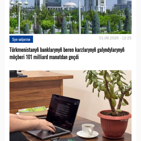
01.08.2026 - 12:25
Syn-seljerme
Türkmenistanyň banklarynyň beren karzlarynyň galyndylarynyň
möçberi 101 milliard manatdan geçdi