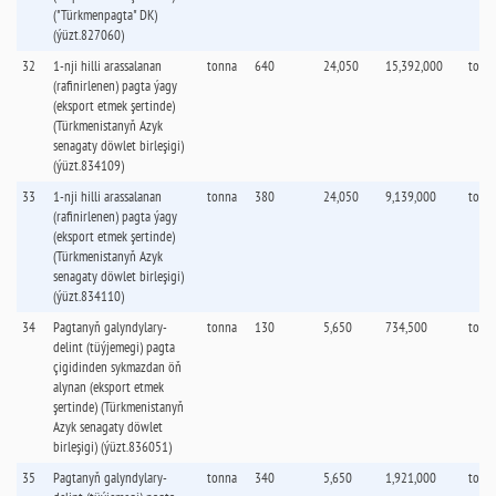
("Türkmenpagta" DK)
(ýüzt.827060)
32
1-nji hilli arassalanan
tonna
640
24,050
15,392,000
tonn
(rafinirlenen) pagta ýagy
(eksport etmek şertinde)
(Türkmenistanyň Azyk
senagaty döwlet birleşigi)
(ýüzt.834109)
33
1-nji hilli arassalanan
tonna
380
24,050
9,139,000
tonn
(rafinirlenen) pagta ýagy
(eksport etmek şertinde)
(Türkmenistanyň Azyk
senagaty döwlet birleşigi)
(ýüzt.834110)
34
Pagtanyň galyndylary-
tonna
130
5,650
734,500
tonn
delint (tüýjemegi) pagta
çigidinden sykmazdan öň
alynan (eksport etmek
şertinde) (Türkmenistanyň
Azyk senagaty döwlet
birleşigi) (ýüzt.836051)
35
Pagtanyň galyndylary-
tonna
340
5,650
1,921,000
tonn