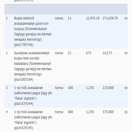
1
Buýan köküniň
tonna
21
12,935.18
271,638.78
tonn
arassalanmadyk glisirrizin
turşusy (Türkmenistanyň
Saglygy goraýyş we derman
senagaty ministrligi)
(ýüzt.783746)
2
Guradylan arassalanmadyk
tonna
21
675
14,175
tonn
buýan köki we kök
baldaklary (Türkmenistanyň
Saglygy goraýyş we derman
senagaty ministrligi)
(ýüzt.803184)
3
1-nji hilli arassalanan
tonna
180
1,250
225,000
tonn
(rafinirlenen) pagta ýagy (HJ
"Hazar logistik")
(ýüzt.829244)
4
1-nji hilli arassalanan
tonna
300
1,250
375,000
tonn
(rafinirlenen) pagta ýagy (HJ
"Hazar logistik")
(ýüzt.829245)