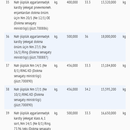
35
Nah ýüplük aşgarlanmadyk
kg.
400,000
33.3
13,320,000
kg.
kardly ýekegat pnewmomeh.
enjamlardan dokma önüm.
üçin Nm 20/1 (Ne 12/1) OE
(Dokma senagaty
ministrligi) (ýüzt.700886)
36
Nah ýüplük aşgarlanmadyk
kg.
500,000
36
18,000,000
kg.
kardly ýekegat dokma
önüm. üçin Nm 27/1 (Ne
16/1) Ring (Dokma senagaty
ministrligi) (ýüzt.700887)
37
Nah ýüplük Nm 14/1 (Ne
kg.
456,000
33.3
15,184,800
kg.
8/1) RING KD (Dokma
senagaty ministrligi)
(ýüzt.700890)
38
Nah ýüplük Nm 17/1 (Ne
kg.
456,000
34.2
15,595,200
kg.
10/1) RING KD (Dokma
senagaty ministrligi)
(ýüzt.700890)
39
Nah ýüplük aşgarlanmadyk
kg.
500,000
33.3
16,650,000
kg.
kardly ýekegat klass А, 1
sort, Nm 14/1 (Ne 8/1) Ring.
73.96 teks (Dokma senagaty