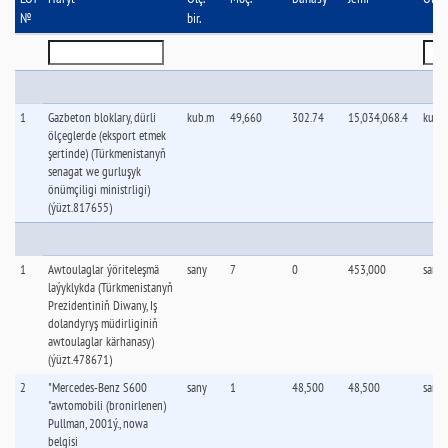
№
bir.
1
Gazbeton bloklary, dürli
kub.m
49,660
302.74
15,034,068.4
kub.
ölçeglerde (eksport etmek
şertinde) (Türkmenistanyň
senagat we gurluşyk
önümçiligi ministrligi)
(ýüzt.817655)
1
Awtoulaglar ýöriteleşmä
sany
7
0
453,000
sany
laýyklykda (Türkmenistanyň
Prezidentiniň Diwany, Iş
dolandyryş müdirliginiň
awtoulaglar kärhanasy)
(ýüzt.478671)
2
"Mercedes-Benz S600
sany
1
48,500
48,500
sany
"awtomobili (bronirlenen)
Pullman, 2001ý., nowa
belgisi