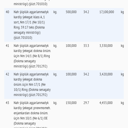
ministrligi) (ýüzt.701010)
40
Nah ýüplük aşgarlanmadyk
kg.
500,000
34.2
17,100,000
kg.
kardly ýekegat klass А, 1
sort, Nm 17/1 (Ne 10/1)
Ring. 59.17 teks (Dokma
senagaty ministrligi)
(ýüzt.701010)
41
Nah ýüplük aşgarlanmadyk
kg.
100,000
33.3
3,330,000
kg.
kardly ýekegat dokma önüm.
üçin Nm 14/1 (Ne 8/1) Ring
(Dokma senagaty
ministrligi) (ýüzt.701292)
42
Nah ýüplük aşgarlanmadyk
kg.
100,000
34.2
3,420,000
kg.
kardly ýekegat dokma
önüm. üçin Nm 17/1 (Ne
10/1) Ring (Dokma senagaty
ministrligi) (ýüzt.701292)
43
Nah ýüplük aşgarlanmadyk
kg.
150,000
29.7
4,455,000
kg.
kardly ýekegat pnewmomeh.
enjamlardan dokma önüm.
üçin Nm 10/1 (Ne 6/1) OE
(Dokma senagaty