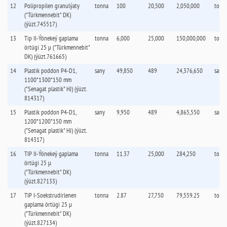
12
Polipropilen granulýaty
tonna
100
20,500
2,050,000
tonn
("Türkmennebit" DK)
(ýüzt.745517)
13
Tip II-Ýönekeý gaplama
tonna
6,000
25,000
150,000,000
tonn
örtügi 25 µ ("Türkmennebit"
DK) (ýüzt.761665)
14
Plastik poddon P4-D1,
sany
49,850
489
24,376,650
sany
1100*1300*150 mm
("Senagat plastik" HJ) (ýüzt.
814317)
15
Plastik poddon P4-D1,
sany
9,950
489
4,865,550
sany
1200*1200*150 mm
("Senagat plastik" HJ) (ýüzt.
814317)
16
TIP II-Ýönekeý gaplama
tonna
11.37
25,000
284,250
tonn
örtügi 25 µ
("Türkmennebit" DK)
(ýüzt.827133)
17
TIP I-Soekstrudirlenen
tonna
2.87
27,750
79,559.25
tonn
gaplama örtügi 25 µ
("Türkmennebit" DK)
(ýüzt.827134)