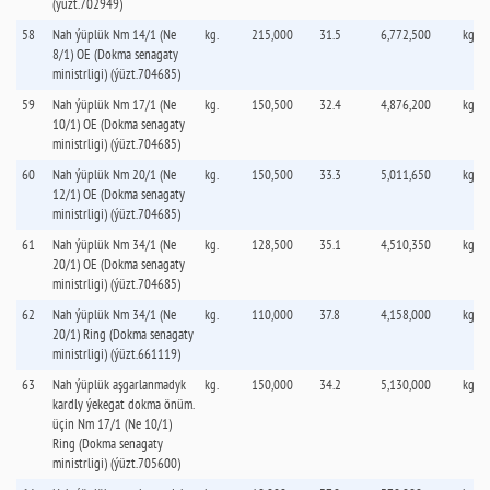
(ýüzt.702949)
58
Nah ýüplük Nm 14/1 (Ne
kg.
215,000
31.5
6,772,500
kg.
8/1) OE (Dokma senagaty
ministrligi) (ýüzt.704685)
59
Nah ýüplük Nm 17/1 (Ne
kg.
150,500
32.4
4,876,200
kg.
10/1) OE (Dokma senagaty
ministrligi) (ýüzt.704685)
60
Nah ýüplük Nm 20/1 (Ne
kg.
150,500
33.3
5,011,650
kg.
12/1) OE (Dokma senagaty
ministrligi) (ýüzt.704685)
61
Nah ýüplük Nm 34/1 (Ne
kg.
128,500
35.1
4,510,350
kg.
20/1) OE (Dokma senagaty
ministrligi) (ýüzt.704685)
62
Nah ýüplük Nm 34/1 (Ne
kg.
110,000
37.8
4,158,000
kg.
20/1) Ring (Dokma senagaty
ministrligi) (ýüzt.661119)
63
Nah ýüplük aşgarlanmadyk
kg.
150,000
34.2
5,130,000
kg.
kardly ýekegat dokma önüm.
üçin Nm 17/1 (Ne 10/1)
Ring (Dokma senagaty
ministrligi) (ýüzt.705600)