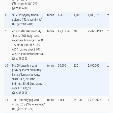
("Türkmenhimiýa" DK)
(ýüzt.813700)
8
"K-354" kysymly tehniki
tonna
856
1,286
1,100,816
tonn
uglerod ("Türkmenhimiýa"
DK) (ýüzt.813701)
9
Az kükürtli ýakyş mazudy
tonna
86,239.56
300
25,871,869.2
tonn
"Platts" "FOB Italy" baha
aňlatmasy boýunça "Fuel Oil
1%" setiri, indirim $ 115
ABŞ/tn, aşaky çägi $ 300
ABŞ/tn. ("Türkmennebit" DK)
(ýüzt.832521)
10
М-100 kysymly mazut
tonna
20,000
120
2,400,000
tonn
(SNGIZ) “Platts” "FOB Italy"
baha aňlatmasy boýunça
"Fuel Oil 3,5%" setiri,
indirim 155 ABŞ/tn., aşaky
çägi 120 ABŞ/tn.
(ýüzt.833838)
11
Tip II-Ýönekeý gaplama
tonna
116.6
25,100
2,926,609.8
tonn
örtügi 20 µ ("Türkmennebit"
DK) (ýüzt.711627)