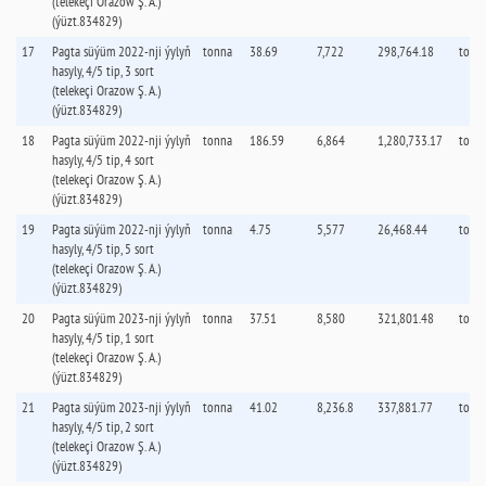
(telekeçi Orazow Ş. А.)
(ýüzt.834829)
17
Pagta süýüm 2022-nji ýylyň
tonna
38.69
7,722
298,764.18
tonn
hasyly, 4/5 tip, 3 sort
(telekeçi Orazow Ş. А.)
(ýüzt.834829)
18
Pagta süýüm 2022-nji ýylyň
tonna
186.59
6,864
1,280,733.17
tonn
hasyly, 4/5 tip, 4 sort
(telekeçi Orazow Ş. А.)
(ýüzt.834829)
19
Pagta süýüm 2022-nji ýylyň
tonna
4.75
5,577
26,468.44
tonn
hasyly, 4/5 tip, 5 sort
(telekeçi Orazow Ş. А.)
(ýüzt.834829)
20
Pagta süýüm 2023-nji ýylyň
tonna
37.51
8,580
321,801.48
tonn
hasyly, 4/5 tip, 1 sort
(telekeçi Orazow Ş. А.)
(ýüzt.834829)
21
Pagta süýüm 2023-nji ýylyň
tonna
41.02
8,236.8
337,881.77
tonn
hasyly, 4/5 tip, 2 sort
(telekeçi Orazow Ş. А.)
(ýüzt.834829)