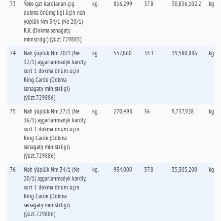
73
Ýeke gat kardlanan çig
kg.
816,299
37.8
30,856,102.2
kg.
dokma önümçiligi üçin nah
ýüplük Nm 34/1 (Ne 20/1)
R.K. (Dokma senagaty
ministrligi) (ýüzt.729885)
74
Nah ýüplük Nm 20/1 (Ne
kg.
557,860
35.1
19,580,886
kg.
12/1) aşgarlanmadyk kardly,
sort 1 dokma önüm. üçin
Ring Carde (Dokma
senagaty ministrligi)
(ýüzt.729886)
75
Nah ýüplük Nm 27/1 (Ne
kg.
270,498
36
9,737,928
kg.
16/1) aşgarlanmadyk kardly,
sort 1 dokma önüm. üçin
Ring Carde (Dokma
senagaty ministrligi)
(ýüzt.729886)
76
Nah ýüplük Nm 34/1 (Ne
kg.
934,000
37.8
35,305,200
kg.
20/1) aşgarlanmadyk kardly,
sort 1 dokma önüm. üçin
Ring Carde (Dokma
senagaty ministrligi)
(ýüzt.729886)