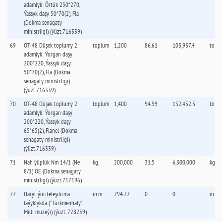
adamlyk: Örtük 250*270,
Ýassyk daşy 50*70(2), Fla
(Dokma senagaty
ministrligi) (ýüzt.716339)
69
ÖT-48 Düşek toplumy 2
toplum
1,200
86.61
103,937.4
topl
adamlyk: Ýorgan daşy
200*220, Ýassyk daşy
50*70(2), Fla (Dokma
senagaty ministrligi)
(ýüzt.716339)
70
ÖT-48 Düşek toplumy 2
toplum
1,400
94.59
132,432.3
topl
adamlyk: Ýorgan daşy
200*220, Ýassyk daşy
65*65(2), Flanel (Dokma
senagaty ministrligi)
(ýüzt.716339)
71
Nah ýüplük Nm 14/1 (Ne
kg.
200,000
31.5
6,300,000
kg.
8/1) OE (Dokma senagaty
ministrligi) (ýüzt.717196)
72
Haryt ýöriteleşdirmä
in.m.
294.22
0
0
in.m.
laýyklykda ("Türkmenhaly"
Milli muzeýi) (ýüzt. 728259)