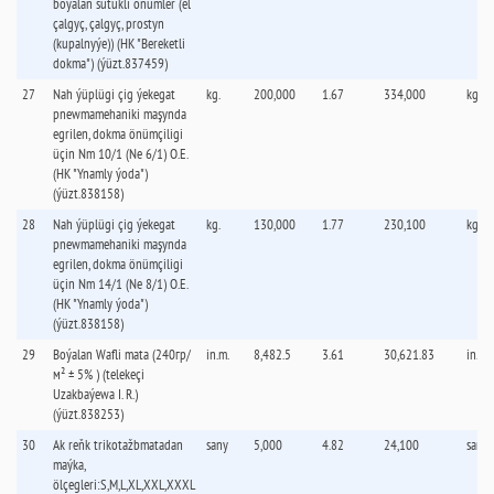
boýalan sütükli önümler (el
çalgyç, çalgyç, prostyn
(kupalnyýe)) (HK "Bereketli
dokma") (ýüzt.837459)
27
Nah ýüplügi çig ýekegat
kg.
200,000
1.67
334,000
kg.
pnewmamehaniki maşynda
egrilen, dokma önümçiligi
üçin Nm 10/1 (Ne 6/1) O.E.
(HK "Ynamly ýoda")
(ýüzt.838158)
28
Nah ýüplügi çig ýekegat
kg.
130,000
1.77
230,100
kg.
pnewmamehaniki maşynda
egrilen, dokma önümçiligi
üçin Nm 14/1 (Ne 8/1) O.E.
(HK "Ynamly ýoda")
(ýüzt.838158)
29
Boýalan Wafli mata (240гр/
in.m.
8,482.5
3.61
30,621.83
in.m.
м² ± 5% ) (telekeçi
Uzakbaýewa I. R.)
(ýüzt.838253)
30
Ak reňk trikotažbmatadan
sany
5,000
4.82
24,100
sany
maýka,
ölçegleri:S,M,L,XL,XXL,XXXL