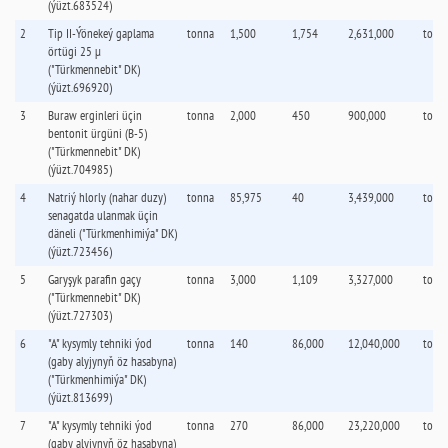
(ýüzt.683524)
2
Tip II-Ýönekeý gaplama
tonna
1,500
1,754
2,631,000
tonn
örtügi 25 µ
("Türkmennebit" DK)
(ýüzt.696920)
3
Buraw erginleri üçin
tonna
2,000
450
900,000
tonn
bentonit ürgüni (B-5)
("Türkmennebit" DK)
(ýüzt.704985)
4
Natriý hlorly (nahar duzy)
tonna
85,975
40
3,439,000
tonn
senagatda ulanmak üçin
däneli ("Türkmenhimiýa" DK)
(ýüzt.723456)
5
Garyşyk parafin gaçy
tonna
3,000
1,109
3,327,000
tonn
("Türkmennebit" DK)
(ýüzt.727303)
6
"А" kysymly tehniki ýod
tonna
140
86,000
12,040,000
tonn
(gaby alyjynyň öz hasabyna)
("Türkmenhimiýa" DK)
(ýüzt.813699)
7
"А" kysymly tehniki ýod
tonna
270
86,000
23,220,000
tonn
(gaby alyjynyň öz hasabyna)