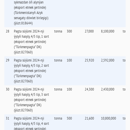
sykmazdan öň alynýan
(eksport etmek şertinde)
(Türkmenistanyň Azyk
senagaty döwlet birleşigi)
(ýüzt.818644)
28
Pagta süýümi 2024-nji
tonna
300
27,000
8,100,000
tonn
ýylyň hasyly, 4/5 tip, 1 sort
(eksport etmek şertinde)
("Türkmenpagta" DK)
(ýüzt.827060)
29
Pagta süýümi 2024-nji
tonna
100
25,920
2,592,000
tonn
ýylyň hasyly, 4/5 tip, 2 sort
(eksport etmek şertinde)
("Türkmenpagta" DK)
(ýüzt.827060)
30
Pagta süýümi 2024-nji
tonna
100
24,300
2,430,000
tonn
ýylyň hasyly, 4/5 tip, 3 sort
(eksport etmek şertinde)
("Türkmenpagta" DK)
(ýüzt.827060)
31
Pagta süýümi 2024-nji
tonna
500
21,600
10,800,000
tonn
ýylyň hasyly, 4/5 tip, 4 sort
(eksport etmek şertinde)