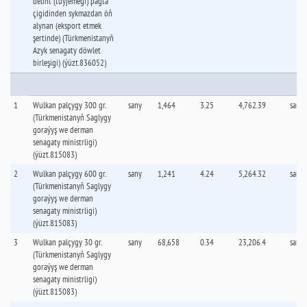
delint (tüýjemegi) pagta
çigidinden sykmazdan öň
alynan (eksport etmek
şertinde) (Türkmenistanyň
Azyk senagaty döwlet
birleşigi) (ýüzt.836052)
1
Wulkan palçygy 300 gr.
sany
1,464
3.25
4,762.39
sany
(Türkmenistanyň Saglygy
goraýyş we derman
senagaty ministrligi)
(ýüzt.815083)
2
Wulkan palçygy 600 gr.
sany
1,241
4.24
5,264.32
sany
(Türkmenistanyň Saglygy
goraýyş we derman
senagaty ministrligi)
(ýüzt.815083)
3
Wulkan palçygy 30 gr.
sany
68,658
0.34
23,206.4
sany
(Türkmenistanyň Saglygy
goraýyş we derman
senagaty ministrligi)
(ýüzt.815083)