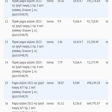
11
Ýüpek pagta süýümi 2022-
tonna
18.36
10,424.7
191,376.64
tonn
nji ýylyň hasyly, 1 tip, 3 sort
(telekeçi Orazow Ş. А.)
(ýüzt.834829)
12
Ýüpek pagta süýümi 2022-
tonna
9.9
9,266.4
91,718.83
tonn
nji ýylyň hasyly, 1 tip, 4 sort
(telekeçi Orazow Ş. А.)
(ýüzt.834829)
13
Ýüpek pagta süýümi 2023-
tonna
1.46
10,424.7
15,230.49
tonn
nji ýylyň hasyly, 1 tip, 3 sort
(telekeçi Orazow Ş. А.)
(ýüzt.834829)
14
Ýüpek pagta süýümi 2023-
tonna
7.79
9,266.4
72,175.99
tonn
nji ýylyň hasyly, 1 tip, 4 sort
(telekeçi Orazow Ş. А.)
(ýüzt.834829)
15
Pagta süýüm 2022-nji ýylyň
tonna
58.07
8,580
498,249.18
tonn
hasyly, 4/5 tip, 1 sort
(telekeçi Orazow Ş. А.)
(ýüzt.834829)
16
Pagta süýüm 2022-nji ýylyň
tonna
81.32
8,236.8
669,791.87
tonn
hasyly, 4/5 tip, 2 sort