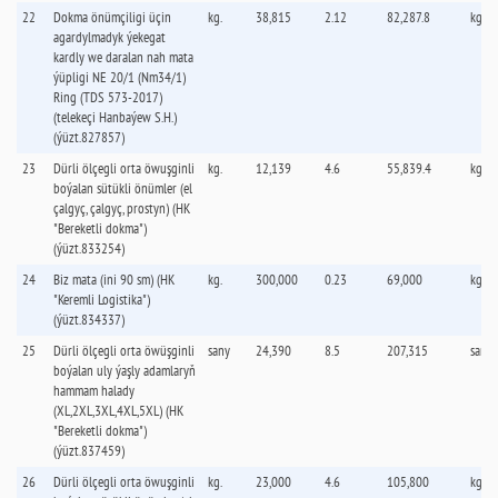
22
Dokma önümçiligi üçin
kg.
38,815
2.12
82,287.8
kg.
agardylmadyk ýekegat
kardly we daralan nah mata
ýüpligi NE 20/1 (Nm34/1)
Ring (TDS 573-2017)
(telekeçi Hanbaýew S.H.)
(ýüzt.827857)
23
Dürli ölçegli orta öwuşginli
kg.
12,139
4.6
55,839.4
kg.
boýalan sütükli önümler (el
çalgyç, çalgyç, prostyn) (HK
"Bereketli dokma")
(ýüzt.833254)
24
Biz mata (ini 90 sm) (HK
kg.
300,000
0.23
69,000
kg.
"Keremli Logistika")
(ýüzt.834337)
25
Dürli ölçegli orta öwüşginli
sany
24,390
8.5
207,315
sany
boýalan uly ýaşly adamlaryň
hammam halady
(ХL,2XL,3XL,4XL,5XL) (HK
"Bereketli dokma")
(ýüzt.837459)
26
Dürli ölçegli orta öwuşginli
kg.
23,000
4.6
105,800
kg.