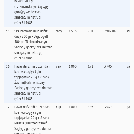
miweli 500 gr.
(Türkmenistanyň Saglygy
goraýyş we derman
senagaty ministrligi)
(ýüzt.815083)
15
SPA hammam üçin deňiz
sany
1,576
5.01
7,902.06
sany
duzy 250 gr - Bägül gülli
500 gr. (Türkmenistanyň
Saglygy goraýyş we derman
senagaty ministrligi)
(ýüzt.815083)
16
Hazar deňziniň duzundan
gap
1,000
3.71
3,705
gap
kosmetologiýa üçin
topjagazlar 20 g x 8 sany –
Žasmin(Türkmenistanyň
Saglygy goraýyş we derman
senagaty ministrligi)
(ýüzt.815083)
17
Hazar deňziniň duzundan
gap
1,000
3.97
3,967
gap
kosmetologiýa üçin
topjagazlar 20 g x 8 sany –
Melissa (Türkmenistanyň
Saglygy goraýyş we derman
senagaty ministrligi)