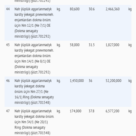
ministrligi) (ýüzt.701292)
44
Nah ýüplük aşgarlanmadyk
kg.
80,600
30.6
2,466,360
kg.
kardly ýekegat pnewmomeh.
enjamlardan dokma önüm.
üçin Nm 12/1 (Ne 7/1) OE
(Dokma senagaty
ministrligi) (ýüzt.701292)
45
Nah ýüplük aşgarlanmadyk
kg.
58,000
31.5
1,827,000
kg.
kardly ýekegat pnewmomeh.
enjamlardan dokma önüm.
üçin Nm 14/1 (Ne 8/1) OE
(Dokma senagaty
ministrligi) (ýüzt.701292)
46
Nah ýüplük aşgarlanmadyk
kg.
1,450,000
36
52,200,000
kg.
kardly ýekegat dokma
önüm. üçin Nm 27/1 (Ne
16/1) Ring (Dokma senagaty
ministrligi) (ýüzt.701548)
47
Nah ýüplük aşgarlanmadyk
kg.
174,000
37.8
6,577,200
kg.
kardly ýekegat dokma önüm.
üçin Nm 34/1 (Ne 20/1)
Ring (Dokma senagaty
ministrligi) (ýüzt.701548)