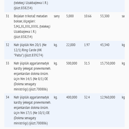
(telekeçi Uzakbaýewa I. R.)
(ýüzt.838254)
31
Boýalan trikotaž matadan
sany
5,000
10.66
53,300
sany
bokser, ölçegleri:
S,M,L,XL,XXL,XXXL (telekeçi
Uzakbaýewa I. R.)
(ýüzt.838254)
32
Nah ýüplük Nm 20/1 (Ne
kg.
22,000
1.97
43,340
kg.
12/1) Ring Carde (HK
"Palta") (ýüzt.839274)
33
Nah ýüplük aşgarlanmadyk
kg.
500,000
31.5
15,750,000
kg.
kardly ýekegat pnewmomeh.
enjamlardan dokma önüm.
üçin Nm 14/1 (Ne 8/1) OE
(Dokma senagaty
ministrligi) (ýüzt.700886)
34
Nah ýüplük aşgarlanmadyk
kg.
400,000
32.4
12,960,000
kg.
kardly ýekegat pnewmomeh.
enjamlardan dokma önüm.
üçin Nm 17/1 (Ne 10/1) OE
(Dokma senagaty
ministrligi) (ýüzt.700886)