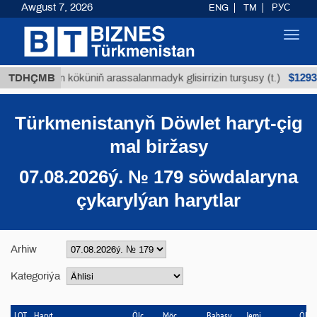
Awgust 7, 2026
ENG
TM
РУС
Toggl
navig
$12935,18
ýan köküniň arassalanmadyk glisirrizin turşusy (t.)
TDHÇMB
Türkmenistanyň Döwlet haryt-çig
mal biržasy
07.08.2026ý. № 179 söwdalaryna
çykarylýan harytlar
Arhiw
Kategoriýa
LOT
Haryt
Ölç.
Möç.
Bahasy
Jemi
Ölç. b