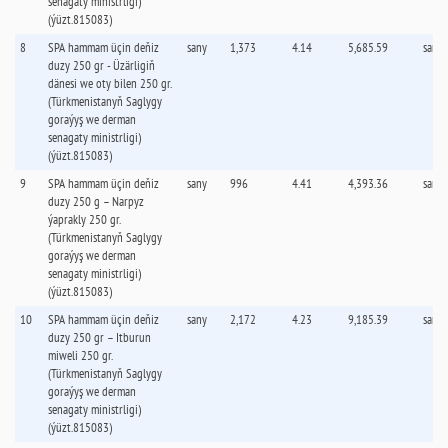
senagaty ministrligi)
(ýüzt.815083)
8
SPA hammam üçin deňiz
sany
1,373
4.14
5,685.59
sany
duzy 250 gr - Üzärligiň
dänesi we oty bilen 250 gr.
(Türkmenistanyň Saglygy
goraýyş we derman
senagaty ministrligi)
(ýüzt.815083)
9
SPA hammam üçin deňiz
sany
996
4.41
4,393.36
sany
duzy 250 g – Narpyz
ýaprakly 250 gr.
(Türkmenistanyň Saglygy
goraýyş we derman
senagaty ministrligi)
(ýüzt.815083)
10
SPA hammam üçin deňiz
sany
2,172
4.23
9,185.39
sany
duzy 250 gr – Itburun
miweli 250 gr.
(Türkmenistanyň Saglygy
goraýyş we derman
senagaty ministrligi)
(ýüzt.815083)