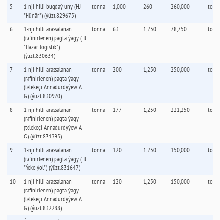
5
1-nji hilli bugdaý uny (HJ
tonna
1,000
260
260,000
tonn
"Hünär") (ýüzt.829675)
6
1-nji hilli arassalanan
tonna
63
1,250
78,750
tonn
(rafinirlenen) pagta ýagy (HJ
"Hazar logistik")
(ýüzt.830634)
7
1-nji hilli arassalanan
tonna
200
1,250
250,000
tonn
(rafinirlenen) pagta ýagy
(telekeçi Annadurdyýew A.
G.) (ýüzt.830920)
8
1-nji hilli arassalanan
tonna
177
1,250
221,250
tonn
(rafinirlenen) pagta ýagy
(telekeçi Annadurdyýew A.
G.) (ýüzt.831295)
9
1-nji hilli arassalanan
tonna
120
1,250
150,000
tonn
(rafinirlenen) pagta ýagy (HJ
"Ýeke ýol") (ýüzt.831647)
10
1-nji hilli arassalanan
tonna
120
1,250
150,000
tonn
(rafinirlenen) pagta ýagy
(telekeçi Annadurdyýew A.
G.) (ýüzt.832288)