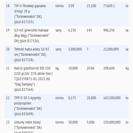
18
TIP II-Ýönekeý gaplama
tonna
3.09
25,100
77,609.2
tonn
örtügi 20 µ
("Türkmennebit" DK)
(ýüzt.827135)
19
0,9 m3 göwrümli haltalar
sany
6,250
145
906,250
sany
(Big-Bäg) ("Türkmennebit"
DK) (ýüzt.827136)
20
Tehniki halta adaty 56*65
sany
3,000,000
7
21,000,000
sany
sm ("Türkmennebit" DK)
(ýüzt.827138)
21
Natriý gipohloridi DD-150
kg.
10,000
20.86
208,600
kg.
(150 gr/litr 15% aktiw hlor)
TŞ02359871-01-2023 (HJ
"Dag Damjasy")
(ýüzt.827564)
22
TPP D 30 S kysymly
tonna
8,175
20,000
163,500,000
tonn
polipropilen
("Türkmennebit" DK)
(ýüzt.833699)
23
Umumy nebit koksy
tonna
30,000
5,000
150,000,000
tonn
("Türkmennebit" DK)
(ýüzt.839253)