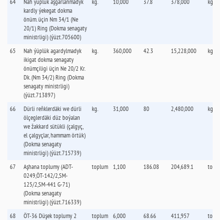
64
Nah ýüplük aşgarlanmadyk
kg.
10,000
37.8
378,000
kg.
kardly ýekegat dokma
önüm. üçin Nm 34/1 (Ne
20/1) Ring (Dokma senagaty
ministrligi) (ýüzt.705600)
65
Nah ýüplük agardylmadyk
kg.
360,000
42.3
15,228,000
kg.
ikigat dokma senagaty
önümçiligi üçin Ne 20/2 Kr.
Dk. (Nm 34/2) Ring (Dokma
senagaty ministrligi)
(ýüzt.713897)
66
Dürli reňklerdäki we dürli
kg.
31,000
80
2,480,000
kg.
ölçeglerdäki düz boýalan
we žakkard sütükli (çalgyç,
el çalgyçlar, hammam örtük)
(Dokma senagaty
ministrligi) (ýüzt.715739)
67
Aşhana toplumy (ADT-
toplum
1,100
186.08
204,689.1
topl
0249,ÖT-142/2,SM-
125/2,SM-441 G-71)
(Dokma senagaty
ministrligi) (ýüzt.716339)
68
ÖT-36 Düşek toplumy 2
toplum
6,000
68.66
411,957
topl