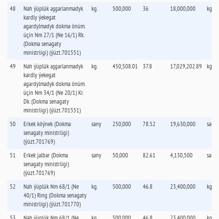
48
Nah ýüplük aşgarlanmadyk
kg.
500,000
36
18,000,000
kg.
kardly ýekegat
agardylmadyk dokma önüm.
üçin Nm 27/1 (Ne 16/1) Rk.
(Dokma senagaty
ministrligi) (ýüzt.701551)
49
Nah ýüplük aşgarlanmadyk
kg.
450,508.01
37.8
17,029,202.89
kg.
kardly ýekegat
agardylmadyk dokma önüm.
üçin Nm 34/1 (Ne 20/1) Kr.
Dk. (Dokma senagaty
ministrligi) (ýüzt.701551)
50
Erkek köýnek (Dokma
sany
250,000
78.52
19,630,000
sany
senagaty ministrligi)
(ýüzt.701769)
51
Erkek jalbar (Dokma
sany
50,000
82.61
4,130,500
sany
senagaty ministrligi)
(ýüzt.701769)
52
Nah ýüplük Nm 68/1 (Ne
kg.
500,000
46.8
23,400,000
kg.
40/1) Ring (Dokma senagaty
ministrligi) (ýüzt.701770)
53
Nah ýüplük Nm 68/1 (Ne
kg.
500,000
46.8
23,400,000
kg.