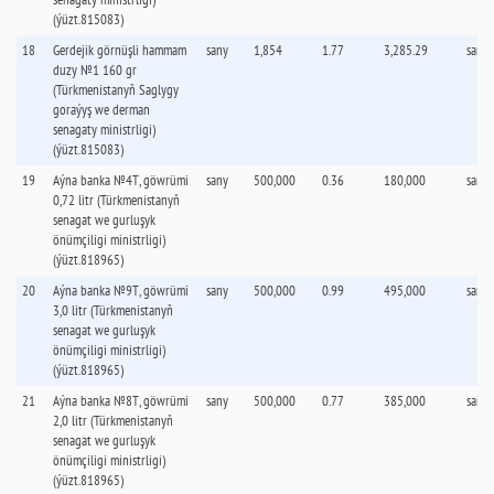
(ýüzt.815083)
18
Gerdejik görnüşli hammam
sany
1,854
1.77
3,285.29
sany
duzy №1 160 gr
(Türkmenistanyň Saglygy
goraýyş we derman
senagaty ministrligi)
(ýüzt.815083)
19
Aýna banka №4Т, göwrümi
sany
500,000
0.36
180,000
sany
0,72 litr (Türkmenistanyň
senagat we gurluşyk
önümçiligi ministrligi)
(ýüzt.818965)
20
Aýna banka №9Т, göwrümi
sany
500,000
0.99
495,000
sany
3,0 litr (Türkmenistanyň
senagat we gurluşyk
önümçiligi ministrligi)
(ýüzt.818965)
21
Aýna banka №8Т, göwrümi
sany
500,000
0.77
385,000
sany
2,0 litr (Türkmenistanyň
senagat we gurluşyk
önümçiligi ministrligi)
(ýüzt.818965)