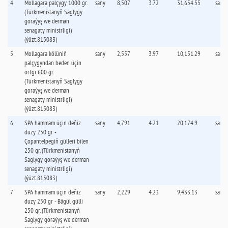
4
Mollagara palçygy 1000 gr.
sany
8,507
3.72
31,654.55
sany
(Türkmenistanyň Saglygy
goraýyş we derman
senagaty ministrligi)
(ýüzt.815083)
5
Mollagara kölüniň
sany
2,557
3.97
10,151.29
sany
palçygyndan beden üçin
örtgi 600 gr.
(Türkmenistanyň Saglygy
goraýyş we derman
senagaty ministrligi)
(ýüzt.815083)
6
SPA hammam üçin deňiz
sany
4,791
4.21
20,174.9
sany
duzy 250 gr -
Çopantelpegiň gülleri bilen
250 gr. (Türkmenistanyň
Saglygy goraýyş we derman
senagaty ministrligi)
(ýüzt.815083)
7
SPA hammam üçin deňiz
sany
2,229
4.23
9,433.13
sany
duzy 250 gr - Bägül gülli
250 gr. (Türkmenistanyň
Saglygy goraýyş we derman