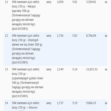
11
SPA hammam üçin deňiz
sany
1,058
5.01
5,304.81
sany
duzy 250 g – Narpyz
ýaprakly 500 gr.
(Türkmenistanyň Saglygy
goraýyş we derman
senagaty ministrligi)
(ýüzt.815083)
12
SPA hammam üçin deňiz
sany
1,736
5.02
8,706.04
sany
duzy 250 gr - Üzärligiň
dänesi we oty bilen 500 gr.
(Türkmenistanyň Saglygy
goraýyş we derman
senagaty ministrligi)
(ýüzt.815083)
13
SPA hammam üçin deňiz
sany
2,149
5.14
11,052.31
sany
duzy 250 gr -
Çopantelpegiň gülleri bilen
500 gr. (Türkmenistanyň
Saglygy goraýyş we derman
senagaty ministrligi)
(ýüzt.815083)
14
SPA hammam üçin deňiz
sany
1,737
5.19
9,006.35
sany
duzy 250 gr – Itburun