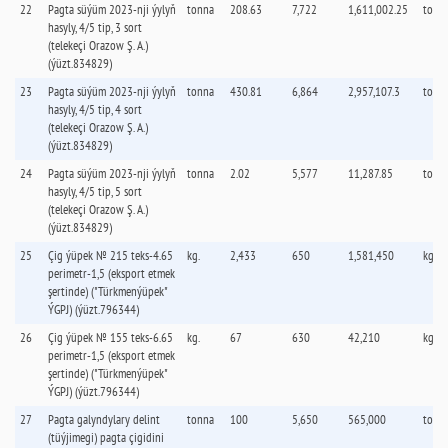
22
Pagta süýüm 2023-nji ýylyň
tonna
208.63
7,722
1,611,002.25
tonn
hasyly, 4/5 tip, 3 sort
(telekeçi Orazow Ş. А.)
(ýüzt.834829)
23
Pagta süýüm 2023-nji ýylyň
tonna
430.81
6,864
2,957,107.3
tonn
hasyly, 4/5 tip, 4 sort
(telekeçi Orazow Ş. А.)
(ýüzt.834829)
24
Pagta süýüm 2023-nji ýylyň
tonna
2.02
5,577
11,287.85
tonn
hasyly, 4/5 tip, 5 sort
(telekeçi Orazow Ş. А.)
(ýüzt.834829)
25
Çig ýüpek № 215 teks-4.65
kg.
2,433
650
1,581,450
kg.
perimetr-1,5 (eksport etmek
şertinde) ("Türkmenýüpek"
ÝGPJ) (ýüzt.796344)
26
Çig ýüpek № 155 teks-6.65
kg.
67
630
42,210
kg.
perimetr-1,5 (eksport etmek
şertinde) ("Türkmenýüpek"
ÝGPJ) (ýüzt.796344)
27
Pagta galyndylary delint
tonna
100
5,650
565,000
tonn
(tüýjimegi) pagta çigidini