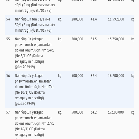
40/1) Ring (Dokma senagaty
ministrligi) (ýüzt.701775)
54
Nah ýüplük Nm 51/1 (Ne
kg.
280,000
41.4
11,592,000
kg.
30/1) Ring (Dokma senagaty
ministrligi) (ýüzt.701776)
55
Nah ýüplük ýekegat
kg.
500,000
31.5
15,750,000
kg.
pnewmomeh. enjamlardan
dokma önüm. üçin Nm 14/1
(Ne 8/1) OE (Dokma
senagaty ministrligi)
(ýüzt.702949)
56
Nah ýüplük ýekegat
kg.
500,000
32.4
16,200,000
kg.
pnewmomeh. enjamlardan
dokma önüm. üçin Nm 17/1
(Ne 10/1) OE (Dokma
senagaty ministrligi)
(ýüzt.702949)
57
Nah ýüplük ýekegat
kg.
500,000
34.2
17,100,000
kg.
pnewmomeh. enjamlardan
dokma önüm. üçin Nm 27/1
(Ne 16/1) OE (Dokma
senagaty ministrligi)