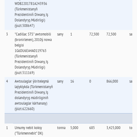
WDB2201781A243936
(Türkmenistanyň
Prezidentiniň Diwany, Iş
Dolandyryş Müdirligi)
(ýuzt.508647)
3
"Cadillac STS" awtomobili
sany
1
72,500
72,500
sany
(bronirlenen), 2010ý. nowa
belgisi
1G6DU6EA4A0119765
(Türkmenistanyň
Prezidentiniň Diwany, Iş
Dolandyryş Müdirligi)
(ýuzt.511169)
4
Awtoulaglar ýöriteleşmä
sany
16
0
866,000
sany
laýyklykda (Türkmenistanyň
Prezidentiniň Diwany, Iş
dolandyryş müdirliginiň
awtoulaglar kärhanasy)
(ýüzt.622660)
1
Umumy nebit koksy
tonna
5,000
685
3,425,000
tonn
("Türkmennebit" DK)