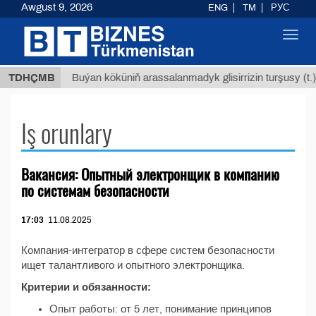
Awgust 9, 2026
ENG
TM
РУС
Toggl
navig
,8 ТМТ
TDHÇMB
Buýan köküniň arassalanmadyk glisirrizin turşusy (t.)
Iş orunlary
Вакансия: Опытный электронщик в компанию
по системам безопасности
17:03
11.08.2025
Компания-интегратор в сфере систем безопасности
ищет талантливого и опытного электронщика.
Критерии и обязанности:
Опыт работы: от 5 лет, понимание принципов