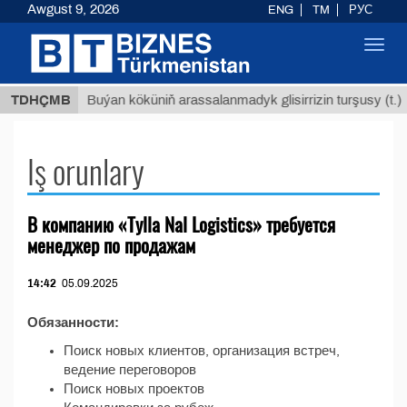
Awgust 9, 2026
ENG
TM
РУС
Toggl
navig
8 ТМТ
TDHÇMB
Buýan köküniň arassalanmadyk glisirrizin turşusy (t.)
Iş orunlary
В компанию «Tylla Nal Logistics» требуется
менеджер по продажам
14:42
05.09.2025
Обязанности:
Поиск новых клиентов, организация встреч,
ведение переговоров
Поиск новых проектов