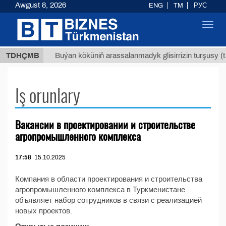
Awgust 8, 2026
ENG
TM
РУС
Toggl
navig
,8 ТМТ
TDHÇMB
Buýan köküniň arassalanmadyk glisirrizin turşusy (t.)
Iş orunlary
Вакансии в проектировании и строительстве
агропромышленного комплекса
17:58
15.10.2025
Компания в области проектирования и строительства
агропромышленного комплекса в Туркменистане
объявляет набор сотрудников в связи с реализацией
новых проектов.