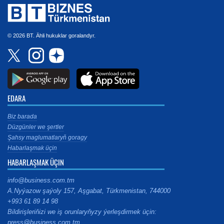
© 2026 BT. Ähli hukuklar goralandyr.
EDARA
Biz barada
Düzgünler we şertler
Şahsy maglumatlaryň goragy
Habarlaşmak üçin
HABARLAŞMAK ÜÇIN
info@business.com.tm
A.Nyýazow şaýoly 157, Aşgabat, Türkmenistan, 744000
+993 61 89 14 98
Bildirişleriňizi we iş orunlaryňyzy ýerleşdirmek üçin:
press@business.com.tm