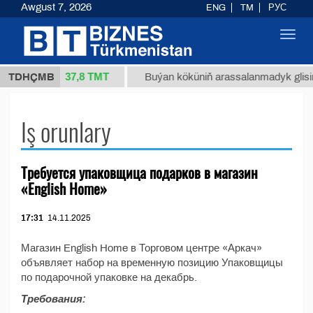
Awgust 7, 2026
ENG
TM
РУС
Toggl
navig
37,8 ТМТ
m 34/1 (kg.)
TDHÇMB
Buýan köküniň arassalanmadyk glisirri
Iş orunlary
Требуется упаковщица подарков в магазин
«English Home»
17:31
14.11.2025
Магазин English Home в Торговом центре «Аркач»
объявляет набор на временную позицию Упаковщицы
по подарочной упаковке на декабрь.
Требования: