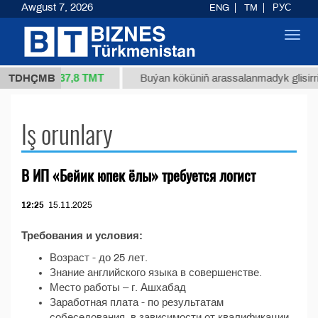
Awgust 7, 2026
ENG
TM
РУС
Toggl
navig
37,8 ТМТ
34/1 (kg.)
TDHÇMB
Buýan köküniň arassalanmadyk glisirrizi
Iş orunlary
В ИП «Бейик юпек ёлы» требуется логист
12:25
15.11.2025
Требования и условия:
Возраст - до 25 лет.
Знание английского языка в совершенстве.
Место работы – г. Ашхабад
Заработная плата - по результатам
собеседования, в зависимости от квалификации