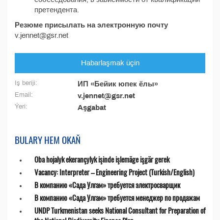
претендента.
Резюме присылать на электронную почту
v.jennet@gsr.net
Habarlaşmak üçin
Iş beriji:
ИП «Бейик юпек ёлы»
Email:
v.jennet@gsr.net
Ýeri:
Aşgabat
BULARY HEM OKAŇ
Oba hojalyk ekerançylyk işinde işlemäge işgär gerek
Vacancy: Interpreter – Engineering Project (Turkish/English)
В компанию «Сада Улгам» требуется электросварщик
В компанию «Сада Улгам» требуется менеджер по продажам
UNDP Turkmenistan seeks National Consultant for Preparation of