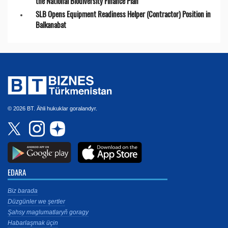
the National Biodiversity Finance Plan
SLB Opens Equipment Readiness Helper (Contractor) Position in
Balkanabat
© 2026 BT. Ähli hukuklar goralandyr.
EDARA
Biz barada
Düzgünler we şertler
Şahsy maglumatlaryň goragy
Habarlaşmak üçin