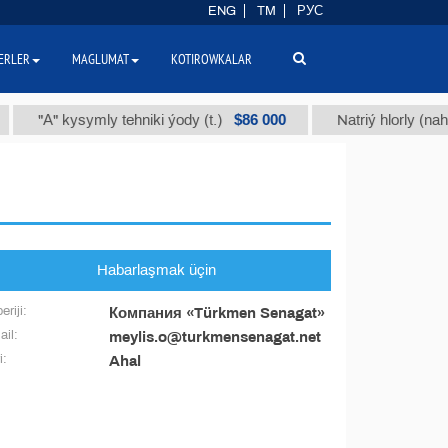
ENG
TM
РУС
ERLER
MAGLUMAT
KOTIROWKALAR
$86 000
"А" kysymly tehniki ýody (t.)
Natriý hlorly (nahar
Habarlaşmak üçin
eriji:
Компания «Türkmen Senagat»
il:
meylis.o@turkmensenagat.net
i:
Ahal