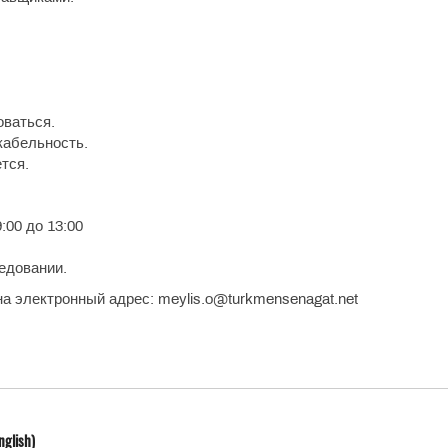
оваться.
кабельность.
тся.
:00 до 13:00
едовании.
а электронный адрес: meylis.o@turkmensenagat.net
nglish)