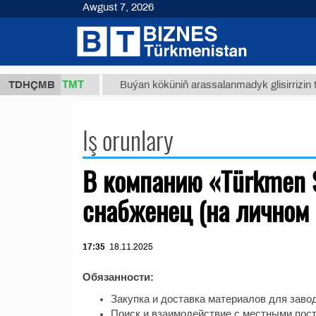
Awgust 7, 2026
37,8 ТМТ
(kg.)
TDHÇMB
Buýan köküniň arassalanmadyk glisirrizin tur
Iş orunlary
В компанию «Türkmen 
снабженец (на личном
17:35
18.11.2025
Обязанности:
Закупка и доставка материалов для заво
Поиск и взаимодействие с местными пос