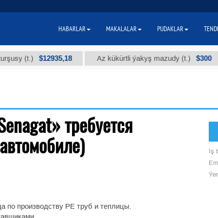
HABARLAR
MAKALALAR
PUDAKLAR
TEND
$12935,18
$300
şusy (t.)
Az kükürtli ýakyş mazudy (t.)
Senagat» требуется
 автомобиле)
Iş b
Ema
Ýer
да по производству PE труб и теплицы.
тавщиками.