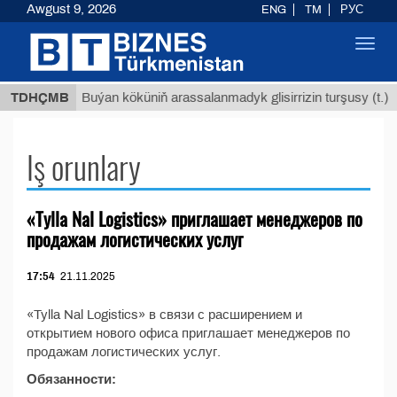
Awgust 9, 2026
ENG
TM
РУС
Toggl
navig
 ТМТ
$
TDHÇMB
Buýan köküniň arassalanmadyk glisirrizin turşusy (t.)
Iş orunlary
«Tylla Nal Logistics» приглашает менеджеров по
продажам логистических услуг
17:54
21.11.2025
«Tylla Nal Logistics» в связи с расширением и
открытием нового офиса приглашает менеджеров по
продажам логистических услуг.
Обязанности: