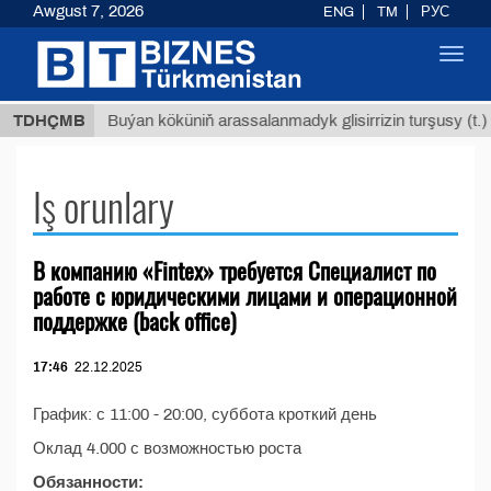
Awgust 7, 2026
ENG
TM
РУС
Toggl
navig
8 ТМТ
TDHÇMB
Buýan köküniň arassalanmadyk glisirrizin turşusy (t.)
Iş orunlary
В компанию «Fintex» требуется Специалист по
работе с юридическими лицами и операционной
поддержке (back office)
17:46
22.12.2025
График: с 11:00 - 20:00, суббота кроткий день
Оклад 4.000 с возможностью роста
Обязанности: