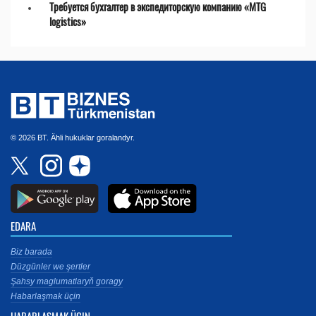
Требуется бухгалтер в экспедиторскую компанию «MTG
logistics»
© 2026 BT. Ähli hukuklar goralandyr.
EDARA
Biz barada
Düzgünler we şertler
Şahsy maglumatlaryň goragy
Habarlaşmak üçin