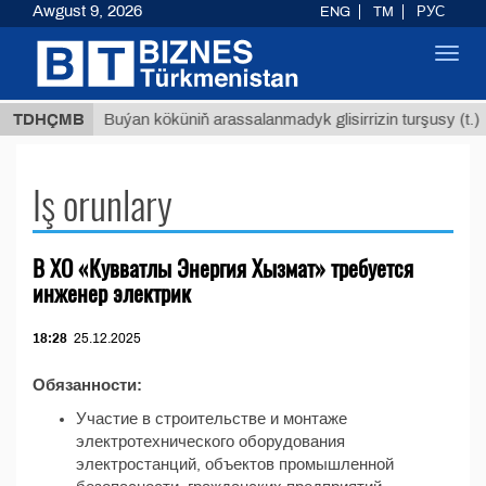
Awgust 9, 2026
ENG
TM
РУС
Toggl
navig
8 ТМТ
TDHÇMB
Buýan köküniň arassalanmadyk glisirrizin turşusy (t.)
Iş orunlary
В ХО «Кувватлы Энергия Хызмат» требуется
инженер электрик
18:28
25.12.2025
Обязанности:
Участие в строительстве и монтаже
электротехнического оборудования
электростанций, объектов промышленной