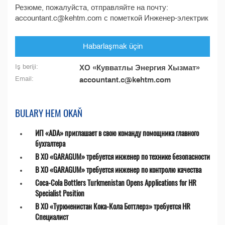
Резюме, пожалуйста, отправляйте на почту:
accountant.c@kehtm.com с пометкой Инженер-электрик
Habarlaşmak üçin
Iş beriji:
ХО «Кувватлы Энергия Хызмат»
Email:
accountant.c@kehtm.com
BULARY HEM OKAŇ
ИП «ADA» приглашает в свою команду помощника главного
бухгалтера
В ХО «GARAGUM» требуется инженер по технике безопасности
В ХО «GARAGUM» требуется инженер по контролю качества
Coca-Cola Bottlers Turkmenistan Opens Applications for HR
Specialist Position
В ХО «Туркменистан Кока-Кола Боттлерз» требуется HR
Специалист