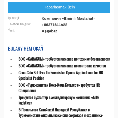
Habarlaşmak üçin
Iş beriji:
Компания «Eminli Maslahat»
Telefon belgisi:
+99371611422
Ýeri:
Aşgabat
BULARY HEM OKAŇ
В ХО «GARAGUM» требуется инженер по технике безопасности
В ХО «GARAGUM» требуется инженер по контролю качества
Coca-Cola Bottlers Turkmenistan Opens Applications for HR
Specialist Position
В ХО «Туркменистан Кока-Кола Боттлерз» требуется HR
Специалист
Требуется бухгалтер в экспедиторскую компанию «MTG
logistics»
В Посольстве Китайской Народной Республики в
Туркменистане открыты вакансии секретаря и охранника-