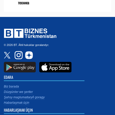
техника
© 2026 BT. Ähli hukuklar goralandyr.
EDARA
Biz barada
Düzgünler we şertler
Şahsy maglumatlaryň goragy
Habarlaşmak üçin
HABARLAŞMAK ÜÇIN