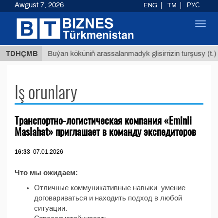
Awgust 7, 2026
ENG
TM
РУС
Toggl
navig
8 ТМТ
TDHÇMB
Buýan köküniň arassalanmadyk glisirrizin turşusy (t.)
Iş orunlary
Транспортно-логистическая компания «Eminli
Maslahat» приглашает в команду экспедиторов
16:33
07.01.2026
Что мы ожидаем:
Отличные коммуникативные навыки умение
договариваться и находить подход в любой
ситуации.