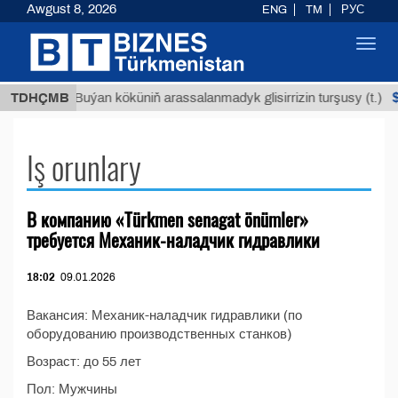
Awgust 8, 2026
ENG
TM
РУС
Toggl
navig
 ТМТ
$
TDHÇMB
Buýan köküniň arassalanmadyk glisirrizin turşusy (t.)
Iş orunlary
В компанию «Türkmen senagat önümler»
требуется Механик-наладчик гидравлики
18:02
09.01.2026
Вакансия: Механик-наладчик гидравлики (по
оборудованию производственных станков)
Возраст: до 55 лет
Пол: Мужчины