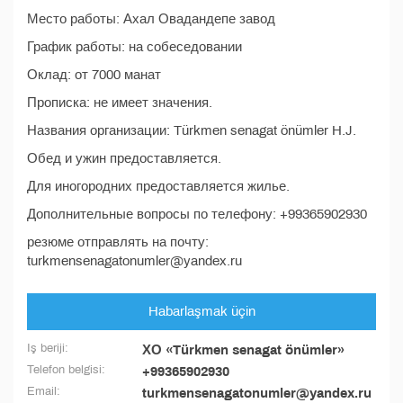
Место работы: Ахал Овадандепе завод
График работы: на собеседовании
Оклад: от 7000 манат
Прописка: не имеет значения.
Названия организации: Türkmen senagat önümler H.J.
Обед и ужин предоставляется.
Для иногородних предоставляется жилье.
Дополнительные вопросы по телефону: +99365902930
резюме отправлять на почту:
turkmensenagatonumler@yandex.ru
Habarlaşmak üçin
Iş beriji:
ХО «Türkmen senagat önümler»
Telefon belgisi:
+99365902930
Email:
turkmensenagatonumler@yandex.ru