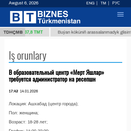
Awgust 6, 2026
ENG
TM
РУС
Toggl
navig
37,8 ТМТ
34/1 (kg.)
TDHÇMB
Buýan köküniň arassalanmadyk glisirrizi
Iş orunlary
В образовательный центр «Мерт Яшлар»
требуется администратор на ресепшн
17:42
14.01.2026
Локация: Ашхабад (центр города);
Пол: женщина;
Возраст: 18-28 лет;