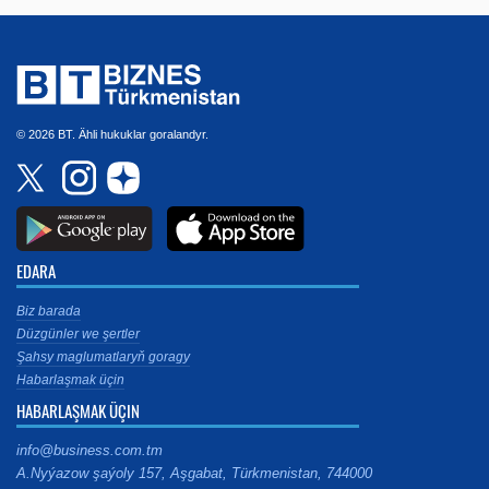
© 2026 BT. Ähli hukuklar goralandyr.
EDARA
Biz barada
Düzgünler we şertler
Şahsy maglumatlaryň goragy
Habarlaşmak üçin
HABARLAŞMAK ÜÇIN
info@business.com.tm
A.Nyýazow şaýoly 157, Aşgabat, Türkmenistan, 744000