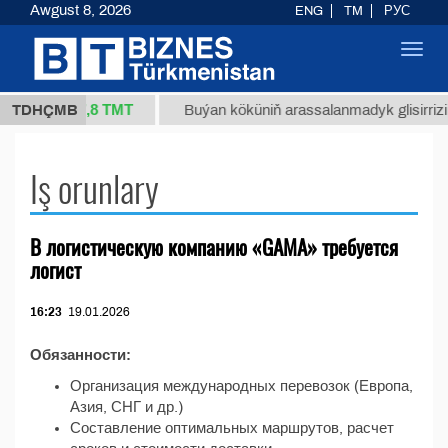
Awgust 8, 2026
ENG
TM
РУС
Toggl
navig
37,8 ТМТ
/1 (kg.)
TDHÇMB
Buýan köküniň arassalanmadyk glisirrizin 
Iş orunlary
В логистическую компанию «GAMA» требуется
логист
16:23
19.01.2026
Обязанности:
Организация международных перевозок (Европа,
Азия, СНГ и др.)
Составление оптимальных маршрутов, расчет