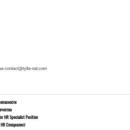
а contact@tylla-nal.com
зопасности
ачества
r HR Specialist Position
я HR Специалист