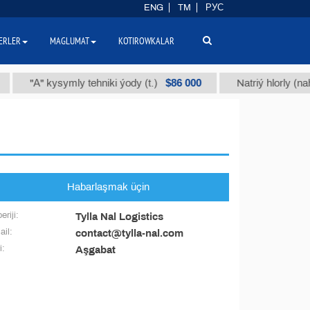
ENG
TM
РУС
ERLER
MAGLUMAT
KOTIROWKALAR
$86 000
"А" kysymly tehniki ýody (t.)
Natriý hlorly (naha
Habarlaşmak üçin
eriji:
Tylla Nal Logistics
il:
contact@tylla-nal.com
i:
Aşgabat