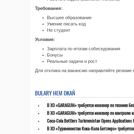
Требования:
Высшее образование
Умение писать код
Не студент
Условия:
Зарплата по итогам собеседования
Бонусы
Реальные задачи и рост
Для отклика на вакансию направляйте резюме н
BULARY HEM OKAŇ
В ХО «GARAGUM» требуется инженер по технике бе
В ХО «GARAGUM» требуется инженер по контролю к
Coca-Cola Bottlers Turkmenistan Opens Applications fo
В ХО «Туркменистан Кока-Кола Боттлерз» требуетс