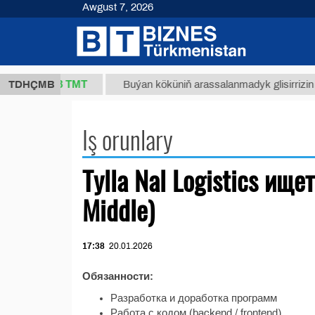
Awgust 7, 2026
37,8 ТМТ
 (kg.)
TDHÇMB
Buýan köküniň arassalanmadyk glisirrizin tu
Iş orunlary
Tylla Nal Logistics ище
Middle)
17:38
20.01.2026
Обязанности:
Разработка и доработка программ
Работа с кодом (backend / frontend)