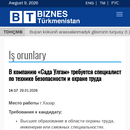
Awgust 9, 2026
ENG
TM
РУС
Toggl
navig
,8 ТМТ
TDHÇMB
Buýan köküniň arassalanmadyk glisirrizin turşusy (t.)
Iş orunlary
В компанию «Сада Улгам» требуется специалист
по технике безопасности и охране труда
14:17
29.01.2026
Место работы
г.Хазар.
Требования к кандидату:
Высшее образование в области охраны труда,
инженерии или смежных специальностях.