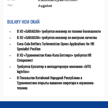
k.assistant@ak-tm.com
Ýeri:
Aşgabat
BULARY HEM OKAŇ
В ХО «GARAGUM» требуется инженер по технике безопасности
В ХО «GARAGUM» требуется инженер по контролю качества
Coca-Cola Bottlers Turkmenistan Opens Applications for HR
Specialist Position
В ХО «Туркменистан Кока-Кола Боттлерз» требуется HR
Специалист
Требуется бухгалтер в экспедиторскую компанию «MTG
logistics»
В Посольстве Китайской Народной Республики в
Туркменистане открыты вакансии секретаря и охранника-
техника