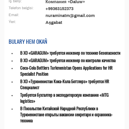
Iş beriji:
Компания «Daluw»
Telefon belgisi:
+99363152373
Email:
nuraminatm@gmail.com
Ýeri:
Aşgabat
BULARY HEM OKAŇ
В ХО «GARAGUM» требуется инженер по технике безопасности
В ХО «GARAGUM» требуется инженер по контролю качества
Coca-Cola Bottlers Turkmenistan Opens Applications for HR
Specialist Position
В ХО «Туркменистан Кока-Кола Боттлерз» требуется HR
Специалист
Требуется бухгалтер в экспедиторскую компанию «MTG
logistics»
В Посольстве Китайской Народной Республики в
Туркменистане открыты вакансии секретаря и охранника-
техника