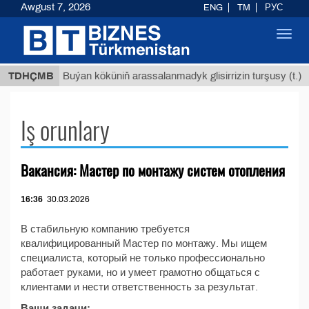
Awgust 7, 2026
ENG
TM
РУС
Toggl
navig
 ТМТ
$
TDHÇMB
Buýan köküniň arassalanmadyk glisirrizin turşusy (t.)
Iş orunlary
Вакансия: Мастер по монтажу систем отопления
16:36
30.03.2026
В стабильную компанию требуется
квалифицированный Мастер по монтажу. Мы ищем
специалиста, который не только профессионально
работает руками, но и умеет грамотно общаться с
клиентами и нести ответственность за результат.
Ваши задачи: