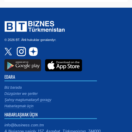
© 2026 BT. Ähli hukuklar goralandyr.
EDARA
Biz barada
Düzgünler we şertler
Şahsy maglumatlaryň goragy
Habarlaşmak üçin
HABARLAŞMAK ÜÇIN
info@business.com.tm
A.Nyýazow şaýoly 157, Aşgabat, Türkmenistan, 744000