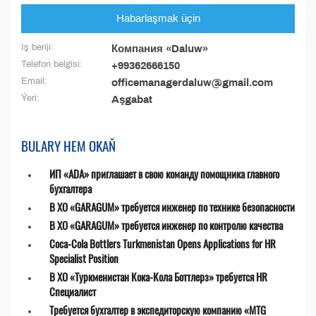
Habarlaşmak üçin
Iş beriji:
Компания «Daluw»
Telefon belgisi:
+99362666150
Email:
officemanagerdaluw@gmail.com
Ýeri:
Aşgabat
BULARY HEM OKAŇ
ИП «ADA» приглашает в свою команду помощника главного
бухгалтера
В ХО «GARAGUM» требуется инженер по технике безопасности
В ХО «GARAGUM» требуется инженер по контролю качества
Coca-Cola Bottlers Turkmenistan Opens Applications for HR
Specialist Position
В ХО «Туркменистан Кока-Кола Боттлерз» требуется HR
Специалист
Требуется бухгалтер в экспедиторскую компанию «MTG