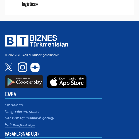
logistics»
© 2026 BT. Ähli hukuklar goralandyr.
EDARA
Biz barada
Düzgünler we şertler
Şahsy maglumatlaryň goragy
Habarlaşmak üçin
HABARLAŞMAK ÜÇIN