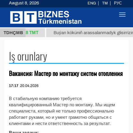
Awgust 8, 2026
ENG
TM
РУС
Toggl
navig
37,8 ТМТ
1 (kg.)
TDHÇMB
Buýan köküniň arassalanmadyk glisirrizin t
Iş orunlary
Вакансия: Мастер по монтажу систем отопления
17:17
20.04.2026
В стабильную компанию требуется
квалифицированный Мастер по монтажу. Мы ищем
специалиста, который не только профессионально
работает руками, но и умеет грамотно общаться с
клиентами и нести ответственность за результат.
Ваши задачи: