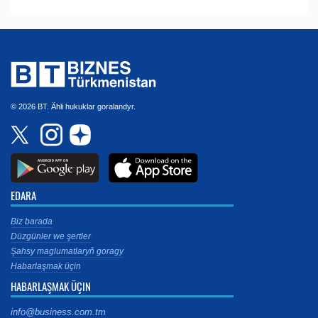
© 2026 BT. Ähli hukuklar goralandyr.
EDARA
Biz barada
Düzgünler we şertler
Şahsy maglumatlaryň goragy
Habarlaşmak üçin
HABARLAŞMAK ÜÇIN
info@business.com.tm