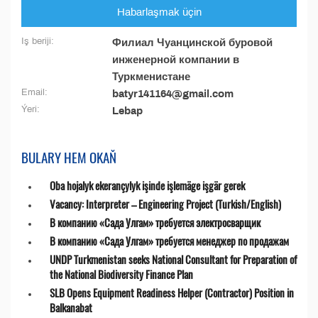
Habarlaşmak üçin
Iş beriji:
Филиал Чуанцинской буровой
инженерной компании в
Туркменистане
Email:
batyr141164@gmail.com
Ýeri:
Lebap
BULARY HEM OKAŇ
Oba hojalyk ekerançylyk işinde işlemäge işgär gerek
Vacancy: Interpreter – Engineering Project (Turkish/English)
В компанию «Сада Улгам» требуется электросварщик
В компанию «Сада Улгам» требуется менеджер по продажам
UNDP Turkmenistan seeks National Consultant for Preparation of
the National Biodiversity Finance Plan
SLB Opens Equipment Readiness Helper (Contractor) Position in
Balkanabat