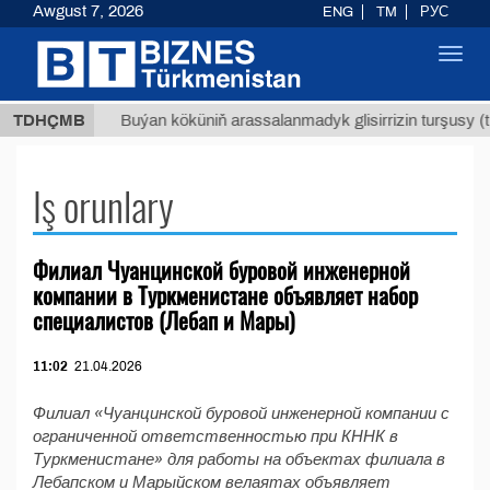
Awgust 7, 2026
ENG
TM
РУС
Toggl
navig
 ТМТ
$
TDHÇMB
Buýan köküniň arassalanmadyk glisirrizin turşusy (t.)
Iş orunlary
Филиал Чуанцинской буровой инженерной
компании в Туркменистане объявляет набор
специалистов (Лебап и Мары)
11:02
21.04.2026
Филиал «Чуанцинской буровой инженерной компании с
ограниченной ответственностью при КННК в
Туркменистане» для работы на объектах филиала в
Лебапском и Марыйском велаятах объявляет