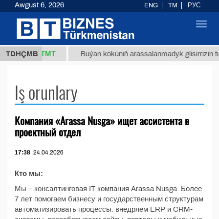
Awgust 6, 2026
ENG
TM
РУС
Toggl
navig
37,8 ТМТ
(kg.)
TDHÇMB
Buýan köküniň arassalanmadyk glisirrizin turş
Iş orunlary
Компания «Arassa Nusga» ищет ассистента в
проектный отдел
17:38
24.04.2026
Кто мы:
Мы – консалтинговая IT компания Arassa Nusga. Более
7 лет помогаем бизнесу и государственным структурам
автоматизировать процессы: внедряем ERP и CRM-