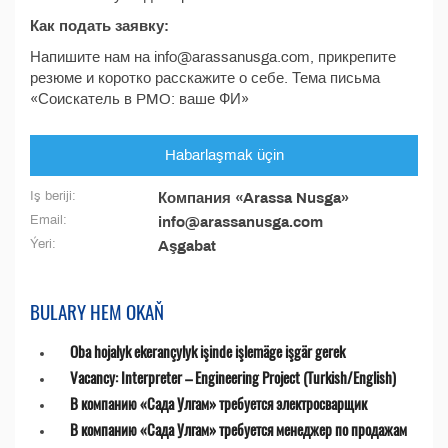
Как подать заявку:
Напишите нам на info@arassanusga.com, прикрепите
резюме и коротко расскажите о себе. Тема письма
«Соискатель в PMO: ваше ФИ»
Habarlaşmak üçin
Iş beriji:
Компания «Arassa Nusga»
Email:
info@arassanusga.com
Ýeri:
Aşgabat
BULARY HEM OKAŇ
Oba hojalyk ekerançylyk işinde işlemäge işgär gerek
Vacancy: Interpreter – Engineering Project (Turkish/English)
В компанию «Сада Улгам» требуется электросварщик
В компанию «Сада Улгам» требуется менеджер по продажам