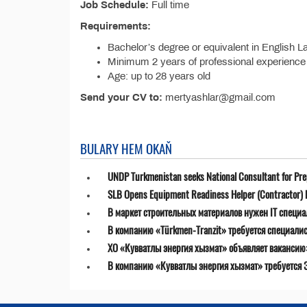
Job Schedule:
Full time
Requirements:
Bachelor’s degree or equivalent in English 
Minimum 2 years of professional experience
Age: up to 28 years old
Send your CV to:
mertyashlar@gmail.com
BULARY HEM OKAŇ
UNDP Turkmenistan seeks National Consultant for Prepa
SLB Opens Equipment Readiness Helper (Contractor) P
В маркет строительных материалов нужен IT специа
В компанию «Türkmen-Tranzit» требуется специалист
ХО «Кувватлы энергия хызмат» объявляет ваканси
В компанию «Кувватлы энергия хызмат» требуется 