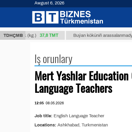
Awgust 6, 2026
37,8 ТМТ
 1, Nm 34/1 (kg.)
TDHÇMB
Buýan köküniň arassalanmadyk gli
Iş orunlary
Mert Yashlar Education 
Language Teachers
12:05
08.05.2026
Job title:
English Language Teacher
Locations:
Ashkhabad, Turkmenistan