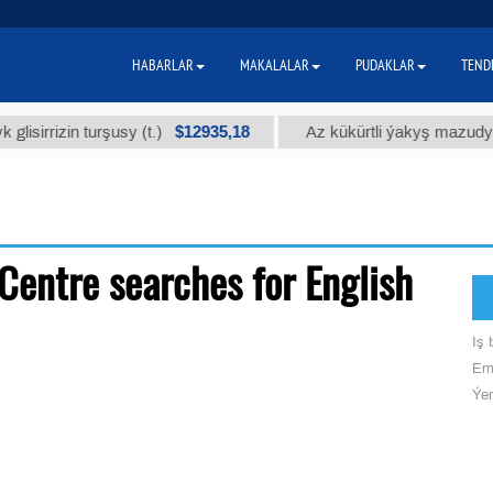
HABARLAR
MAKALALAR
PUDAKLAR
TEND
$12935,18
sirrizin turşusy (t.)
Az kükürtli ýakyş mazudy (t
Centre searches for English
Iş b
Ema
Ýer