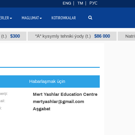
ENG
TM
РУС
ERLER
MAGLUMAT
KOTIROWKALAR
$300
$86 000
.)
"А" kysymly tehniki ýody (t.)
Natriý 
Habarlaşmak üçin
eriji:
Mert Yashlar Education Centre
il:
mertyashlar@gmail.com
i:
Aşgabat