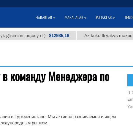
HABARLAR
MAKALALAR
PUDAKLAR
TEND
$12935,18
isirrizin turşusy (t.)
Az kükürtli ýakyş mazudy (
т в команду Менеджера по
Iş b
Ema
Ýer
ания в Туркменистане. Мы активно развиваемся и ищем
международным рынком.