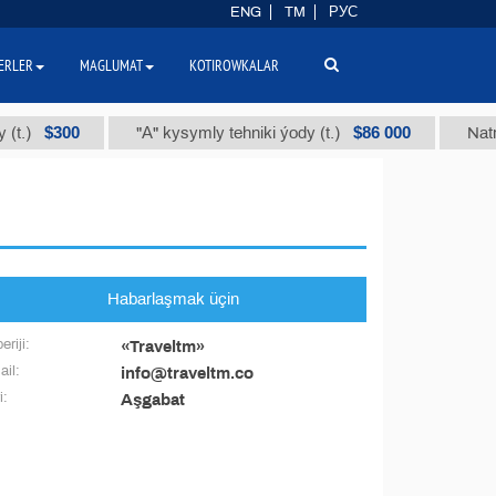
ENG
TM
РУС
ERLER
MAGLUMAT
KOTIROWKALAR
$300
$86 000
t.)
"А" kysymly tehniki ýody (t.)
Natriý
Habarlaşmak üçin
eriji:
«Traveltm»
il:
info@traveltm.co
i:
Aşgabat