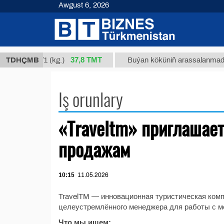
Awgust 6, 2026
37,8 ТМТ
t 1, Nm 34/1 (kg.)
TDHÇMB
Buýan köküniň arassalanmadyk gl
Iş orunlary
«Traveltm» приглашае
продажам
10:15
11.05.2026
TravelTM — инновационная туристическая комп
целеустремлённого менеджера для работы с 
Что мы ищем: