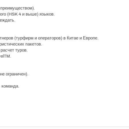
т преимуществом).
кого (HSK 4 и выше) языков.
еждать.
неров (турфирм и операторов) в Китае и Европе.
ристических пакетов.
расчет туров.
velTM.
не ограничен).
 команда.