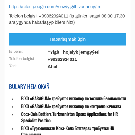
https://sites.google.com/view/yigithjvacancy/tm
Telefon belgisi: +99362924011 (iş günleri sagat 08:00-17:30
aralygynda habarlaşyp bilersiňiz!)
Habarlaşmak üçin
Iş beriji:
“Ýigit” hojalyk jemgyýeti
Telefon belgisi:
+99362924011
Ýeri:
Ahal
BULARY HEM OKAŇ
В ХО «GARAGUM» требуется инженер по технике безопасности
В ХО «GARAGUM» требуется инженер по контролю качества
Coca-Cola Bottlers Turkmenistan Opens Applications for HR
Specialist Position
В ХО «Туркменистан Кока-Кола Боттлерз» требуется HR
Специалист