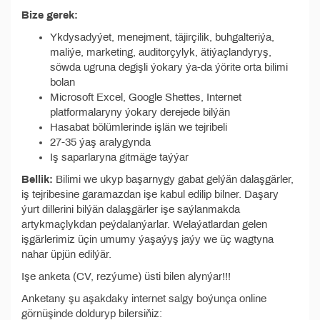
Bize gerek:
Ykdysadyýet, menejment, täjirçilik, buhgalteriýa,
maliýe, marketing, auditorçylyk, ätiýaçlandyryş,
söwda ugruna degişli ýokary ýa-da ýörite orta bilimi
bolan
Microsoft Excel, Google Shettes, Internet
platformalaryny ýokary derejede bilýän
Hasabat bölümlerinde işlän we tejribeli
27-35 ýaş aralygynda
Iş saparlaryna gitmäge taýýar
Bellik:
Bilimi we ukyp başarnygy gabat gelýän dalaşgärler,
iş tejribesine garamazdan işe kabul edilip bilner. Daşary
ýurt dillerini bilýän dalaşgärler işe saýlanmakda
artykmaçlykdan peýdalanýarlar. Welaýatlardan gelen
işgärlerimiz üçin umumy ýaşaýyş jaýy we üç wagtyna
nahar üpjün edilýär.
Işe anketa (CV, rezýume) üsti bilen alynýar!!!
Anketany şu aşakdaky internet salgy boýunça online
görnüşinde dolduryp bilersiňiz: