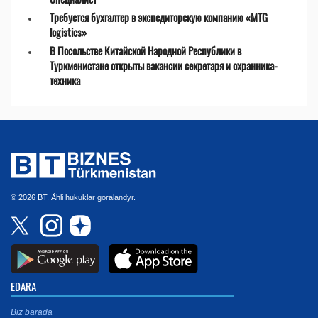
Требуется бухгалтер в экспедиторскую компанию «MTG
logistics»
В Посольстве Китайской Народной Республики в
Туркменистане открыты вакансии секретаря и охранника-
техника
© 2026 BT. Ähli hukuklar goralandyr.
EDARA
Biz barada