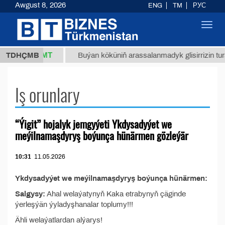
Awgust 8, 2026
ENG
TM
РУС
Toggl
navig
37,8 ТМТ
kg.)
TDHÇMB
Buýan köküniň arassalanmadyk glisirrizin turşu
Iş orunlary
“Ýigit” hojalyk jemgyýeti Ykdysadyýet we
meýilnamaşdyryş boýunça hünärmen gözleýär
10:31
11.05.2026
Ykdysadyýet we meýilnamaşdyryş boýunça hünärmen:
Salgysy:
Ahal welaýatynyň Kaka etrabynyň çäginde
ýerleşýän ýyladyşhanalar toplumy!!!
Ähli welaýatlardan alýarys!