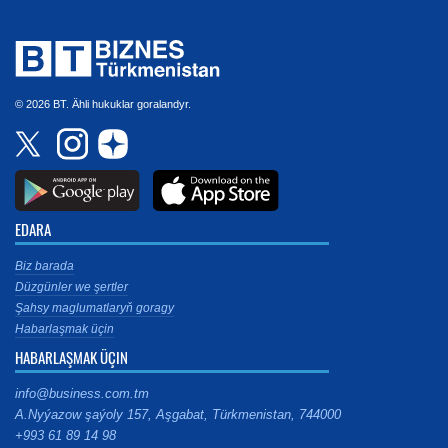
© 2026 BT. Ähli hukuklar goralandyr.
EDARA
Biz barada
Düzgünler we şertler
Şahsy maglumatlaryň goragy
Habarlaşmak üçin
HABARLAŞMAK ÜÇIN
info@business.com.tm
A.Nyýazow şaýoly 157, Aşgabat, Türkmenistan, 744000
+993 61 89 14 98