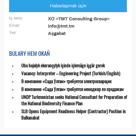
Habarlaşmak üçin
Iş beriji:
ХО «TMT Consulting Group»
Email:
info@tmt.tm
Ýeri:
Aşgabat
BULARY HEM OKAŇ
Oba hojalyk ekerançylyk işinde işlemäge işgär gerek
Vacancy: Interpreter – Engineering Project (Turkish/English)
В компанию «Сада Улгам» требуется электросварщик
В компанию «Сада Улгам» требуется менеджер по продажам
UNDP Turkmenistan seeks National Consultant for Preparation of
the National Biodiversity Finance Plan
SLB Opens Equipment Readiness Helper (Contractor) Position in
Balkanabat