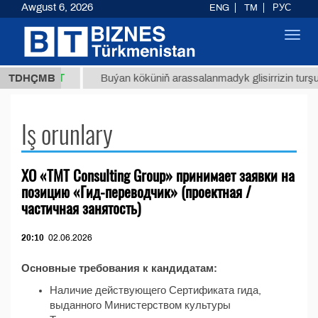
Awgust 6, 2026
ENG
TM
РУС
Toggl
navig
37,8 ТМТ
.)
TDHÇMB
Buýan köküniň arassalanmadyk glisirrizin turşus
Iş orunlary
ХО «TMT Consulting Group» принимает заявки на
позицию «Гид-переводчик» (проектная /
частичная занятость)
20:10
02.06.2026
Основные требования к кандидатам:
Наличие действующего Сертификата гида,
выданного Министерством культуры