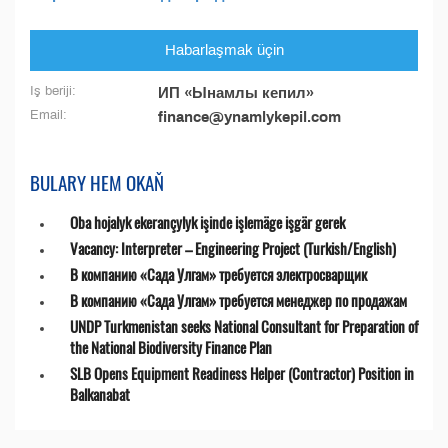
Habarlaşmak üçin
Iş beriji:
ИП «Ынамлы кепил»
Email:
finance@ynamlykepil.com
BULARY HEM OKAŇ
Oba hojalyk ekerançylyk işinde işlemäge işgär gerek
Vacancy: Interpreter – Engineering Project (Turkish/English)
В компанию «Сада Улгам» требуется электросварщик
В компанию «Сада Улгам» требуется менеджер по продажам
UNDP Turkmenistan seeks National Consultant for Preparation of
the National Biodiversity Finance Plan
SLB Opens Equipment Readiness Helper (Contractor) Position in
Balkanabat