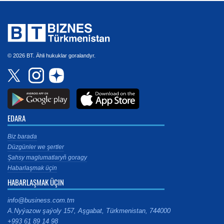
© 2026 BT. Ähli hukuklar goralandyr.
EDARA
Biz barada
Düzgünler we şertler
Şahsy maglumatlaryň goragy
Habarlaşmak üçin
HABARLAŞMAK ÜÇIN
info@business.com.tm
A.Nyýazow şaýoly 157, Aşgabat, Türkmenistan, 744000
+993 61 89 14 98