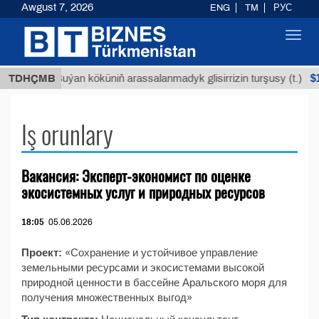
Awgust 7, 2026
ENG
TM
РУС
Toggl
navig
Т
$129
TDHÇMB
Buýan köküniň arassalanmadyk glisirrizin turşusy (t.)
Iş orunlary
Вакансия: Эксперт-экономист по оценке
экосистемных услуг и природных ресурсов
18:05
05.06.2026
Проект:
«Сохранение и устойчивое управление
земельными ресурсами и экосистемами высокой
природной ценности в бассейне Аральского моря для
получения множественных выгод»