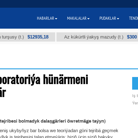
HABARLAR
MAKALALAR
PUDAKLAR
TEND
$12935,18
$300
urşusy (t.)
Az kükürtli ýakyş mazudy (t.)
boratoriýa hünärmeni
är
Iş b
Ýer
tejribesi bolmadyk dalaşgärleri öwretmäge taýyn)
kirleniş ukybyňyz bar bolsa we teoriýadan göni tejribä geçmek
lyk iş tejribesini talap etmeýäris: biziň üçin siziň hakyky