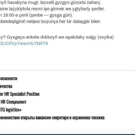
anyň hasabyna mugt, lezzetli gyzgyn günorta nahary.
ne laýyklykda resmi işe girmek we ygtybarly şertler.
dan 18:00-a çenli (şenbe — gysga gün).
deşliginiň netijesi boýunça her bir dalaşgär bilen
rmy? Gysgaça anketa dolduryň we aşakdaky salgy (ssylka)
.gle/2JCPzyYwsvHLYbRT9
зопасности
ачества
r HR Specialist Position
я HR Специалист
G logistics»
ркменистане открыты вакансии секретаря и охранника-техника