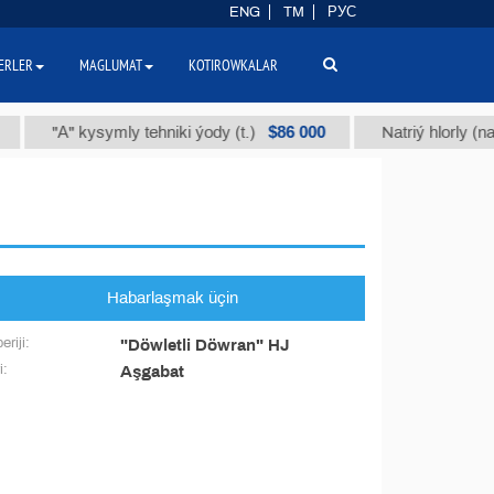
ENG
TM
РУС
ERLER
MAGLUMAT
KOTIROWKALAR
$86 000
"А" kysymly tehniki ýody (t.)
Natriý hlorly (nah
Habarlaşmak üçin
eriji:
"Döwletli Döwran" HJ
i:
Aşgabat