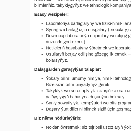
bilimleriňiz, takyklygyňyz we tehnologik kompan
Esasy wezipeler:
Laboratoriýa barlaglaryny we fiziki-himiki ana
Synag we barlag üçin nusgalary (probalary
Döwrebap laboratoriýa enjamlary we ölçeg gü
ýüzünde görkezeris).
Netijeleriň hasabatyny ýöretmek we laborato
Usullaryň berjaý edilişine gözegçilik etmek 
bolarsyňyz.
Dalaşgärden garaşylýan talaplar:
Ýokary bilim: umumy himiýa, himiki tehnolo
Bize siziň bilim binýadyňyz gerek.
Takyklyk we seresaplylyk: siz işiňize örän ün
ýalňyşlygyň bahasyna düşünýän bolmaly.
Sanly sowatlylyk: kompýuteri we ofis prog
Daşary ýurt dillerini bilmek siziň üçin goşma
Biz näme hödürleýäris:
Noldan öwretmek: siz tejribeli ustozlaryň ý