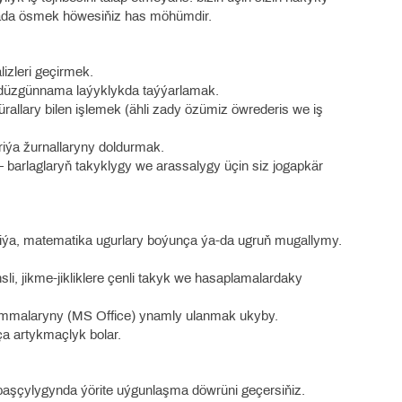
iýada ösmek höwesiňiz has möhümdir.
lizleri geçirmek.
) düzgünnama laýyklykda taýýarlamak.
rallary bilen işlemek (ähli zady özümiz öwrederis we iş
riýa žurnallaryny doldurmak.
— barlaglaryň takyklygy we arassalygy üçin siz jogapkär
giýa, matematika ugurlary boýunça ýa-da ugruň mugallymy.
sli, jikme-jikliklere çenli takyk we hasaplamalardaky
rammalaryny (MS Office) ynamly ulanmak ukyby.
ça artykmaçlyk bolar.
olbaşçylygynda ýörite uýgunlaşma döwrüni geçersiňiz.