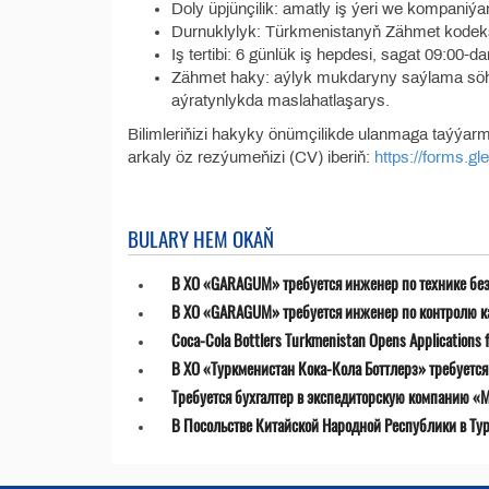
Doly üpjünçilik: amatly iş ýeri we kompaniý
Durnuklylyk: Türkmenistanyň Zähmet kodeksi
Iş tertibi: 6 günlük iş hepdesi, sagat 09:00-
Zähmet haky: aýlyk mukdaryny saýlama söhbet
aýratynlykda maslahatlaşarys.
Bilimleriňizi hakyky önümçilikde ulanmaga taýýa
arkaly öz rezýumeňizi (CV) iberiň:
https://forms
BULARY HEM OKAŇ
В ХО «GARAGUM» требуется инженер по технике бе
В ХО «GARAGUM» требуется инженер по контролю к
Coca-Cola Bottlers Turkmenistan Opens Applications fo
В ХО «Туркменистан Кока-Кола Боттлерз» требуетс
Требуется бухгалтер в экспедиторскую компанию «MT
В Посольстве Китайской Народной Республики в Ту