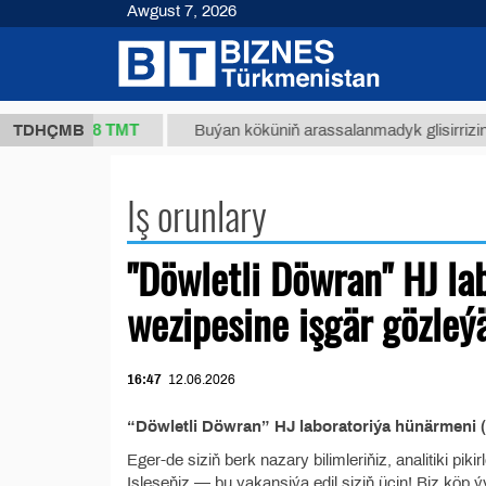
Awgust 7, 2026
37,8 ТМТ
1 (kg.)
TDHÇMB
Buýan köküniň arassalanmadyk glisirrizin t
Iş orunlary
"Döwletli Döwran" HJ la
wezipesine işgär gözleý
16:47
12.06.2026
“Döwletli Döwran” HJ laboratoriýa hünärmeni (
Eger-de siziň berk nazary bilimleriňiz, analitiki pi
Isleseňiz — bu vakansiýa edil siziň üçin! Biz köp ýyl