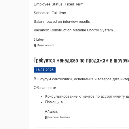
Employee Status: Fixed Term
Schedule: Full-time
Salary: based on interview results
Vacancy: Construction Material Control System...
Lebap
Daewoo E&C
Требуется менеджер по продажам в шоурум
16.07.2026
В шоурум сантехники, освещения и товаров для инте
Обязанности:
Консультирование клиентов по ассортименту 
Помощь в...
Aşgabat
Hamman furniture