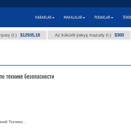
HABARLAR
MAKALALAR
PUDAKLAR
TEND
$12935,18
$300
(t.)
Az kükürtli ýakyş mazudy (t.)
"
по технике безопасности
ний Техники...