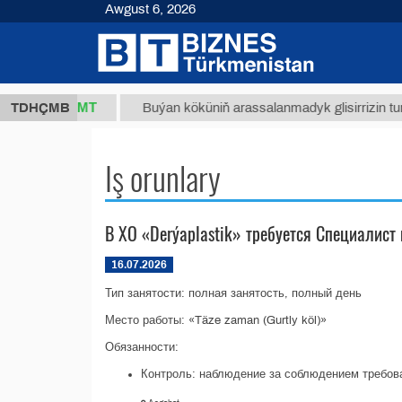
Awgust 6, 2026
37,8 ТМТ
TDHÇMB
Buýan köküniň arassalanmadyk glisirrizin turşusy 
Iş orunlary
В ХО «Derýaplastik» требуется Специалист 
16.07.2026
Тип занятости: полная занятость, полный день
Место работы: «Täze zaman (Gurtly köl)»
Обязанности:
Контроль: наблюдение за соблюдением требова