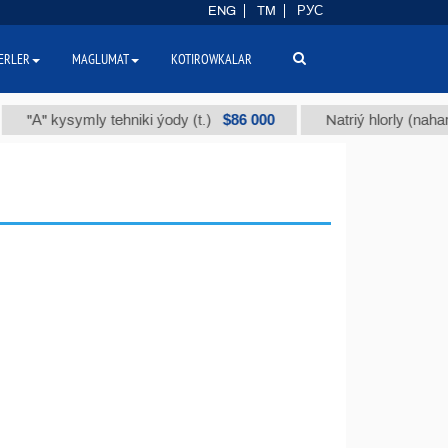
ENG
TM
РУС
ERLER
MAGLUMAT
KOTIROWKALAR
$86 000
А" kysymly tehniki ýody (t.)
Natriý hlorly (nahar duzy