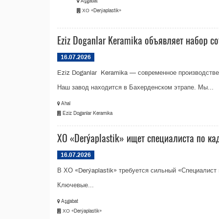
Aşgabat
ХО «Derýaplastik»
Eziz Doganlar Keramika объявляет набор с
16.07.2026
Eziz Doganlar Keramika — современное производстве
Наш завод находится в Бахерденском этрапе. Мы...
Ahal
Eziz Doganlar Keramika
ХО «Derýaplastik» ищет специалиста по ка
16.07.2026
В ХО «Derýaplastik» требуется сильный «Специалист
Ключевые...
Aşgabat
ХО «Derýaplastik»