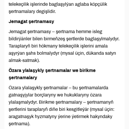
telekeçilik işlerinde baglaşylýan aglaba köpçülik
şertnamalary degişlidir.
Jemagat şertnamasy
Jemagat şertnamasy – şertnama hemme isleg
bildirýänler bilen birmeňzeş şertlerde baglaşylmalydyr.
Taraplaryň biri hökmany telekeçilik işlerini amala
aşyrýan şahs bolmalydyr (mysal üçin, dükanda satyn
almak-satmak).
Özara ylalaşykly şertnamalar we birikme
şertnamalary
Özara ylalaşykly şertnamalar – bu şertnamalarda
gatnaşyjylar borçlaryny we hukuklaryny özara
ylalaşmalydyr. Birikme şertnamalary – şertnamanyň
şertlerini taraplaryň diňe biri kesgitleýär (mysal üçin:
aragatnaşyk hyzmatyny ýerine ýetirmek hakyndaky
şertnama).