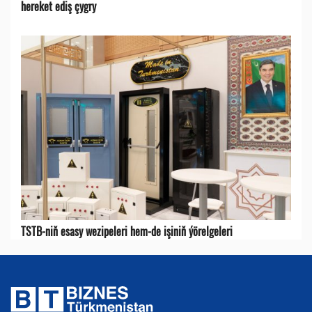
hereket ediş çygry
TSTB-niň esasy wezipeleri hem-de işiniň ýörelgeleri