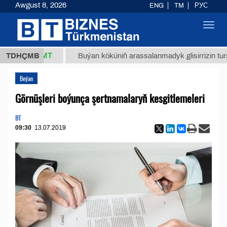
Awgust 8, 2026
ENG
TM
РУС
Toggl
navig
37,8 ТМТ
)
TDHÇMB
Buýan köküniň arassalanmadyk glisirrizin turşusy 
Beýan
Görnüşleri boýunça şertnamalaryň kesgitlemeleri
BT
09:30
13.07.2019