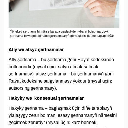
Ýönekeý şertnama bir närse barada gepleşikden ybarat bolup, garyşyk
şertnama birwagtda birnäçe şertnamalaryň görnüşlerini özüne baglap bilýär.
Atly we atsyz şertnamalar
Atly şertnama – bu şertnama göni Raýat kodeksinde
bellenendir (mysal üçin: satyn almak-satmak
şertnamasy), atsyz şertnama – bu şertnamanyň göni
Raýat kodeksine salgylanmasy ýokdur (mysal üçin:
autsorsing şertnamasy).
Hakyky we konsesual şertnamalar
Hakyky şertnama – baglaşmak üçin diňe taraplaryň
ylalaşygy zerur bolman, esasy şertnamanyň närsesini
geçirmek zerurdyr (mysal üçin: karz bermek