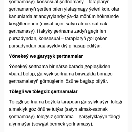
şertnamasy), konsesual şertnamasy – taraplaryň
şertnamanyň şertleri bilen ylalaşmagy ýeterlikdir, olar
kanunlarda atlandyrylandyr ýa-da möhüm hökmünde
kesgitlenendir (mysal üçin: satyn almak-satmak
şertnamasy). Hakyky şertnama zadyň geçirilen
pursadyndan, konsesual – taraplaryň gol çeken
pursadyndan baglaşyldy diýip hasap edilýär.
Ýönekeý we garyşyk şertnamalar
Ýönekeý şertnama bir närse barada gepleşikden
ybarat bolup, garyşyk şertnama birwagtda birnäçe
şertnamalaryň görnüşlerini özüne baglap bilýär.
Tölegli we tölegsiz şertnamalar
Tölegli şertnama beýleki tarapdan garşylyklaýyn tölegi
almaklyk göz öňüne tutýar (satyn almak-satmak
şertnamasy), tölegsiz şertnama – garşylyklaýyn tölegi
alynmaýar (sowgat bermek şertnamasy).