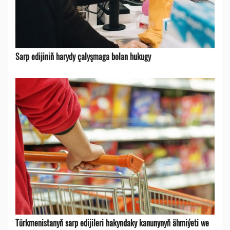
Sarp edijiniň harydy çalyşmaga bolan hukugy
Türkmenistanyň sarp edijileri hakyndaky kanunynyň ähmiýeti we